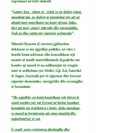
supremaci në këtë shekull.
“
Lajmi i keq - shton ai - është se ne duhet (sipas 
mendimit tim, ne duhet) të mendojmë për atë që 
aleatët tanë amerikanë na kanë ofruar, falas, 
deri më tani; siguri, mbrojtje dhe parandalim. 
Nuk po flas vetëm për sigurinë ushtarake
”.
Minsitri Kroseto (Crosetto) gjithashtu 
deklaron se me zgjedhje politike, në vitet e 
fundit kemi ndërtuar dhe konsoliduar një 
numër të madh marrëdhëniesh dypalëshe me 
kombe që mund të na ndihmojnë në rrugën 
tonë të ardhshme (në Afrikë, Gji, Azi, Amerikë 
të Jugut, Australi) për të siguruar dhe forcuar 
sigurinë ekonomike, energjetike dhe strategjike 
të furnizimit.
“
Me zgjedhje, ne kemi kontribuar një shtysë të 
vogël pozitive për një Evropë që kishte humbur 
kontaktin me trajektoret e botës, duke menduar 
se mund ta formësonte atë sipas imazhit dhe 
ngjashmërisë së saj.
E vogël, sepse rezistenca ideologjike dhe 