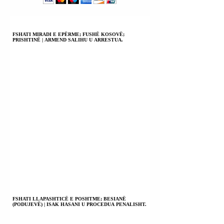
PAQE DHE
KOMBEVE TË
ZHVILLIM.
BASHKUARA NU
KANË MË
RËNDËSI.
FSHATI MIRADI E EPËRME; FUSHË KOSOVË;
PRISHTINË | ARMEND SALIHU U ARRESTUA.
FSHATI LLAPASHTICË E POSHTME; BESIANË
(PODUJEVË) | ISAK HASANI U PROCEDUA PENALISHT.