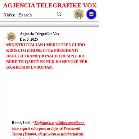
AGJENCIA TELEGRAFIKE V
O
X
Agjencia Telegrafike Vox
Dec 6, 2025
MINISTRI ITALIAN I MBROJTJES GUIDO
KROSETO (CROSETTO): PRESIDENTI
DANLLD TRAMP (DONALD TRUMP) E KA
BËRË TË QARTË SE NUK KA NEVOJË PËR
BASHKIMIN EVROPIAN.
Romë, Itali | 
“
Trajektorja e politikës amerikane 
ishte e qartë edhe para ardhjes së Presidentit 
Tramp (Trump), gjë që vetëm sa përshpejtoi një 