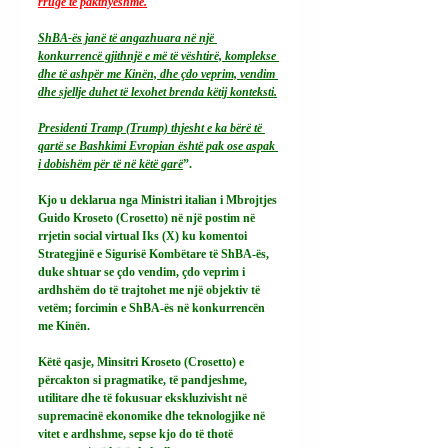
rrugë të pakthyeshme.
ShBA-ës janë të angazhuara në një 
konkurrencë gjithnjë e më të vështirë, komplekse 
dhe të ashpër me Kinën, dhe çdo veprim, vendim 
dhe sjellje duhet të lexohet brenda këtij konteksti.
Presidenti Tramp (Trump) thjesht e ka bërë të 
qartë se Bashkimi Evropian është pak ose aspak 
i dobishëm për të në këtë garë
”.
Kjo u deklarua nga Ministri italian i Mbrojtjes 
Guido Kroseto (Crosetto) në një postim në 
rrjetin social virtual Iks (X) ku komentoi 
Strategjinë e Sigurisë Kombëtare të ShBA-ës, 
duke shtuar se çdo vendim, çdo veprim i 
ardhshëm do të trajtohet me një objektiv të 
vetëm; forcimin e ShBA-ës në konkurrencën 
me Kinën.
Këtë qasje, Minsitri Kroseto (Crosetto) e 
përcakton si pragmatike, të pandjeshme, 
utilitare dhe të fokusuar ekskluzivisht në 
supremacinë ekonomike dhe teknologjike në 
vitet e ardhshme, sepse kjo do të thotë 