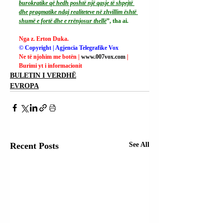
burokratike që hedh poshtë një qasje të shpejtë 
dhe pragmatike ndaj realiteteve në zhvillim është 
shumë e fortë dhe e rrënjosur thellë
”, tha ai.
Nga z. Erton Duka.
© Copyright | Agjencia Telegrafike Vox
Ne të njohim me botën | 
www.007vox.com
| 
Burimi yt i informacionit
BULETIN I VERDHË
EVROPA
Recent Posts
See All