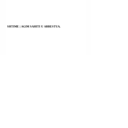
SHTIME | AGIM SAHITI U ARRESTUA.
FSHATI BRADASH; BESIANË (PODUJEVË) | XHEVDET
KASTRATI U ARRESTUA.