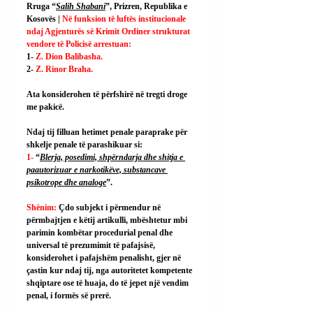
Rruga “
Salih Shabani
”, Prizren, Republika e 
Kosovës | 
Në funksion të luftës institucionale 
ndaj Agjenturës së Krimit Ordiner strukturat 
vendore të Policisë arrestuan:
1- 
Z. Dion Balibasha.
2- 
Z. Rinor Braha.
Ata konsiderohen të përfshirë në tregti droge 
me pakicë.
Ndaj tij filluan hetimet penale paraprake për 
shkelje penale të parashikuar si:
1- 
“
Blerja, posedimi, shpërndarja dhe shitja e 
paautorizuar e narkotikëve, substancave 
psikotrope dhe analoge
”.
Shënim: 
Çdo subjekt i përmendur në 
përmbajtjen e këtij artikulli, mbështetur mbi 
parimin kombëtar procedurial penal dhe 
universal të prezumimit të pafajsisë, 
konsiderohet i pafajshëm penalisht, gjer në 
çastin kur ndaj tij, nga autoritetet kompetente 
shqiptare ose të huaja, do të jepet një vendim 
penal, i formës së prerë.