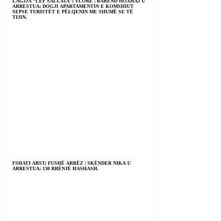
LAGJJA “LEF SALLATA”; VLORË | BAREND HOXHAJ U
ARRESTUA; DOGJI APARTAMENTIN E KOMSHIUT
SEPSE TURISTËT E PËLQENIN ME SHUMË SE TË
TIJIN.
FSHATI ARST; FUSHË ARRËZ | SKËNDER NIKA U
ARRESTUA; 130 RRËNJË HASHASH.