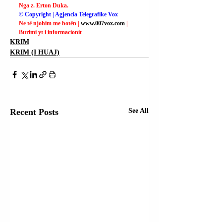
Nga z. Erton Duka.
© Copyright | Agjencia Telegrafike Vox
Ne të njohim me botën | 
www.007vox.com
| 
Burimi yt i informacionit
KRIM
KRIM (I HUAJ)
Recent Posts
See All