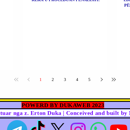
PË
1
2
3
4
5
POWERD BY DUKAWEB 2023
rtuar nga z. Erton Duka | Conceived and built b