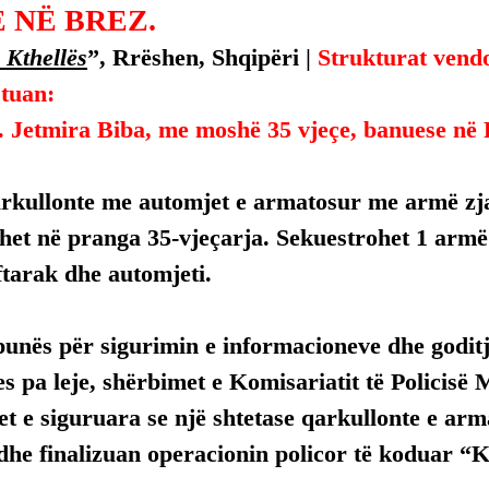
 NË BREZ.
 Kthellës
”, Rrëshen, Shqipëri | 
Strukturat vendor
stuan:
. Jetmira Biba, me moshë 35 vjeçe, banuese në 
arkullonte me automjet e armatosur me armë zjar
het në pranga 35-vjeçarja. Sekuestrohet 1 armë z
ftarak dhe automjeti.
punës për sigurimin e informacioneve dhe goditj
 pa leje, shërbimet e Komisariatit të Policisë 
t e siguruara se një shtetase qarkullonte e arm
dhe finalizuan operacionin policor të koduar “