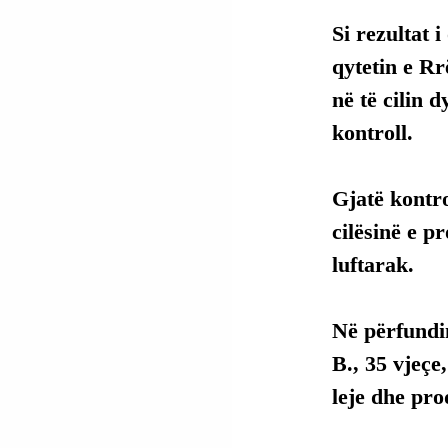
Si rezultat i
qytetin e Rr
në të cilin 
kontroll.
Gjatë kontro
cilësinë e p
luftarak.
Në përfundim
B., 35 vjeçe
leje dhe pr