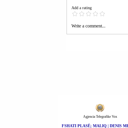
Add a rating
LAGJJA “DONAJ”;
Write a comment...
RRËSHEN | U ARRES
AMARILDO JUSHI D
LADI NDOJI
(BASHKËSHORTI E IS
DEPUTETES SË SUBJ
POLITIK PUSHTET-
KËRKUES PARTIA
DEMOKRATIKE E
SHQIPËRISË ELDA HO
Agjencia Telegrafike Vox
FSHATI PLASË; MALIQ | DENIS M