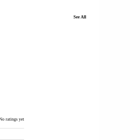
See All
of 5 stars.
No ratings yet