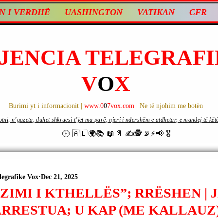
N I VERDHË
UASHINGTON
VATIKAN
CFR
JENCIA TELEGRAFI
V
O
X
Burimi yt i informacionit |
www.0
0
7vox.com
| Ne të njohim me botën
ni, n’gazeta, duhet shkruesi t’jet ma parë, njeri i ndershëm e atdhetar, e mandej të këtë d
🕕 🇦🇱🌍📚 📖📄 ✍🕵️📡⚡️📢 🎖
legrafike Vox
Dec 21, 2025
IMI I KTHELLËS”; RRËSHEN | 
ARRESTUA; U KAP (ME KALLAUZ