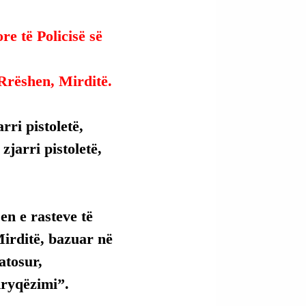
e të Policisë së 
Rrëshen, Mirditë.
ri pistoletë, 
jarri pistoletë, 
en e rasteve të 
Mirditë, bazuar në 
atosur, 
Kryqëzimi”.