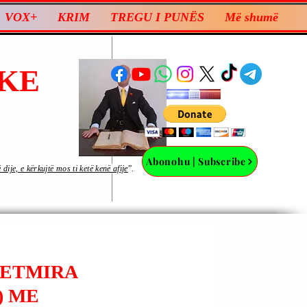
VOX+
KRIM
TREGU I PUNËS
Më shumë
KE
Abonohu | Subscribe
ije, e kërkujtë mos ti ketë kenë afije
”.
JETMIRA
) ME