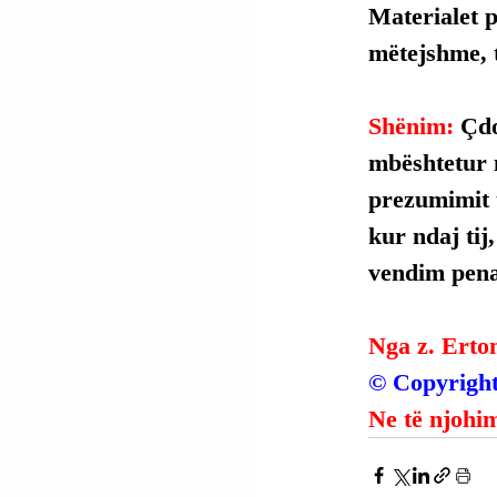
Materialet p
mëtejshme, t
Shënim: 
Çdo
mbështetur 
prezumimit t
kur ndaj tij
vendim penal
Nga z. Erto
© Copyright
Ne të njohim