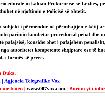
rocedurale iu kaluan Prokurorisë së Lezhës, pë
huhet në njoftimin e Policisë së Shtetit.
 subjekt i përmendur në përmbajtjen e këtij arti
mbi parimin kombëtar procedurial penal dhe uni
ë pafajsisë, konsiderohet i pafajshëm penalisht,
, nga autoritetet kompetente shqiptare ose të hua
, i formës së prerë.
n Duka.
 | Agjencia Telegrafike Vox
 me botën | 
www.007vox.com
| Burimi yt i inf