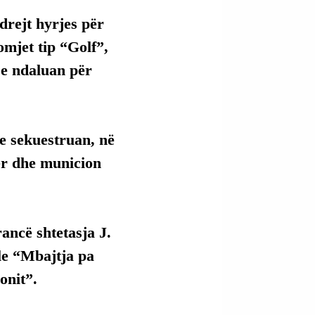
 drejt hyrjes për 
omjet tip “Golf”, 
 e ndaluan për 
he sekuestruan, në 
ër dhe municion 
ancë shtetasja J. 
le “Mbajtja pa 
onit”.