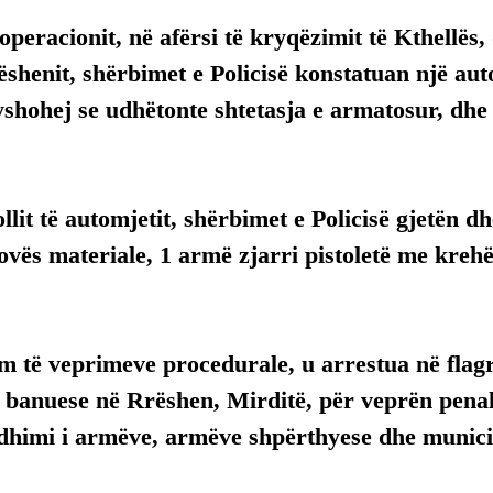
 operacionit, në afërsi të kryqëzimit të Kthellës,
ëshenit, shërbimet e Policisë konstatuan një aut
dyshohej se udhëtonte shtetasja e armatosur, dhe
llit të automjetit, shërbimet e Policisë gjetën d
rovës materiale, 1 armë zjarri pistoletë me kreh
 të veprimeve procedurale, u arrestua në flagr
, banuese në Rrëshen, Mirditë, për veprën pena
odhimi i armëve, armëve shpërthyese dhe munici