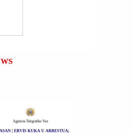
FOTOJA E MARTIN
BARDHIT (MARKUT) TË
VRARË SOT NË RRËSHEN
NGA PERSONA ENDE TË
PAIDENTIFIKUAR.
EWS
Agjencia Telegrafike Vox
ASAN | ERVIS KUKA U ARRESTUA;