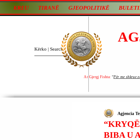
KREU
TIRANË
GJEOPOLITIKË
BULETI
AG
At Gjergj Fishta:
“
Për me shkrue zot
Agjencia Te
“KRYQËZ
BIBA U 