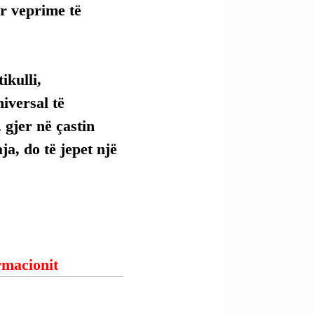
r veprime të 
kulli, 
versal të 
 gjer në çastin 
ja, do të jepet një 
ormacionit