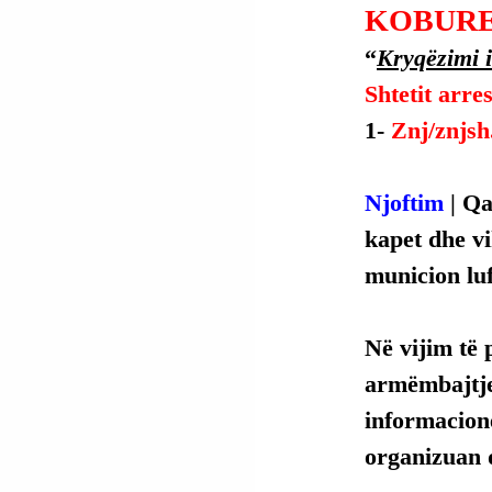
KOBURE
“
Kryqëzimi i
Shtetit arre
1- 
Znj/znjsh
Njoftim 
| Q
kapet dhe vi
municion lu
Në vijim të 
armëmbajtjes
informacione
organizuan 