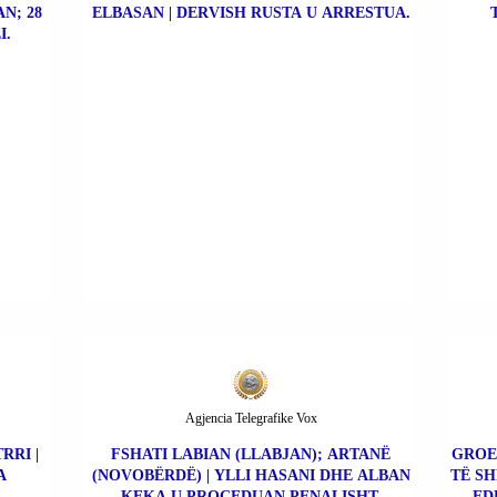
N; 28
ELBASAN | DERVISH RUSTA U ARRESTUA.
I.
Agjencia Telegrafike Vox
RRI |
FSHATI LABIAN (LLABJAN); ARTANË
GROE
A
(NOVOBËRDË) | YLLI HASANI DHE ALBAN
TË SH
KEKA U PROCEDUAN PENALISHT.
ED