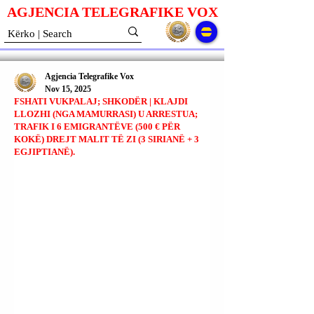
AGJENCIA TELEGRAFIKE V
O
X
Agjencia Telegrafike Vox
Nov 15, 2025
FSHATI VUKPALAJ; SHKODËR | KLAJDI
LLOZHI (NGA MAMURRASI) U ARRESTUA;
TRAFIK I 6 EMIGRANTËVE (500 € PËR
KOKË) DREJT MALIT TË ZI (3 SIRIANË + 3
EGJIPTIANË).