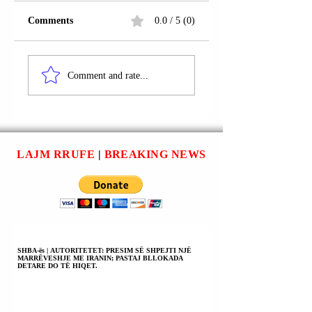
Comments
0.0 / 5 (0)
LAGJJA “SALO
FSHATI BARDHAJ
HALILI”;
SHKODËR | MHI
Comment and rate...
SHKODËR | ARVI
SHPATI U
FISHTA VDIQ NË
ARRESTUA;
VENDIN E PUNËS;
BASHKËPUNËTO
GJATË HETIMEVE
NË KULTIVIMIN 
PENALE
10274 RRËNJËVE
LAJM RRUFE
|
BREAKING NEWS
PARAPRAKE NUK
HASHASH NË
PËRJASHTOHET
FSHATIN KIR;
ASNJË PISTË
GJYKATA E
HETIMORE.
SHKODRËS I
KISHTE
SHQIPTUAR MAS
SIGURIMI
SHBA-ës | AUTORITETET: PRESIM SË SHPEJTI NJË
MARRËVESHJE ME IRANIN; PASTAJ BLLOKADA
“ARREST NË
DETARE DO TË HIQET.
BURG”.