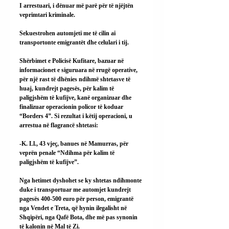
I arrestuari, i dënuar më parë për të njëjtën 
veprimtari kriminale.
Sekuestrohen automjeti me të cilin ai 
transportonte emigrantët dhe celulari i tij.
Shërbimet e Policisë Kufitare, bazuar në 
informacionet e siguruara në rrugë operative, 
për një rast të dhënies ndihmë shtetasve të 
huaj, kundrejt pagesës, për kalim të 
paligjshëm të kufijve, kanë organizuar dhe 
finalizuar operacionin policor të koduar 
“Borders 4”. Si rezultat i këtij operacioni, u 
arrestua në flagrancë shtetasi:
-K. Ll., 43 vjeç, banues në Mamurras, për 
veprën penale “Ndihma për kalim të 
paligjshëm të kufijve”.
Nga hetimet dyshohet se ky shtetas ndihmonte 
duke i transportuar me automjet kundrejt 
pagesës 400-500 euro për person, emigrantë 
nga Vendet e Treta, që hynin ilegalisht në 
Shqipëri, nga Qafë Bota, dhe më pas synonin 
të kalonin në Mal të Zi.