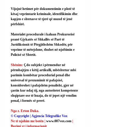
Vijojnë hetimet për dokumentimin e plotë të 
kësaj veprimtarie kriminale, identifikimin dhe 
kapjen e shtetasve të tjerë që mund të jenë 
përfshirë.
Materialet procedurale i kaluan Prokurorisë 
pranë Gjykatës së Shkallës së Parë të 
Juridiksionit të Përgjithshëm Shkodër, për 
veprime të mëtejshme, thuhet në njoftimin e 
Policisë së Shtetit.
Shënim: 
Çdo subjekt i përmendur në 
përmbajtjen e këtij artikulli, mbështetur mbi 
parimin kombëtar procedurial penal dhe 
universal të prezumimit të pafajsisë, 
konsiderohet i pafajshëm penalisht, gjer në 
çastin kur ndaj tij, nga autoritetet kompetente 
shqiptare ose të huaja, do të jepet një vendim 
penal, i formës së prerë.
Nga z. Erton Duka.
© Copyright | Agjencia Telegrafike Vox
Ne të njohim me botën | 
www.007vox.com
| 
Burimi yt i informacionit