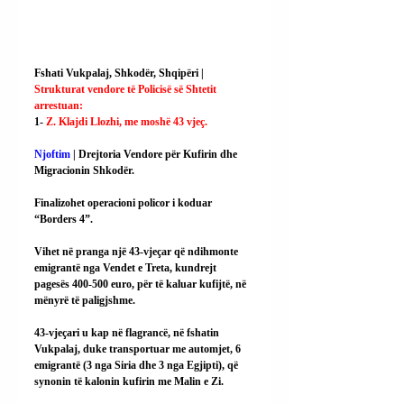
Fshati Vukpalaj, Shkodër, Shqipëri | 
Strukturat vendore të Policisë së Shtetit 
arrestuan:
1- 
Z. Klajdi Llozhi, me moshë 43 vjeç.
Njoftim
 | Drejtoria Vendore për Kufirin dhe 
Migracionin Shkodër.
Finalizohet operacioni policor i koduar 
“Borders 4”.
Vihet në pranga një 43-vjeçar që ndihmonte 
emigrantë nga Vendet e Treta, kundrejt 
pagesës 400-500 euro, për të kaluar kufijtë, në 
mënyrë të paligjshme.
43-vjeçari u kap në flagrancë, në fshatin 
Vukpalaj, duke transportuar me automjet, 6 
emigrantë (3 nga Siria dhe 3 nga Egjipti), që 
synonin të kalonin kufirin me Malin e Zi.