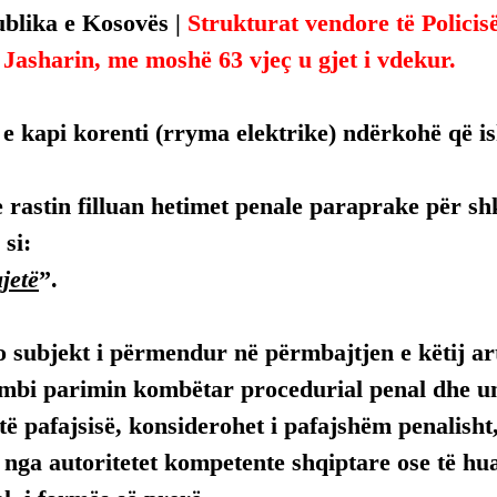
blika e Kosovës | 
Strukturat vendore të Policis
Jasharin, me moshë 63 vjeç u gjet i vdekur.
e kapi korenti (rryma elektrike) ndërkohë që i
 rastin filluan hetimet penale paraprake për shk
si:
jetë
”.
 subjekt i përmendur në përmbajtjen e këtij arti
mbi parimin kombëtar procedurial penal dhe uni
ë pafajsisë, konsiderohet i pafajshëm penalisht,
, nga autoritetet kompetente shqiptare ose të hua