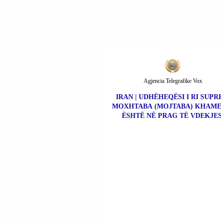
Agjencia Telegrafike Vox
IRAN | UDHËHEQËSI I RI SUP
MOXHTABA (MOJTABA) KHAME
ËSHTË NË PRAG TË VDEKJES