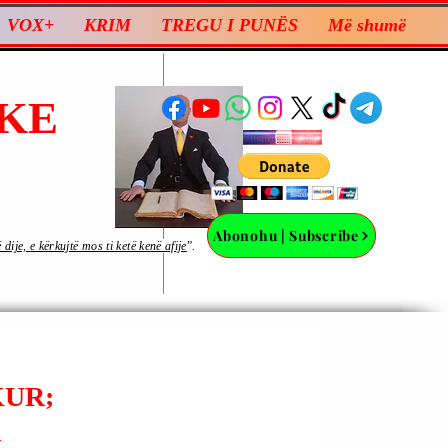
VOX+
KRIM
TREGU I PUNËS
Më shumë
KE
Abonohu | Subscribe
ije, e kërkujtë mos ti ketë kenë afije
”.
KUR;