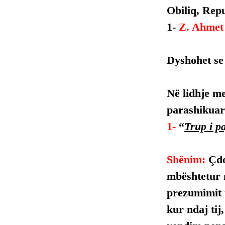
Obiliq, Repu
1- 
Z. Ahmet 
Dyshohet se 
Në lidhje me
parashikuar 
1- 
“
Trup i pa
Shënim: 
Çdo
mbështetur 
prezumimit t
kur ndaj tij