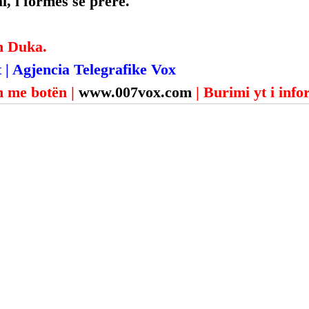
, i formës së prerë.
n Duka.
 | Agjencia Telegrafike Vox
 me botën | 
www.007vox.com
| Burimi yt i inf