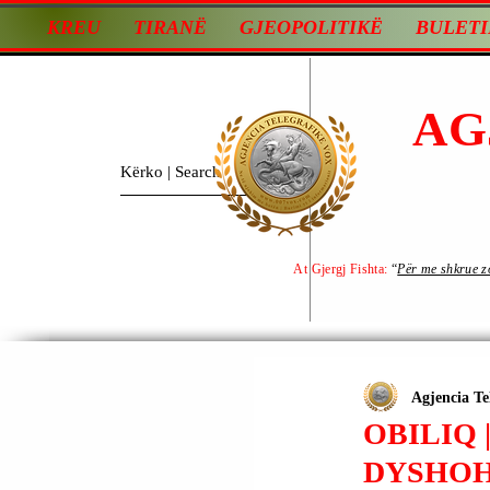
KREU
TIRANË
GJEOPOLITIKË
BULETI
AG
At Gjergj Fishta:
“
Për me shkrue zot
Agjencia Te
OBILIQ 
DYSHOH