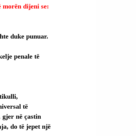
ë morën dijeni se:
shte duke punuar.
elje penale të 
kulli, 
versal të 
 gjer në çastin 
ja, do të jepet një 