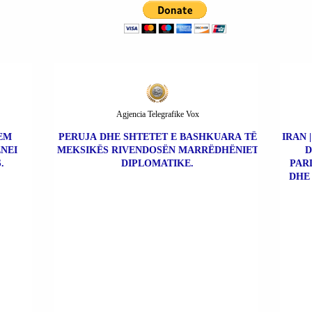
Agjencia Telegrafike Vox
REM
PERUJA DHE SHTETET E BASHKUARA TË
IRAN 
NEI
MEKSIKËS RIVENDOSËN MARRËDHËNIET
D
.
DIPLOMATIKE.
PAR
DHE