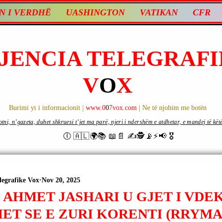
N I VERDHË
UASHINGTON
VATIKAN
CFR
JENCIA TELEGRAFI
V
O
X
Burimi yt i informacionit |
www.0
0
7vox.com
| Ne të njohim me botën
ni, n’gazeta, duhet shkruesi t’jet ma parë, njeri i ndershëm e atdhetar, e mandej të këtë d
🕕 🇦🇱🌍📚 📖📄 ✍🕵️📡⚡️📢 🎖
legrafike Vox
Nov 20, 2025
| AHMET JASHARI U GJET I VDE
ET SE E ZURI KORENTI (RRYMA