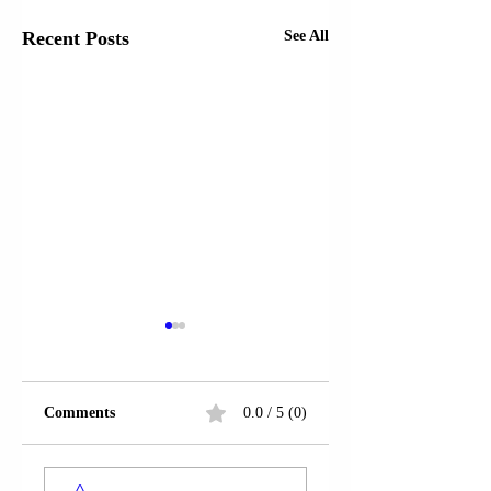
Recent Posts
See All
Comments
0.0 / 5 (0)
LEZHË | ANTON
LEZHË | U