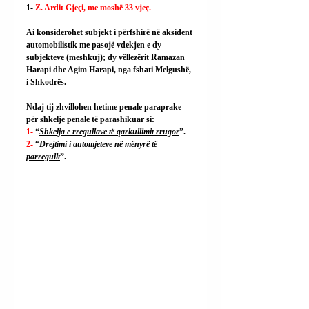
1- 
Z. Ardit Gjeçi, me moshë 33 vjeç.
Ai konsiderohet subjekt i përfshirë në aksident 
automobilistik me pasojë vdekjen e dy 
subjekteve (meshkuj); dy vëllezërit Ramazan 
Harapi dhe Agim Harapi, nga fshati Melgushë, 
i Shkodrës.
Ndaj tij zhvillohen hetime penale paraprake 
për shkelje penale të parashikuar si:
1- 
“
Shkelja e rregullave të qarkullimit rrugor
”.
2- 
“
Drejtimi i automjeteve në mënyrë të 
parregullt
”.