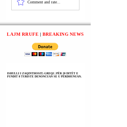
TOLI U
ARRESTUAN LE
Comment and rate...
ARRESTUA;
MARKU DHE
TREGTAR DROGE
ALFRED MARKU
ME PAKICË.
TREGTARË DRO
ME PAKICË.
LAJM RRUFE
|
BREAKING NEWS
ISHULLI I ZAQINTHOSIT; GREQI | PËR 20 DITËT E
FUNDIT 8 TURISTE DENONCUAN SE U PËRDHUNUAN.