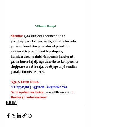
Vëllezërit Harapi
Shënim: 
Çdo subjekt i përmendur në 
përmbajtjen e këtij artikulli, mbështetur mbi 
parimin kombëtar procedurial penal dhe 
universal të prezumimit të pafajsisë, 
konsiderohet i pafajshëm penalisht, gjer në 
çastin kur ndaj tij, nga autoritetet kompetente 
shqiptare ose të huaja, do të jepet një vendim 
penal, i formës së prerë.
Nga z. Erton Duka.
© Copyright | Agjencia Telegrafike Vox
Ne të njohim me botën | 
www.007vox.com
| 
Burimi yt i informacionit
KRIM