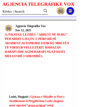
AGJENCIA TELEGRAFIKE V
O
X
Agjencia Telegrafike Vox
Nov 12, 2025
GJYKATA E LEZHËS: “ARREST NË BURG”
PËR ARDIT GJEÇIN; U PËRFSHI NË
AKSIDENT AUTOMOBILISTIK KU MBETËN
TË VDEKUR VËLLEZËRIT RAMAZAN
HARAPI DHE AGIM HARAPI NGA FSHATI
MELGUSHË I SHKODRËS.
Lezhë, Shqipëri | 
Gjykata e Shkallës së Parë e 
Juridiksionit të Përgjithshëm Lezhë shqiptoi 
masë sigurimi “
arrest në burg
” ndaj: