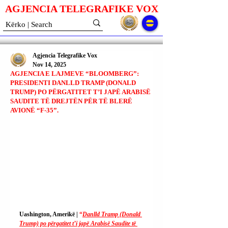
AGJENCIA TELEGRAFIKE V
O
X
Agjencia Telegrafike Vox
Nov 14, 2025
AGJENCIA E LAJMEVE “BLOOMBERG”:
PRESIDENTI DANLLD TRAMP (DONALD
TRUMP) PO PËRGATITET T’I JAPË ARABISË
SAUDITE TË DREJTËN PËR TË BLERË
AVIONË “F-35”.
Uashington, Amerikë | 
“
Danlld Tramp (Donald 
Trump) po përgatitet t’i japë Arabisë Saudite të 