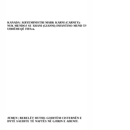
KANADA | KRYEMINISTRI MARK KARNI (CARNEY):
NUK MENDOJ SE XHANI (GIANNI) INFANTINO MUND TA
UDHËHEQË FIFA-n.
JEMEN | REBELËT HUTHI: GODITËM CISTERNËN E
DYTË SAUDITE TË NAFTËS NË GJIRIN E ADENIT.