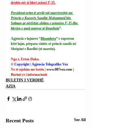
drejtën për të blerë avionë F-35.
Presidenti pritet të arrijë një marrëveshje me 
Princin e Kurorës Saudite Mohammed bin 
Salman që përfshin shitjen e avionëve F-35 dhe 
blerjen e gazit natyror të lëngshëm
”.
Agjencia e lajmeve “
Bloomberg
” e raporton 
këtë lajm, përpara vizitës së princit saudit në 
Shtëpinë e Bardhë (të martën).
Nga z. Erton Duka.
© Copyright | Agjencia Telegrafike Vox
Ne të njohim me botën | 
www.007vox.com
| 
Burimi yt i informacionit
BULETIN I VERDHË
AZIA
Recent Posts
See All