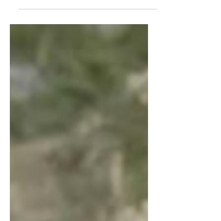
luftës institucionale ndaj Agjenturës së Krimit
Ordiner strukturat vendore të Policisë arrestuan: 1-
Z. Dritëro Krasniqi, me moshë 47 vjeç. 2- Z. Labinot
Krasniqi, me moshë 46 vjeç. 3- Z. Liberon Krasniqi,
me moshë 20 vjeç. Ata konsiderohen të përshirë në
sherr me disa subjekte për shkaqe që janë nën
hetim penal paraprak. Ndaj tyre zhvillohen hetime
penale paraprake për shkelje penale