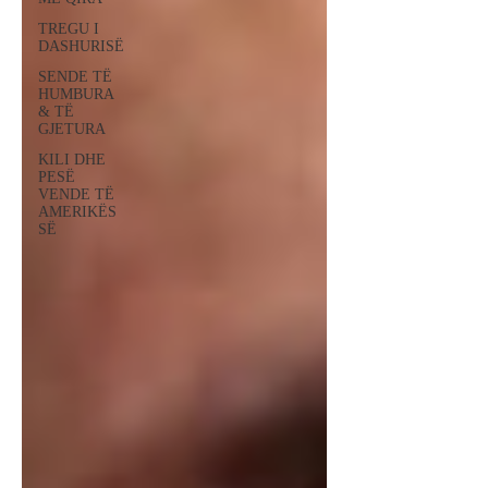
TREGU I
DASHURISË
SENDE TË
HUMBURA
& TË
GJETURA
KILI DHE
PESË
VENDE TË
AMERIKËS
SË