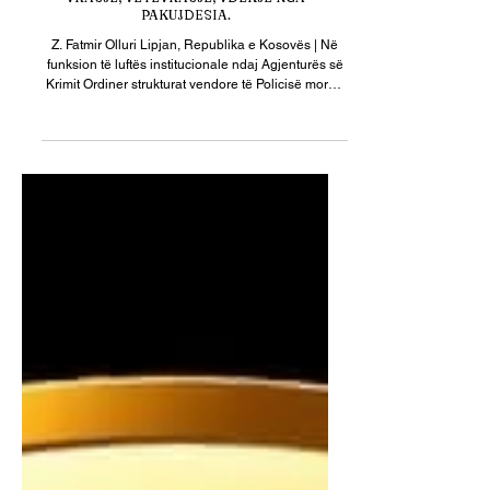
LIPJAN | FATMIR OLLURI MBETI I VDEKUR
NGA ARMË ZJARRI; PO HETOHET PËR
VRASJE; VETËVRASJE; VDEKJE NGA
PAKUJDESIA.
Z. Fatmir Olluri Lipjan, Republika e Kosovës | Në
funksion të luftës institucionale ndaj Agjenturës së
Krimit Ordiner strukturat vendore të Policisë morën
dijeni se: 1- Z. Fatmir Olluri, nga fshati Kruebardh
(Dobraja e Madhe), me moshë 52 vjeç, ish-luftëtar i
UÇK-së, mbeti i vdekur nga armë zjarri. Në lidhje
me rastin po hetohet për: 1- Vrasje. 2- Vetëvrasje.
3- Vdekje nga pakujdesia. Kufoma e të ndjerit pritet
t’i nënshtrohet autopsisë në Institutin e Mjekësisë
Ligjore me që