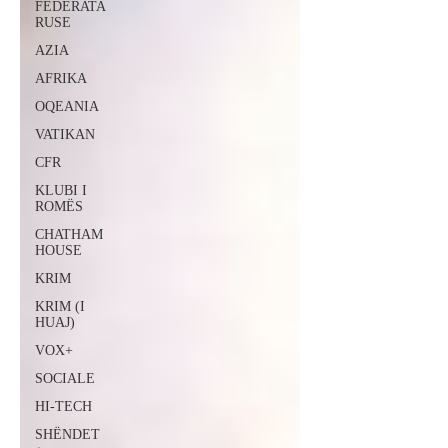
FEDERATA
RUSE
AZIA
AFRIKA
OQEANIA
VATIKAN
CFR
KLUBI I
ROMËS
CHATHAM
HOUSE
KRIM
KRIM (I
HUAJ)
VOX+
SOCIALE
HI-TECH
SHËNDET