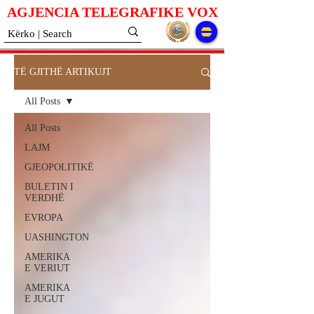
AGJENCIA TELEGRAFIKE V
O
X
TË GJITHË ARTIKUJT
All Posts
All Posts
LAJM
GJEOPOLITIKË
BULETIN I
VERDHË
EVROPA
UASHINGTON
AMERIKA
E VERIUT
AMERIKA
E JUGUT