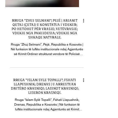
RRUGA “ZHUJ SELMANI”; PEJË | ARJANIT
QETAJ (ÇETAJ) U KONSTATUA I VDEKUR;
PO HETOHET PËR VRASJE; VETËVRASJE;
VDEKJE NGA PAKUJDESIA; VDEKJE NGA
SHKAQE NATYRALE.
Rruga “Zhuj Selmani”, Pejë, Republika e Kosovës |
Në funksion të luftës institucionale ndaj Agjenturës
së Krimit Ordiner strukturat vendore të Policisë
morën dijeni se: 1- Z. Arjanit Qetaj (Çetaj), me
moshë 34 vjeç, u konstatua i vdekur. Ai është i biri i
këngëtarit popullor (rapsodit) Hasan Qetaj (Çetaj).
Në lidhje me rastin po hetohet për: 1- Vrasje. 2-
Vetëvrasje. 3- Vdekje nga pakujdesia. 4- Vdekje
RRUGA “ISLAM SYLE TOPALLI”; FSHATI
nga shkaqe natyrale. Kufoma e të ndjerit pritet t’i
LLAPUSHNIK; DRENAS | U ARRESTUAN
nënshtrohet autopsisë
DRITËRO KRASNIQI; LABINOT KRASNIQI;
LIBERON KRASNIQI.
Rruga “Islam Sylë Topalli”, Fshati Llapushnik,
Drenas, Republika e Kosovës | Në funksion të