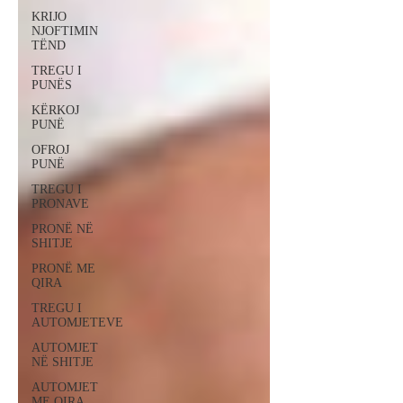
KRIJO
NJOFTIMIN
TËND
TREGU I
PUNËS
KËRKOJ
PUNË
OFROJ
PUNË
TREGU I
PRONAVE
PRONË NË
SHITJE
PRONË ME
QIRA
TREGU I
AUTOMJETEVE
AUTOMJET
NË SHITJE
AUTOMJET
ME QIRA