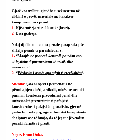
Gjatë kontrollit u gjet dhe u sekuestrua në 
cilësinë e provës materiale me karakter 
kompromentues penal:
1- 
Një armë zjarri e shkurtër (brezi).
2- 
Disa gëzhoja.
Ndaj tij filluan hetimet penale paraprake për 
shkelje penale të parashikuar si:
1- 
“
Mbajtje në pronësi, kontroll, posedim apo 
shfrytëzim të paautorizuar të armës dhe 
municionit
”.
2- 
“
Përdorim i armës apo mjetit të rrezikshëm
”.
Shënim: 
Çdo subjekt i përmendur në 
përmbajtjen e këtij artikulli, mbështetur mbi 
parimin kombëtar procedurial penal dhe 
universal të prezumimit të pafajsisë, 
konsiderohet i pafajshëm penalisht, gjer në 
çastin kur ndaj tij, nga autoritetet kompetente 
shqiptare ose të huaja, do të jepet një vendim 
penal, i formës së prerë.
Nga z. Erton Duka.