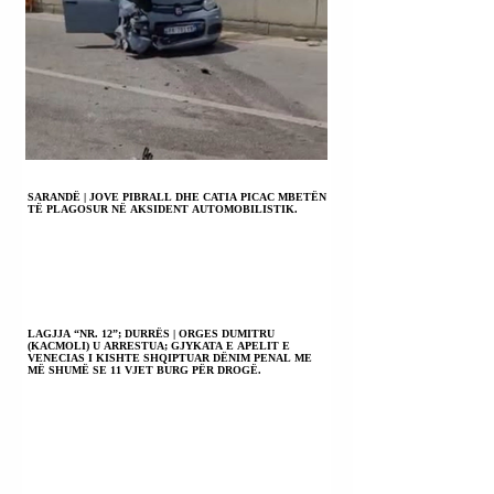
SARANDË | JOVE PIBRALL DHE CATIA PICAC MBETËN
TË PLAGOSUR NË AKSIDENT AUTOMOBILISTIK.
LAGJJA “NR. 12”; DURRËS | ORGES DUMITRU
(KACMOLI) U ARRESTUA; GJYKATA E APELIT E
VENECIAS I KISHTE SHQIPTUAR DËNIM PENAL ME
MË SHUMË SE 11 VJET BURG PËR DROGË.