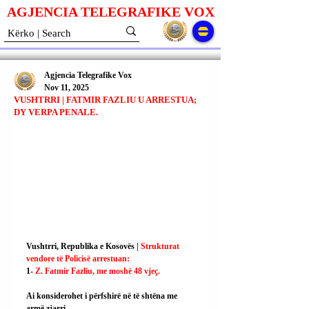
AGJENCIA TELEGRAFIKE V
O
X
Agjencia Telegrafike Vox
Nov 11, 2025
VUSHTRRI | FATMIR FAZLIU U ARRESTUA;
DY VERPA PENALE.
Vushtrri, Republika e Kosovës | 
Strukturat 
vendore të Policisë arrestuan:
1- 
Z. Fatmir Fazliu, me moshë 48 vjeç.
Ai konsiderohet i përfshirë në të shtëna me 
armë zjarri.