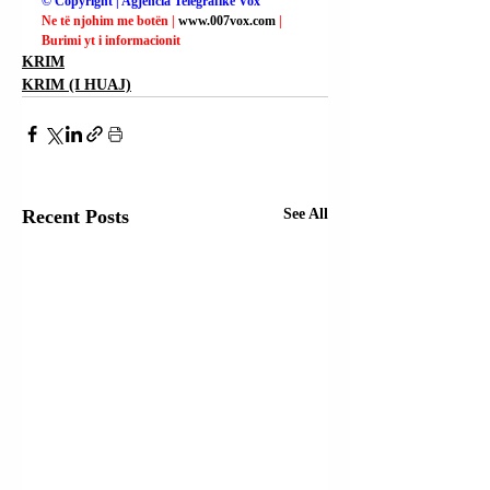
© Copyright | Agjencia Telegrafike Vox
Ne të njohim me botën | 
www.007vox.com
| 
Burimi yt i informacionit
KRIM
KRIM (I HUAJ)
Recent Posts
See All