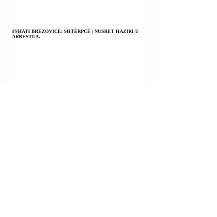
FSHATI BREZOVICË; SHTËRPCË | NUSRET HAZIRI U
ARRESTUA.
RRUGA “LUFTA E GJILANIT”; GJILAN | NEHAT THAQI
(THAÇI) DHE ANA BOJIQ (BOJIÇ) U KONSTATUAN TË
PLAGOSUR.