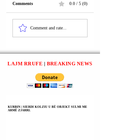
Comments
0.0 / 5 (0)
GJILAN | BURIM
GJILAN | SELATI
KASTRATI U
SYLA U
Comment and rate...
ARRESTUA;
ARRESTUA; NËN
KONSIDEROHET I
HETIM PENAL
PËRFSHIRË NË
PARAPRAK PËR 
VJEDHJE.
VEPRA PENALE.
LAJM RRUFE
|
BREAKING NEWS
KURBIN | SIERDI KOLZIU U BË OBJEKT SULMI ME
ARMË ZJARRI.