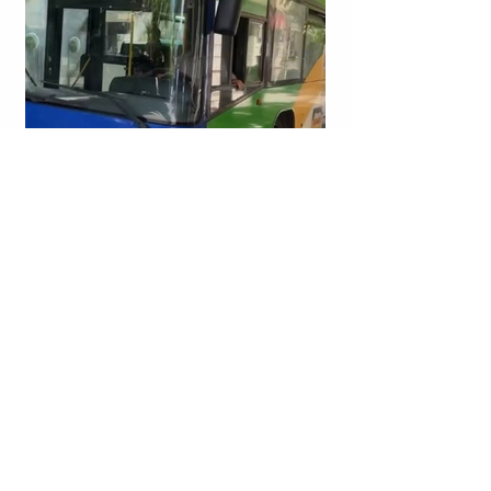
TIRANË | NË LINJAT E TRANSPORTIT PUBLIK
“QENDËR E TIRANËS - KASHAR” DHE “ASTIR” HYN I
GJALLË E DEL I VDEKUR.
FSHATI DARDHISHT (BELLOPOJË) BESIANË
(PODUJEVË) | FATON MATAROVA U PROCEDUA
PENALISHT.