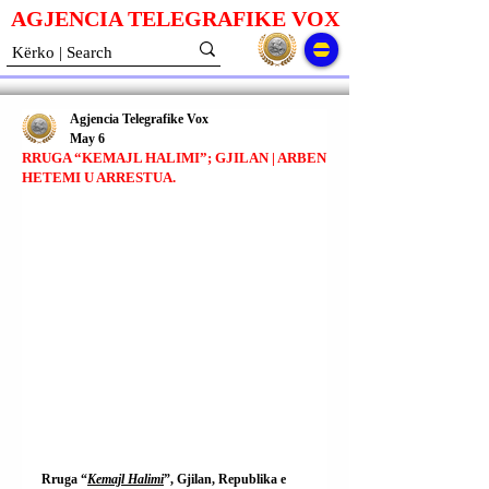
AGJENCIA TELEGRAFIKE V
O
X
Agjencia Telegrafike Vox
May 6
RRUGA “KEMAJL HALIMI”; GJILAN | ARBEN
HETEMI U ARRESTUA.
Rruga “
Kemajl Halimi
”, Gjilan, Republika e 