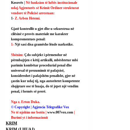
Kosovës | 
Në funksion të luftës institucionale 
ndaj Agjenturës së Krimit Ordiner strukturat 
vendore të Policisë arrestuan:
1- 
Z. Arben Hetemi.
Gjatë kontrollit u gjet dhe u sekuestrua në 
cilësinë e provës materiale me karakter 
kompromentues penal:
1- 
Një sasi disa gramëshe lënde narkotike.
Shënim: 
Çdo subjekt i përmendur në 
përmbajtjen e këtij artikulli, mbështetur mbi 
parimin kombëtar procedurial penal dhe 
universal të prezumimit të pafajsisë, 
konsiderohet i pafajshëm penalisht, gjer në 
çastin kur ndaj tij, nga autoritetet kompetente 
shqiptare ose të huaja, do të jepet një vendim 
penal, i formës së prerë.
Nga z. Erton Duka.
© Copyright | Agjencia Telegrafike Vox
Ne të njohim me botën | 
www.007vox.com
| 
Burimi yt i informacionit
KRIM
KRIM (I HUAJ)