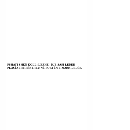
FSHATI SHËN KOLL; LEZHË | NJË SASI LËNDE
PLASËSE SHPËRTHEU NË PORTËN E MARK DEDËS.