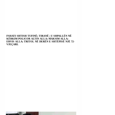
FSHATI SHTISH TUFINË; TIRANË | U SHPALLËN NË
KËRKIM POLICOR ALTIN ALLA; MAKSIM ALLA;
ERVIS ALLA; TRITOL NË DERËN E SHTËPISË NJË 72-
VJEÇARI.