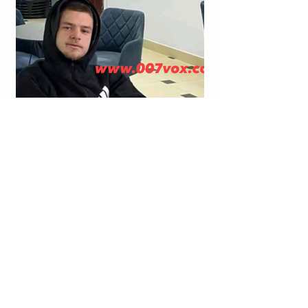
LAGJJA “NR. 14”; RRUGA “VIKTOR EFTIMIU”; KORÇË |
KRISTJAN STERJO U SHPALL NË KËRKIM POLICOR;
VRASJA ME ARMË ZJARRI E JOHAN ZUKOS.