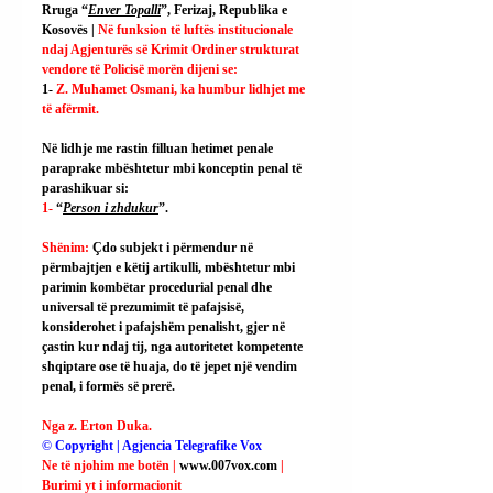
Rruga “
Enver Topalli
”, Ferizaj, Republika e 
Kosovës | 
Në funksion të luftës institucionale 
ndaj Agjenturës së Krimit Ordiner strukturat 
vendore të Policisë morën dijeni se:
1- 
Z. Muhamet Osmani, ka humbur lidhjet me 
të afërmit.
Në lidhje me rastin filluan hetimet penale 
paraprake mbështetur mbi konceptin penal të 
parashikuar si:
1- 
“
Person i zhdukur
”.
Shënim: 
Çdo subjekt i përmendur në 
përmbajtjen e këtij artikulli, mbështetur mbi 
parimin kombëtar procedurial penal dhe 
universal të prezumimit të pafajsisë, 
konsiderohet i pafajshëm penalisht, gjer në 
çastin kur ndaj tij, nga autoritetet kompetente 
shqiptare ose të huaja, do të jepet një vendim 
penal, i formës së prerë.
Nga z. Erton Duka.
© Copyright | Agjencia Telegrafike Vox
Ne të njohim me botën | 
www.007vox.com
| 
Burimi yt i informacionit