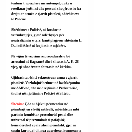
tentuar t’i përplasë me automjet, duke u 
rrezikuar jetën, si dhe personi shoqërues iu ka 
drejtuar armën e zjarrit pistoletë, shërbimeve 
të Policisë.
Shërbimet e Policisë, në kushtet e 
vetëmbrojtjes, gjatë ndërhyrjes për 
neutralizimin e tyre, kanë plagosur shtetasin L. 
D., i cili është në kujdesin e mjekëve.
Në vijim të veprimeve procedurale u bë 
arrestimi në flagrancë dhe i shtetasit A. F., 28 
vjeç, që shoqëronte shtetasin në kërkim.
Gjithashtu, është sekuestruar arma e zjarrit 
pistoletë. Vazhdojnë hetimet në bashkëpunim 
me AMP-në, dhe në drejtimin e Prokurorisë, 
thuhet në njoftimin e Policisë së Shtetit.
Shënim: 
Çdo subjekt i përmendur në 
përmbajtjen e këtij artikulli, mbështetur mbi 
parimin kombëtar procedurial penal dhe 
universal të prezumimit të pafajsisë, 
konsiderohet i pafajshëm penalisht, gjer në 
çastin kur ndaj tij, nga autoritetet kompetente 