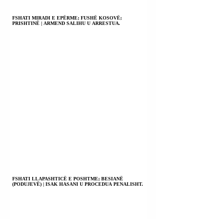
FSHATI MIRADI E EPËRME; FUSHË KOSOVË;
PRISHTINË | ARMEND SALIHU U ARRESTUA.
FSHATI LLAPASHTICË E POSHTME; BESIANË
(PODUJEVË) | ISAK HASANI U PROCEDUA PENALISHT.