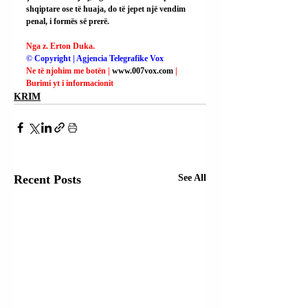
shqiptare ose të huaja, do të jepet një vendim 
penal, i formës së prerë.
Nga z. Erton Duka.
© Copyright | Agjencia Telegrafike Vox
Ne të njohim me botën | 
www.007vox.com
| 
Burimi yt i informacionit
KRIM
Recent Posts
See All