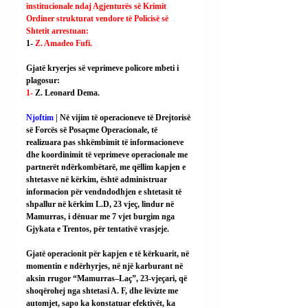
institucionale ndaj Agjenturës së Krimit 
Ordiner strukturat vendore të Policisë së 
Shtetit arrestuan:
1- 
Z. Amadeo Fufi.
Gjatë kryerjes së veprimeve policore mbeti i 
plagosur:
1- 
Z. Leonard Dema.
Njoftim
 | Në vijim të operacioneve të Drejtorisë 
së Forcës së Posaçme Operacionale, të 
realizuara pas shkëmbimit të informacioneve 
dhe koordinimit të veprimeve operacionale me 
partnerët ndërkombëtarë, me qëllim kapjen e 
shtetasve në kërkim, është administruar 
informacion për vendndodhjen e shtetasit të 
shpallur në kërkim L.D, 23 vjeç, lindur në 
Mamurras, i dënuar me 7 vjet burgim nga 
Gjykata e Trentos, për tentativë vrasjeje.
Gjatë operacionit për kapjen e të kërkuarit, në 
momentin e ndërhyrjes, në një karburant në 
aksin rrugor “Mamurras–Laç”, 23-vjeçari, që 
shoqërohej nga shtetasi A. F, dhe lëvizte me 
automjet, sapo ka konstatuar efektivët, ka 