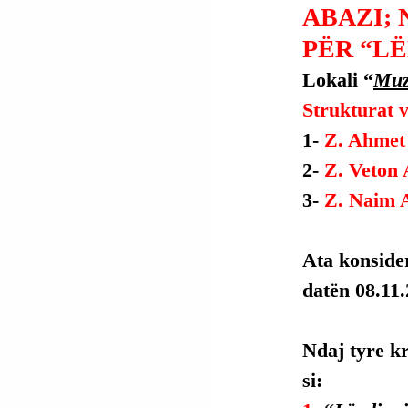
ABAZI; 
PËR “LË
Lokali “
Muz
Strukturat v
1- 
Z. Ahmet 
2- 
Z. Veton 
3- 
Z. Naim A
Ata konside
datën 08.11.
Ndaj tyre k
si: