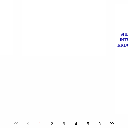
SHB
INT
KRIJ
1
2
3
4
5