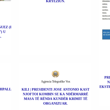
KRYEZIUN.
UEZ (I
) U
.
PR
Agjencia Telegrafike Vox
N
EKSTR
SHPALL
KILI | PRESIDENTI JOSE ANTONIO KAST
NJOFTOI KOMBIN SE KA NDËRMARRË
MASA TË RËNDA KUNDËR KRIMIT TË
ORGANIZUAR.