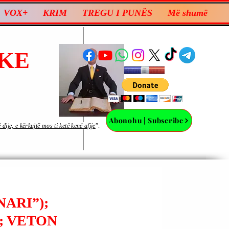
VOX+
KRIM
TREGU I PUNËS
Më shumë
KE
Abonohu | Subscribe
ije, e kërkujtë mos ti ketë kenë afije
”.
ARI”);
; VETON