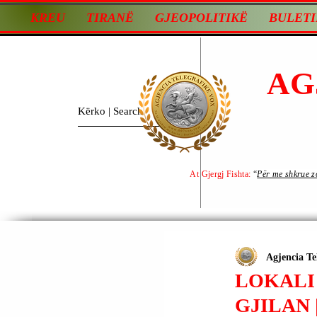
KREU
TIRANË
GJEOPOLITIKË
BULETI
AG
At Gjergj Fishta:
“
Për me shkrue zot
Agjencia Te
LOKALI 
GJILAN