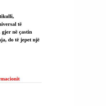
kulli, 
versal të 
 gjer në çastin 
ja, do të jepet një 
ormacionit