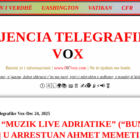
N I VERDHË
UASHINGTON
VATIKAN
CFR
JENCIA TELEGRAFI
V
O
X
Burimi yt i informacionit |
www.0
0
7vox.com
| Ne të njohim me botën
ni, n’gazeta, duhet shkruesi t’jet ma parë, njeri i ndershëm e atdhetar, e mandej të këtë d
🕕 🇦🇱🌍📚 📖📄 ✍🕵️📡⚡️📢 🎖
legrafike Vox
Dec 24, 2025
“MUZIK LIVE ADRIATIKE” (“BUN
 | U ARRESTUAN AHMET MEMETI