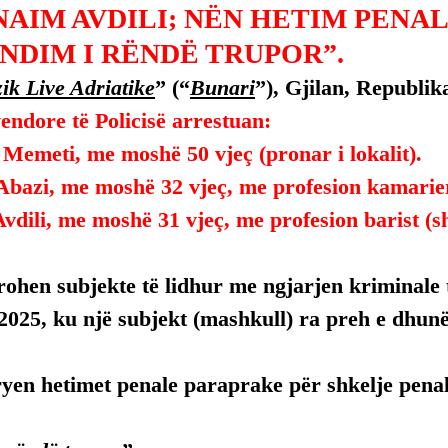
NAIM AVDILI; NËN HETIM PENA
NDIM I RËNDË TRUPOR”.
ik Live Adriatike
” (“
Bunari
”), Gjilan, Republik
endore të Policisë arrestuan:
Memeti, me moshë 50 vjeç (pronar i lokalit).
Abazi, me moshë 32 vjeç, me profesion kamarie
vdili, me moshë 31 vjeç, me profesion barist (sh
rohen subjekte të lidhur me ngjarjen kriminale 
2025, ku një subjekt (mashkull) ra preh e dhunës
ryen hetimet penale paraprake për shkelje penal