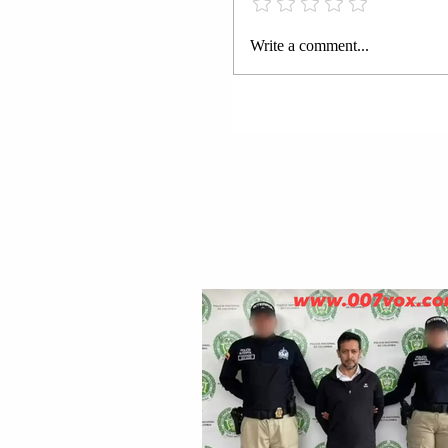
Policisë në bashkëpunim me
Prokurorinë proceduan pena
Write a comment...
1- Z. Alvin Isufi. Gjatë kontr
gjet dhe