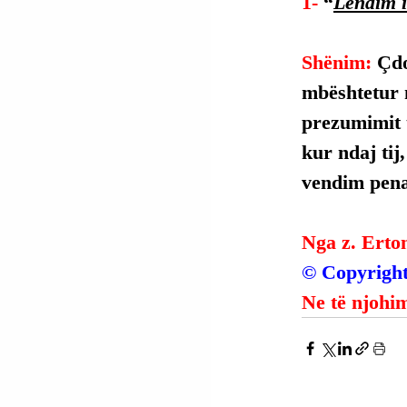
1- 
“
Lëndim i
Shënim: 
Çdo
mbështetur 
prezumimit t
kur ndaj tij
vendim penal
Nga z. Erto
© Copyright
Ne të njohim