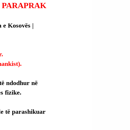
L PARAPRAK
a e Kosovës | 
r.
ankist).
të ndodhur në 
 fizike.
e të parashikuar 