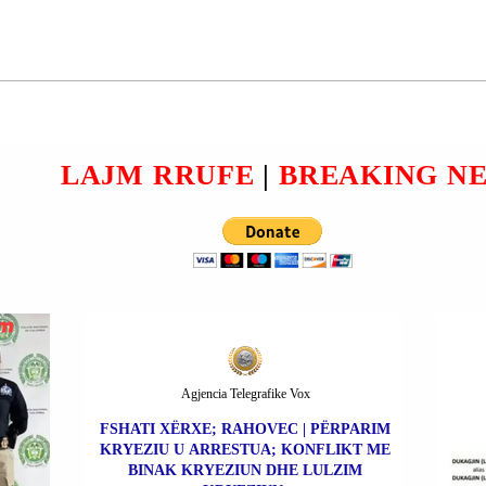
ARRESTUAN; SHERR.
Strukturat vendore të Policisë
lisht:
arrestuan: 1- Z. Sreten
ollit u
Maksimoviç. 2- Z. Sllavisha Saviç.
Ata konsiderohen subje
LAJM RRUFE
|
BREAKING N
Agjencia Telegrafike Vox
FSHATI XËRXE; RAHOVEC | PËRPARIM
KRYEZIU U ARRESTUA; KONFLIKT ME
BINAK KRYEZIUN DHE LULZIM