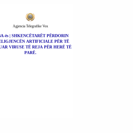
Agjencia Telegrafike Vox
A-ës | SHKENCËTARËT PËRDORIN
ELIGJENCËN ARTIFICIALE PËR TË
UAR VIRUSE TË REJA PËR HERË TË
PARË.