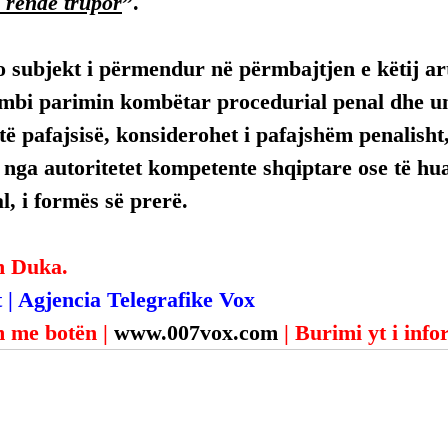
 rëndë trupor
”.
 subjekt i përmendur në përmbajtjen e këtij arti
mbi parimin kombëtar procedurial penal dhe uni
ë pafajsisë, konsiderohet i pafajshëm penalisht,
, nga autoritetet kompetente shqiptare ose të hua
, i formës së prerë.
n Duka.
 | Agjencia Telegrafike Vox
 me botën | 
www.007vox.com
| Burimi yt i inf