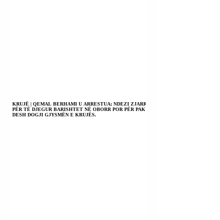
KRUJË | QEMAL BERHAMI U ARRESTUA; NDEZI ZJARR
PËR TË DJEGUR BARISHTET NË OBORR POR PËR PAK
DESH DOGJI GJYSMËN E KRUJËS.