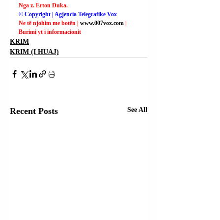
Nga z. Erton Duka.
© Copyright | Agjencia Telegrafike Vox
Ne të njohim me botën | 
www.007vox.com
| 
Burimi yt i informacionit
KRIM
KRIM (I HUAJ)
Recent Posts
See All