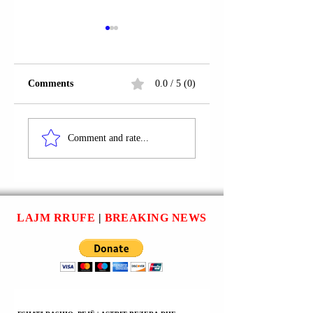
Comments
0.0 / 5 (0)
OBILIQ | MENTOR
OBILIQ | HALID
SALLOVA U
PUQOLLI U
Comment and rate...
ARRESTUA.
ARRESTUA.
LAJM RRUFE
|
BREAKING NEWS