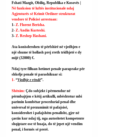
Fshati Mazgit, Obiliq, Republika e Kosovës | 
Në funksion të luftës institucionale ndaj 
Agjenturës së Krimit Ordiner strukturat 
vendore të Policisë arrestuan:
1- 
Z. Florent Berisha.
2- 
Z. Andin Kurteshi.
3- 
Z. Rexhep Hashani.
Ata konisderohen të përfshirë në vjedhjen e 
një shume të hollash prej rreth tridhjetë e dy 
mijë (32000) €.
Ndaj tyre filluan hetimet penale paraprake për 
shkelje penale të parashikuar si:
1- 
“
Vjedhje e rëndë
”.
Shënim: 
Çdo subjekt i përmendur në 
përmbajtjen e këtij artikulli, mbështetur mbi 
parimin kombëtar procedurial penal dhe 
universal të prezumimit të pafajsisë, 
konsiderohet i pafajshëm penalisht, gjer në 
çastin kur ndaj tij, nga autoritetet kompetente 
shqiptare ose të huaja, do të jepet një vendim 
penal, i formës së prerë.