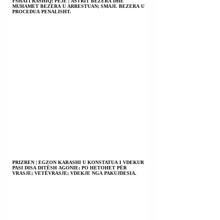
FSHATI RASHIQ; PEJË | ASTRIT BEZERA DHE
MUHAMET BEZERA U ARRESTUAN; SMAJL BEZERA U
PROCEDUA PENALISHT.
PRIZREN | EGZON KABASHI U KONSTATUA I VDEKUR
PASI DISA DITËSH AGONIE; PO HETOHET PËR
VRASJE; VETËVRASJE; VDEKJE NGA PAKUJDESIA.