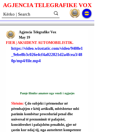
AGJENCIA TELEGRAFIKE V
O
X
Agjencia Telegrafike Vox
May 19
FIER | AKSIDENT AUTOMOBILISTIK.
https://video.wixstatic.com/video/9408e1
_9ebe8b3c026e4cf4a022821d2a4fcea3/48
0p/mp4/file.mp4
Pamje filmike amatore nga vendi i ngjarjes
Shënim: 
Çdo subjekt i përmendur në 
përmbajtjen e këtij artikulli, mbështetur mbi 
parimin kombëtar procedurial penal dhe 
universal të prezumimit të pafajsisë, 
konsiderohet i pafajshëm penalisht, gjer në 
çastin kur ndaj tij, nga autoritetet kompetente 