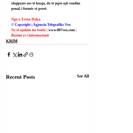
shqiptare ose të huaja, do të jepet një vendim 
penal, i formës së prerë.
Nga z. Erton Duka.
© Copyright | Agjencia Telegrafike Vox
Ne të njohim me botën | 
www.007vox.com
| 
Burimi yt i informacionit
KRIM
Recent Posts
See All