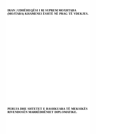
IRAN | UDHËHEQËSI I RI SUPREM MOXHTABA
(MOJTABA) KHAMENEI ËSHTË NË PRAG TË VDEKJES.
PERUJA DHE SHTETET E BASHKUARA TË MEKSIKËS
RIVENDOSËN MARRËDHËNIET DIPLOMATIKE.