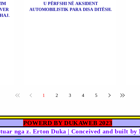
TIM
U PËRFSHI NË AKSIDENT
NVER
AUTOMOBILISTIK PARA DISA DITËSH.
SHAJ.
1
2
3
4
5
POWERD BY DUKAWEB 2023
rtuar nga z. Erton Duka | Conceived and built b