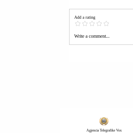
Add a rating
RRUGA “NATO 99”;
Write a comment...
GJILAN | OMUR CAN 
KONSTATUA I PLAGO
Agjencia Telegrafike Vox