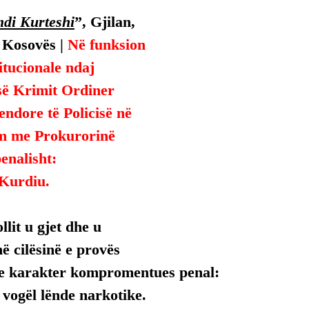
di Kurteshi
”, Gjilan, 
 Kosovës | 
Në funksion 
titucionale ndaj 
së Krimit Ordiner 
endore të Policisë në 
m me Prokurorinë 
enalisht:
 Kurdiu.
llit u gjet dhe u 
ë cilësinë e provës 
e karakter kompromentues penal:
e vogël lënde narkotike.