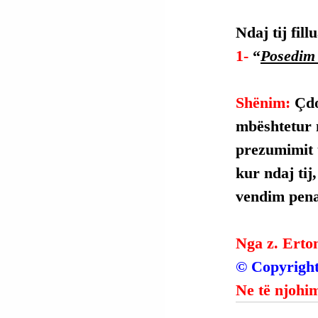
Ndaj tij fil
1- 
“
Posedim 
Shënim: 
Çdo
mbështetur 
prezumimit t
kur ndaj tij
vendim penal
Nga z. Erto
© Copyright
Ne të njohim