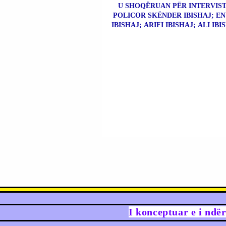
U SHOQËRUAN PËR INTERVIS
POLICOR SKËNDER IBISHAJ; E
IBISHAJ; ARIFI IBISHAJ; ALI IBI
I konceptuar e i ndë