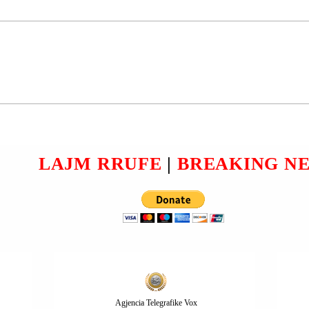
RRUGA “FILIP SHIROKA”;
U
GJILAN | ERDIN MUSLIU U
SUR.
PROCEDUA PENALISHT.
LAJM RRUFE
|
BREAKING N
Agjencia Telegrafike Vox