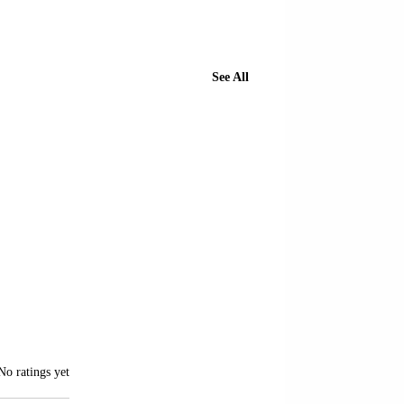
See All
of 5 stars.
No ratings yet