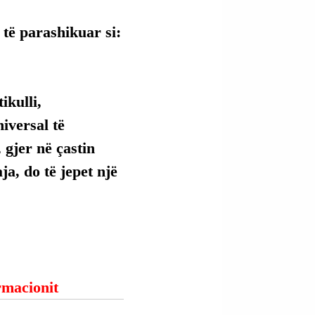
 të parashikuar si:
kulli, 
versal të 
 gjer në çastin 
ja, do të jepet një 
ormacionit