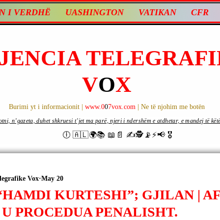
N I VERDHË
UASHINGTON
VATIKAN
CFR
JENCIA TELEGRAFI
V
O
X
Burimi yt i informacionit |
www.0
0
7vox.com
| Ne të njohim me botën
ni, n’gazeta, duhet shkruesi t’jet ma parë, njeri i ndershëm e atdhetar, e mandej të këtë d
🕕 🇦🇱🌍📚 📖📄 ✍🕵️📡⚡️📢 🎖
legrafike Vox
May 20
HAMDI KURTESHI”; GJILAN | A
 U PROCEDUA PENALISHT.