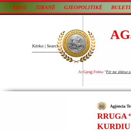
KREU
TIRANË
GJEOPOLITIKË
BULETI
AG
At Gjergj Fishta:
“
Për me shkrue zot
Agjencia Te
RRUGA “
KURDIU