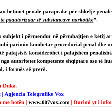
luan hetimet penale paraprake për shkelje penale
të paautorizuar të substancave narkotike
”.
 subjekt i përmendur në përmbajtjen e këtij arti
mbi parimin kombëtar procedurial penal dhe uni
ë pafajsisë, konsiderohet i pafajshëm penalisht,
, nga autoritetet kompetente shqiptare ose të hua
, i formës së prerë.
n Duka.
 | Agjencia Telegrafike Vox
 me botën | 
www.007vox.com
| Burimi yt i inf