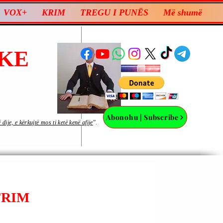
VOX+
KRIM
TREGU I PUNËS
Më shumë
KE
Abonohu | Subscribe
ije, e kërkujtë mos ti ketë kenë afije
”.
FRIM