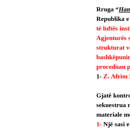
Rruga “
Ham
Republika e
të luftës ins
Agjenturës 
strukturat v
bashkëpuni
proceduan p
1- 
Z. Afrim
Gjatë kontro
sekuestrua n
materiale m
1- 
Një sasi 