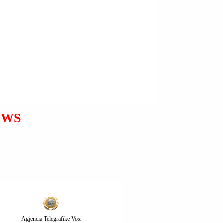
RRUGA “KEMAJL
HALIMI”; GJILAN | ARBEN
HETEMI U ARRESTUA.
EWS
Agjencia Telegrafike Vox