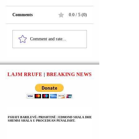
Comments
0.0 / 5 (0)
PRIZREN | KUJTIM
PRIZREN | YMER
(IFTIMAN) KOQI U
KRYEZIU U
Comment and rate...
SHPALL NË
PROCEDUA
KËRKIM POLICOR;
PENALISHT.
POLICIA KËRKON
NDIHMË NGA
SHOQËRIA PËR
LAJM RRUFE
|
BREAKING NEWS
LOKALIZIMIN DHE
ARRESTIMIN E TIJ.
FSHATI BARILEVË; PRISHTINË | EDMOND SHALA DHE
SHEMSI SHALA U PROCEDUAN PENALISHT.