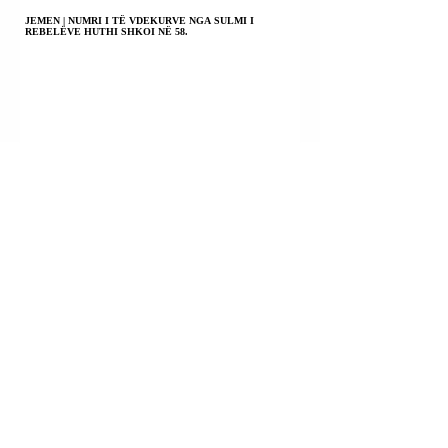
JEMEN | NUMRI I TË VDEKURVE NGA SULMI I
REBELËVE HUTHI SHKOI NË 58.
ARGJENTINË | PROTESTË PËRPARA PARLAMENTIT
KUNDËR LIGJIT TË SHITJES SË TOKËS TEK TË
HUAJT.