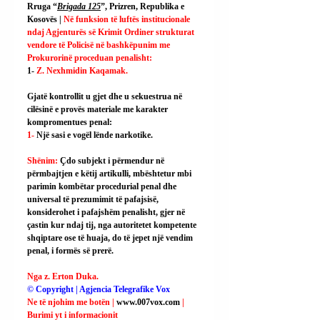
Rruga “
Brigada 125
”, Prizren, Republika e 
Kosovës | 
Në funksion të luftës institucionale 
ndaj Agjenturës së Krimit Ordiner strukturat 
vendore të Policisë në bashkëpunim me 
Prokurorinë proceduan penalisht:
1- 
Z. Nexhmidin Kaqamak.
Gjatë kontrollit u gjet dhe u sekuestrua në 
cilësinë e provës materiale me karakter 
kompromentues penal:
1- 
Një sasi e vogël lënde narkotike.
Shënim: 
Çdo subjekt i përmendur në 
përmbajtjen e këtij artikulli, mbështetur mbi 
parimin kombëtar procedurial penal dhe 
universal të prezumimit të pafajsisë, 
konsiderohet i pafajshëm penalisht, gjer në 
çastin kur ndaj tij, nga autoritetet kompetente 
shqiptare ose të huaja, do të jepet një vendim 
penal, i formës së prerë.
Nga z. Erton Duka.
© Copyright | Agjencia Telegrafike Vox
Ne të njohim me botën | 
www.007vox.com
| 
Burimi yt i informacionit