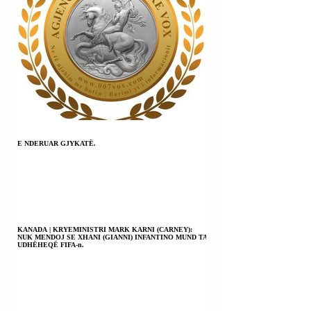
E NDERUAR GJYKATË.
KANADA | KRYEMINISTRI MARK KARNI (CARNEY):
NUK MENDOJ SE XHANI (GIANNI) INFANTINO MUND TA
UDHËHEQË FIFA-n.