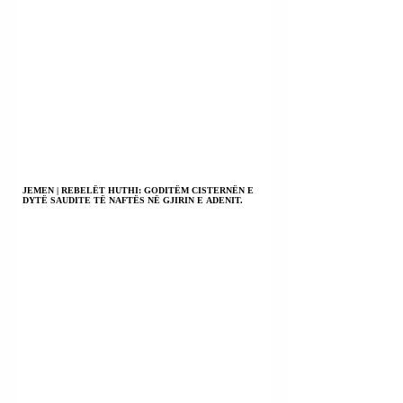
JEMEN | REBELËT HUTHI: GODITËM CISTERNËN E
DYTË SAUDITE TË NAFTËS NË GJIRIN E ADENIT.