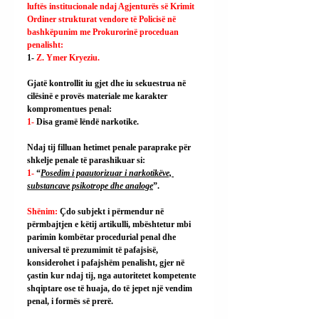
luftës institucionale ndaj Agjenturës së Krimit 
Ordiner strukturat vendore të Policisë në 
bashkëpunim me Prokurorinë proceduan 
penalisht:
1- 
Z. Ymer Kryeziu.
Gjatë kontrollit iu gjet dhe iu sekuestrua në 
cilësinë e provës materiale me karakter 
kompromentues penal:
1- 
Disa gramë lëndë narkotike.
Ndaj tij filluan hetimet penale paraprake për 
shkelje penale të parashikuar si:
1- 
“
Posedim i paautorizuar i narkotikëve, 
substancave psikotrope dhe analoge
”.
Shënim: 
Çdo subjekt i përmendur në 
përmbajtjen e këtij artikulli, mbështetur mbi 
parimin kombëtar procedurial penal dhe 
universal të prezumimit të pafajsisë, 
konsiderohet i pafajshëm penalisht, gjer në 
çastin kur ndaj tij, nga autoritetet kompetente 
shqiptare ose të huaja, do të jepet një vendim 
penal, i formës së prerë.