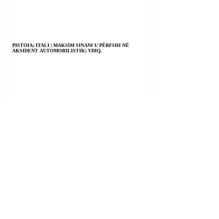
PISTOIA; ITALI | MAKSIM SINANI U PËRFSHI NË
AKSIDENT AUTOMOBILISTIK; VDIQ.
LIBAN | SULMET AJRORE IZRAELITE VRANË NJË
PERSON; DY USHTARË IZRAELITË U VRANË DHE DISA
TË TJERË U PLAGOSËN NË NJË SHPËRTHIM BRENDA