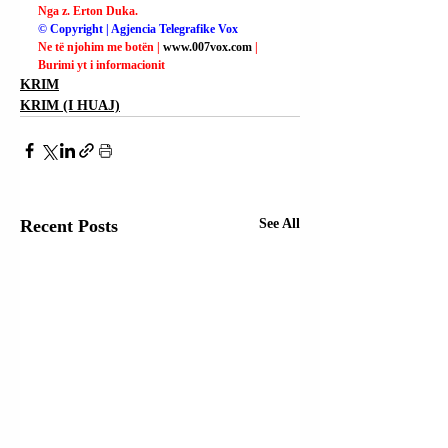
Nga z. Erton Duka.
© Copyright | Agjencia Telegrafike Vox
Ne të njohim me botën | 
www.007vox.com
| 
Burimi yt i informacionit
KRIM
KRIM (I HUAJ)
Recent Posts
See All