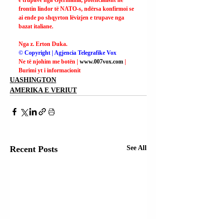
frontin lindor të NATO-s, ndërsa konfirmoi se 
ai ende po shqyrton lëvizjen e trupave nga 
bazat italiane.
Nga z. Erton Duka.
© Copyright | Agjencia Telegrafike Vox
Ne të njohim me botën | 
www.007vox.com
| 
Burimi yt i informacionit
UASHINGTON
AMERIKA E VERIUT
Recent Posts
See All