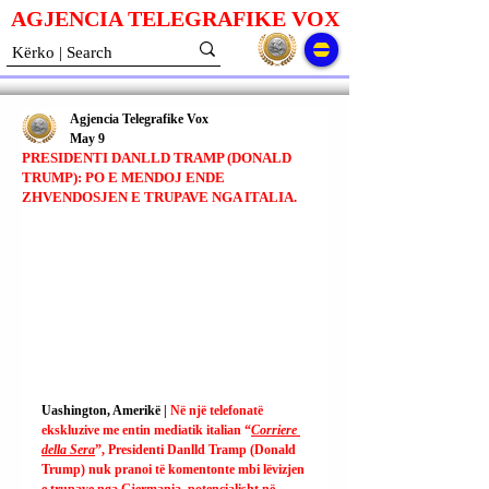
AGJENCIA TELEGRAFIKE V
O
X
Agjencia Telegrafike Vox
May 9
PRESIDENTI DANLLD TRAMP (DONALD
TRUMP): PO E MENDOJ ENDE
ZHVENDOSJEN E TRUPAVE NGA ITALIA.
Uashington, Amerikë | 
Në një telefonatë 
ekskluzive me entin mediatik italian “
Corriere 
della Sera
”, Presidenti Danlld Tramp (Donald 
Trump) nuk pranoi të komentonte mbi lëvizjen 
e trupave nga Gjermania, potencialisht në 