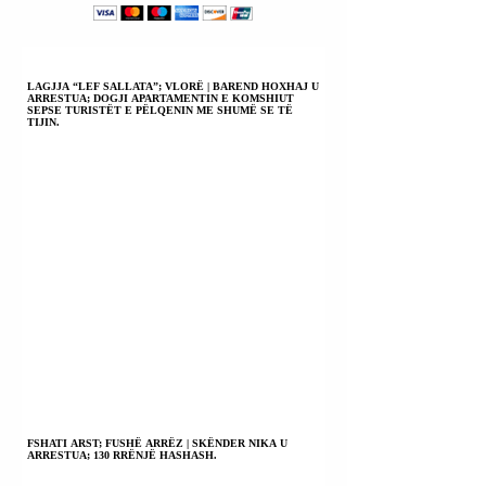
LAGJJA “LEF SALLATA”; VLORË | BAREND HOXHAJ U
ARRESTUA; DOGJI APARTAMENTIN E KOMSHIUT
SEPSE TURISTËT E PËLQENIN ME SHUMË SE TË
TIJIN.
FSHATI ARST; FUSHË ARRËZ | SKËNDER NIKA U
ARRESTUA; 130 RRËNJË HASHASH.