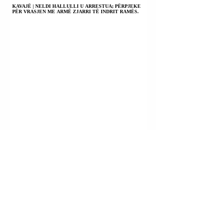
KAVAJË | NELDI HALLULLI U ARRESTUA; PËRPJEKE
PËR VRASJEN ME ARMË ZJARRI TË INDRIT RAMËS.