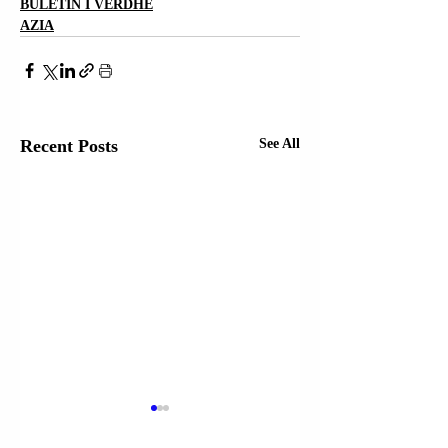
BULETIN I VERDHË
AZIA
Recent Posts
See All
IZRAEL |
KRYEMINISTRI
KRYEMINISTRI
BENJAMIN