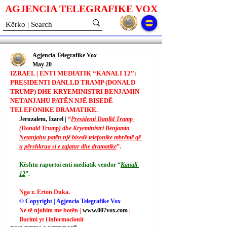
AGJENCIA TELEGRAFIKE V
O
X
Agjencia Telegrafike Vox
May 20
IZRAEL | ENTI MEDIATIK “KANALI 12”:
PRESIDENTI DANLLD TRAMP (DONALD
TRUMP) DHE KRYEMINISTRI BENJAMIN
NETANJAHU PATËN NJË BISEDË
TELEFONIKE DRAMATIKE.
Jeruzalem, Izarel | 
“
Presidenti Danlld Tramp 
(Donald Trump) dhe Kryeministri Benjamin 
Netanjahu patën një bisedë telefonike mbrëmë që 
u përshkrua si e zgjatur dhe dramatike
”.
Kështu raportoi enti mediatik vendor “
Kanali 
12
”.
Nga z. Erton Duka.
© Copyright | Agjencia Telegrafike Vox
Ne të njohim me botën | 
www.007vox.com
| 
Burimi yt i informacionit