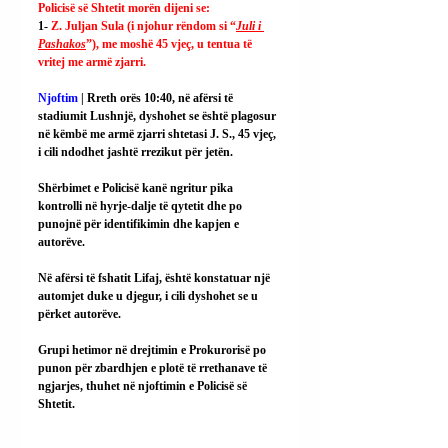
Policisë së Shtetit morën dijeni se:
1- 
Z. Juljan Sula (i njohur rëndom si “
Juli i 
Pashakos
”), me moshë 45 vjeç, u tentua të 
vritej me armë zjarri.
Njoftim
 | Rreth orës 10:40, në afërsi të 
stadiumit Lushnjë, dyshohet se është plagosur 
në këmbë me armë zjarri shtetasi J. S., 45 vjeç, 
i cili ndodhet jashtë rrezikut për jetën.
Shërbimet e Policisë kanë ngritur pika 
kontrolli në hyrje-dalje të qytetit dhe po 
punojnë për identifikimin dhe kapjen e 
autorëve.
Në afërsi të fshatit Lifaj, është konstatuar një 
automjet duke u djegur, i cili dyshohet se u 
përket autorëve.
Grupi hetimor në drejtimin e Prokurorisë po 
punon për zbardhjen e plotë të rrethanave të 
ngjarjes, thuhet në njoftimin e Policisë së 
Shtetit.