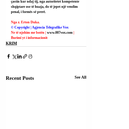
çastin kur ndaj tij, nga autoritetet kompetente 
shqiptare ose të huaja, do të jepet një vendim 
penal, i formës së prerë.
Nga z. Erton Duka.
© Copyright | Agjencia Telegrafike Vox
Ne të njohim me botën | 
www.007vox.com
| 
Burimi yt i informacionit
KRIM
Recent Posts
See All