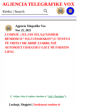
AGJENCIA TELEGRAFIKE V
O
X
Agjencia Telegrafike Vox
Nov 25, 2025
LUSHNJE | JULJAN SULA (I NJOHUR
RËNDOM SI “JULI I PASHAKOS”) U TENTUA
TË VRITEJ ME ARMË ZJARRI; NJË
AUTOMJET I DJEGUR U GJET NË FSHATIN
LIFAJ.
Z. Juljan Sula (i njohur rëndom si “
Juli i Pashakos
”).
Lushnje, Shqipëri | 
Strukturat vendore të 