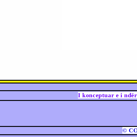
I konceptuar e i ndë
© C