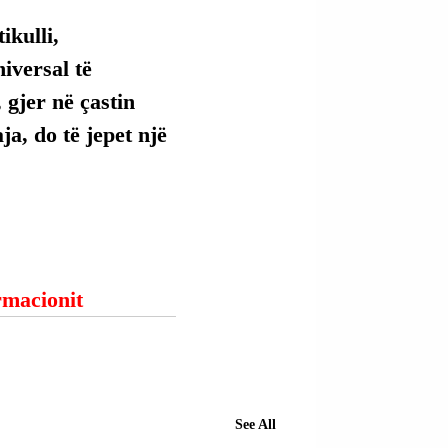
kulli, 
versal të 
 gjer në çastin 
ja, do të jepet një 
ormacionit
See All