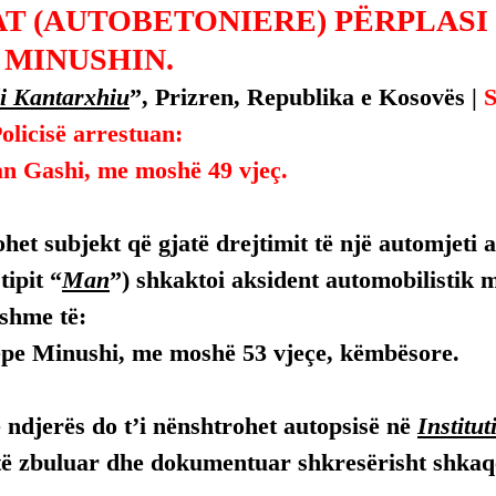
T (AUTOBETONIERE) PËRPLASI
 MINUSHIN.
i Kantarxhiu
”, Prizren, Republika e Kosovës | 
S
olicisë arrestuan:
n Gashi, me moshë 49 vjeç.
het subjekt që gjatë drejtimit të një automjeti 
tipit “
Man
”) shkaktoi aksident automobilistik 
shme të:
pe Minushi, me moshë 53 vjeçe, këmbësore.
ndjerës do t’i nënshtrohet autopsisë në 
Institut
të zbuluar dhe dokumentuar shkresërisht shkaqe