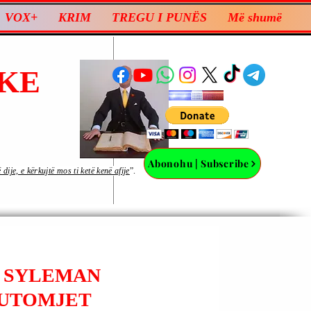
VOX+
KRIM
TREGU I PUNËS
Më shumë
KE
Abonohu | Subscribe
ije, e kërkujtë mos ti ketë kenë afije
”.
| SYLEMAN
AUTOMJET