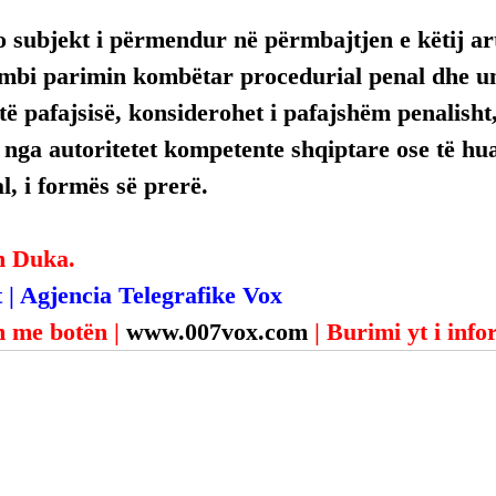
 subjekt i përmendur në përmbajtjen e këtij arti
mbi parimin kombëtar procedurial penal dhe uni
ë pafajsisë, konsiderohet i pafajshëm penalisht,
, nga autoritetet kompetente shqiptare ose të hua
, i formës së prerë.
n Duka.
 | Agjencia Telegrafike Vox
 me botën | 
www.007vox.com
| Burimi yt i inf