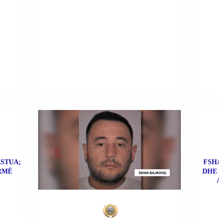
ESTUA;
FSHA
RMË
DHE 