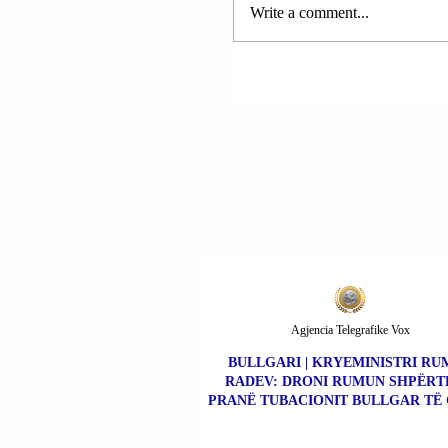
Republikës së Kosovës dhe i
Write a comment...
VDEKJE NGA SHKAQ
Republikës së Shqipërisë, fa
NATYRALE.
të ci
Agjencia Telegrafike Vox
BULLGARI | KRYEMINISTRI RU
RADEV: DRONI RUMUN SHPËR
PRANË TUBACIONIT BULLGAR TË 