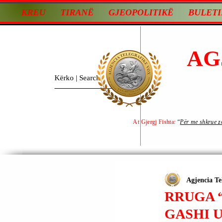
KREU
TIRANË
GJEOPOLITIKË
BULETI
AG
At Gjergj Fishta:
“
Për me shkrue zot
Agjencia Te
RRUGA 
GASHI 