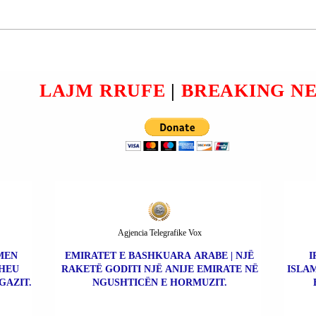
Ai konsiderohet subjekt i përfshirë
E
milja e
në ngacmim seksual ndaj një
LAJM RRUFE
|
BREAKING N
Agjencia Telegrafike Vox
MEN
EMIRATET E BASHKUARA ARABE | NJË
I
THEU
RAKETË GODITI NJË ANIJE EMIRATE NË
ISLA
GAZIT.
NGUSHTICËN E HORMUZIT.