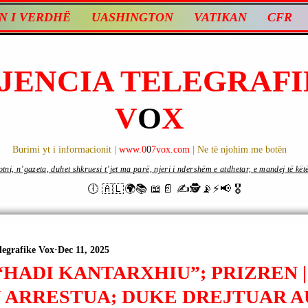
N I VERDHË
UASHINGTON
VATIKAN
CFR
JENCIA TELEGRAFI
V
O
X
Burimi yt i informacionit |
www.0
0
7vox.com
| Ne të njohim me botën
ni, n’gazeta, duhet shkruesi t’jet ma parë, njeri i ndershëm e atdhetar, e mandej të këtë d
🕕 🇦🇱🌍📚 📖📄 ✍🕵️📡⚡️📢 🎖
legrafike Vox
Dec 11, 2025
“HADI KANTARXHIU”; PRIZREN 
U ARRESTUA; DUKE DREJTUAR 