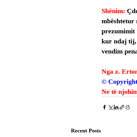
Shënim: 
Çdo
mbështetur 
prezumimit t
kur ndaj tij
vendim penal
Nga z. Erto
© Copyright
Ne të njohim
Recent Posts