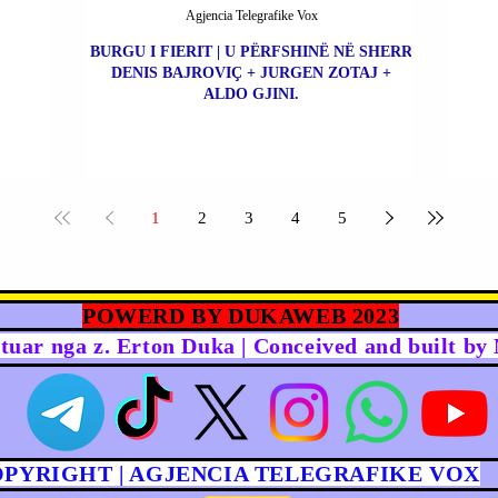
Agjencia Telegrafike Vox
BURGU I FIERIT | U PËRFSHINË NË SHERR
DENIS BAJROVIÇ + JURGEN ZOTAJ +
ALDO GJINI.
1
2
3
4
5
POWERD BY DUKAWEB 2023
rtuar nga z. Erton Duka | Conceived and built b
OPYRIGHT | AGJENCIA TELEGRAFIKE VOX