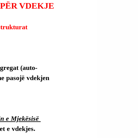
 PËR VDEKJE
trukturat 
agregat (auto-
me pasojë vdekjen 
in e Mjekësisë 
t e vdekjes.