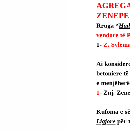
AGREGA
ZENEPE
Rruga “
Had
vendore të P
1- 
Z. Sylema
Ai konsidero
betoniere të 
e menjëherë
1- 
Znj. Zene
Kufoma e së 
Ligjore
 për 