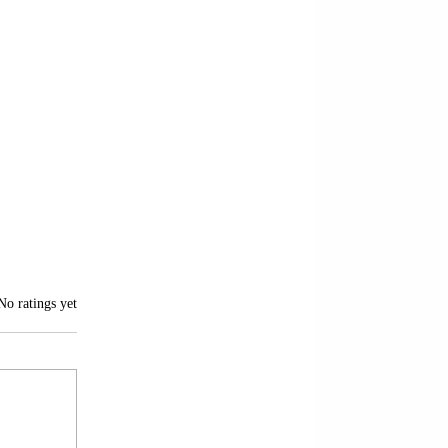
of 5 stars.
No ratings yet