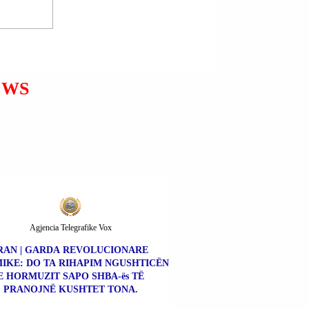
RRUGA “RRUSTË
KABASHI”; PRIZREN |
AEDONIS CAKAJ U
ARRESTUA; NË
DREJTIMIN E NJË
AUTOMJETI PËRPLASI
EWS
NJË QYTETAR (I CILI
GJENDET NË QKUK).
Agjencia Telegrafike Vox
RAN | GARDA REVOLUCIONARE
MIKE: DO TA RIHAPIM NGUSHTICËN
E HORMUZIT SAPO SHBA-ës TË
PRANOJNË KUSHTET TONA.