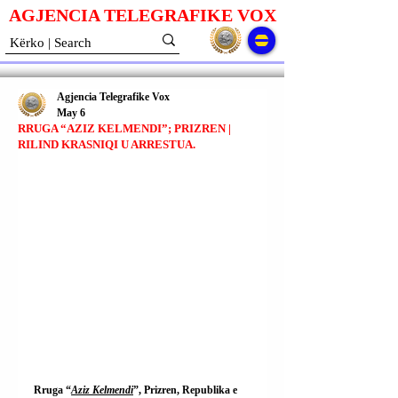
AGJENCIA TELEGRAFIKE V
O
X
Agjencia Telegrafike Vox
May 6
RRUGA “AZIZ KELMENDI”; PRIZREN |
RILIND KRASNIQI U ARRESTUA.
Rruga “
Aziz Kelmendi
”, Prizren, Republika e 