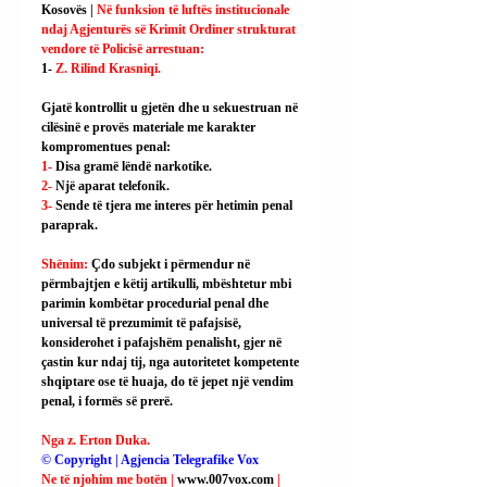
Kosovës | 
Në funksion të luftës institucionale 
ndaj Agjenturës së Krimit Ordiner strukturat 
vendore të Policisë arrestuan:
1- 
Z. Rilind Krasniqi.
Gjatë kontrollit u gjetën dhe u sekuestruan në 
cilësinë e provës materiale me karakter 
kompromentues penal:
1- 
Disa gramë lëndë narkotike.
2- 
Një aparat telefonik.
3- 
Sende të tjera me interes për hetimin penal 
paraprak.
Shënim: 
Çdo subjekt i përmendur në 
përmbajtjen e këtij artikulli, mbështetur mbi 
parimin kombëtar procedurial penal dhe 
universal të prezumimit të pafajsisë, 
konsiderohet i pafajshëm penalisht, gjer në 
çastin kur ndaj tij, nga autoritetet kompetente 
shqiptare ose të huaja, do të jepet një vendim 
penal, i formës së prerë.
Nga z. Erton Duka.
© Copyright | Agjencia Telegrafike Vox
Ne të njohim me botën | 
www.007vox.com
| 