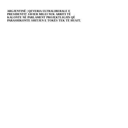
ARGJENTINË | QEVERIA ULTRALIBERALE E
PRESIDENTIT JAVIER MILEI NUK ARRITI TË
KALONTE NË PARLAMENT PROJEKTLIGJIN QË
PARASHIKONTE SHITJEN E TOKËS TEK TË HUAJT.
SHTETET E BASHKUARA TË MEKISKËS |
PRESIDENTJA KALUDIA (CLAUDIA) SHEINBAUM PRITI
NË TAKIM SEKRETARIN E SHTETIT TË VATIKANIT
PIETRO PAROLIN.