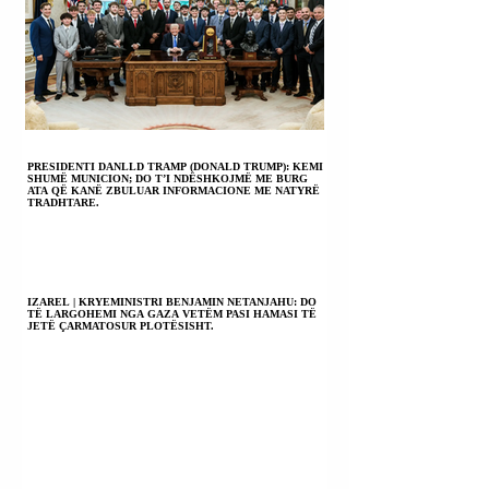
PRESIDENTI DANLLD TRAMP (DONALD TRUMP): KEMI
SHUMË MUNICION; DO T’I NDËSHKOJMË ME BURG
ATA QË KANË ZBULUAR INFORMACIONE ME NATYRË
TRADHTARE.
IZAREL | KRYEMINISTRI BENJAMIN NETANJAHU: DO
TË LARGOHEMI NGA GAZA VETËM PASI HAMASI TË
JETË ÇARMATOSUR PLOTËSISHT.