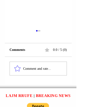
Comments
0.0 / 5 (0)
GJENERAL.
MJEGULL LUFTE
Comment and rate...
LAJM RRUFE
|
BREAKING NEWS