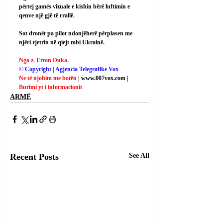
përtej gamës vizuale e kishin bërë luftimin e 
qenve një gjë të rrallë.
Sot dronët pa pilot ndonjëherë përplasen me 
njëri-tjetrin në qiejt mbi Ukrainë.
Nga z. Erton Duka.
© Copyright | Agjencia Telegrafike Vox
Ne të njohim me botën
 | 
www.007vox.com
 | 
Burimi yt i informacionit
ARMË
Recent Posts
See All