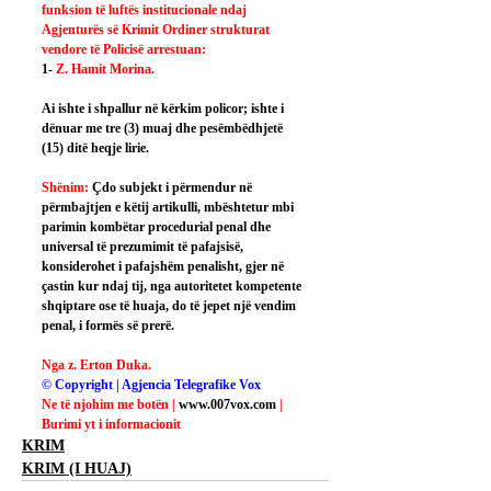
funksion të luftës institucionale ndaj 
Agjenturës së Krimit Ordiner strukturat 
vendore të Policisë arrestuan:
1- 
Z. Hamit Morina.
Ai
 ishte i shpallur në kërkim policor; ishte i 
dënuar me tre (3) muaj dhe pesëmbëdhjetë 
(15) ditë heqje lirie.
Shënim: 
Çdo subjekt i përmendur në 
përmbajtjen e këtij artikulli, mbështetur mbi 
parimin kombëtar procedurial penal dhe 
universal të prezumimit të pafajsisë, 
konsiderohet i pafajshëm penalisht, gjer në 
çastin kur ndaj tij, nga autoritetet kompetente 
shqiptare ose të huaja, do të jepet një vendim 
penal, i formës së prerë.
Nga z. Erton Duka.
© Copyright | Agjencia Telegrafike Vox
Ne të njohim me botën | 
www.007vox.com
| 
Burimi yt i informacionit
KRIM
KRIM (I HUAJ)