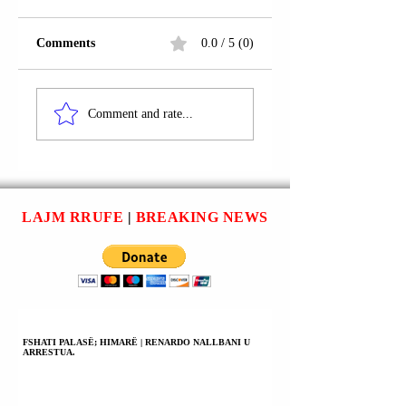
Comments
0.0 / 5 (0)
BURIM (ISTOG) |
BURIM (ISTOG) |
VIGAN QELAJ U
SADIK BLAKAJ U
Comment and rate...
SHPALL NË
PROCEDUA
KËRKIM POLICOR;
PENALISHT.
SULM FIZIK NË
BASHKËPUNIM
NDAJ ARTOR
LAJM RRUFE
|
BREAKING NEWS
MARAJT DHE
DONAT MARAJT.
FSHATI PALASË; HIMARË | RENARDO NALLBANI U
ARRESTUA.