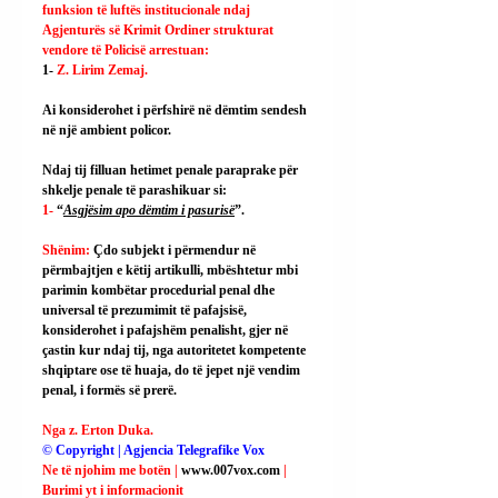
funksion të luftës institucionale ndaj 
Agjenturës së Krimit Ordiner strukturat 
vendore të Policisë arrestuan:
1- 
Z. Lirim Zemaj.
Ai
 konsiderohet i përfshirë në dëmtim sendesh 
në një ambient policor.
Ndaj tij filluan hetimet penale paraprake për 
shkelje penale të parashikuar si:
1- 
“
Asgjësim apo dëmtim i pasurisë
”.
Shënim: 
Çdo subjekt i përmendur në 
përmbajtjen e këtij artikulli, mbështetur mbi 
parimin kombëtar procedurial penal dhe 
universal të prezumimit të pafajsisë, 
konsiderohet i pafajshëm penalisht, gjer në 
çastin kur ndaj tij, nga autoritetet kompetente 
shqiptare ose të huaja, do të jepet një vendim 
penal, i formës së prerë.
Nga z. Erton Duka.
© Copyright | Agjencia Telegrafike Vox
Ne të njohim me botën | 
www.007vox.com
| 
Burimi yt i informacionit