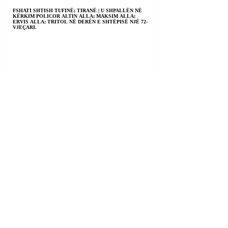
FSHATI SHTISH TUFINË; TIRANË | U SHPALLËN NË
KËRKIM POLICOR ALTIN ALLA; MAKSIM ALLA;
ERVIS ALLA; TRITOL NË DERËN E SHTËPISË NJË 72-
VJEÇARI.