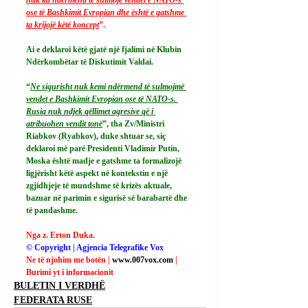
ose të Bashkimit Evropian dhe është e gatshme 
ta krijojë këtë koncept
”.
Ai e deklaroi këtë gjatë një fjalimi në Klubin 
Ndërkombëtar të Diskutimit Valdai.
“
Ne sigurisht nuk kemi ndërmend të sulmojmë 
vendet e Bashkimit Evropian ose të NATO-s. 
Rusia nuk ndjek qëllimet agresive që i 
atribuohen vendit tonë
”, tha Zv/Ministri 
Riabkov (Ryabkov), duke shtuar se, siç 
deklaroi më parë Presidenti Vladimir Putin, 
Moska është madje e gatshme ta formalizojë 
ligjërisht këtë aspekt në kontekstin e një 
zgjidhjeje të mundshme të krizës aktuale, 
bazuar në parimin e sigurisë së barabartë dhe 
të pandashme.
Nga z. Erton Duka.
© Copyright | Agjencia Telegrafike Vox
Ne të njohim me botën | 
www.007vox.com
| 
Burimi yt i informacionit
BULETIN I VERDHË
FEDERATA RUSE