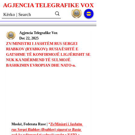
AGJENCIA TELEGRAFIKE V
O
X
Agjencia Telegrafike Vox
Dec 22, 2025
ZV/MINISTRI I JASHTËM RUS SERGEI
RIABKOV (RYABKOV): RUSIA ËSHTË E
GATSHME TË KONFIRMOJË LIGJËRISHT SE
NUK KA NDËRMEND TË SULMOJË
BASHKIMIN EVROPIAN DHE NATO-n.
Moskë, Federata Ruse | 
“
Zv/Ministri i Jashtëm 
rus Sergei Riabkov (Ryabkov) siguroi se Rusia 
nuk ka ndërmend të sulmojë vendet e NATO-s 