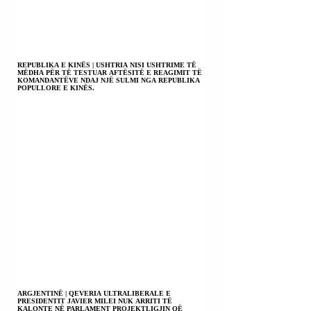
REPUBLIKA E KINËS | USHTRIA NISI USHTRIME TË
MËDHA PËR TË TESTUAR AFTËSITË E REAGIMIT TË
KOMANDANTËVE NDAJ NJË SULMI NGA REPUBLIKA
POPULLORE E KINËS.
ARGJENTINË | QEVERIA ULTRALIBERALE E
PRESIDENTIT JAVIER MILEI NUK ARRITI TË
KALONTE NË PARLAMENT PROJEKTLIGJIN QË