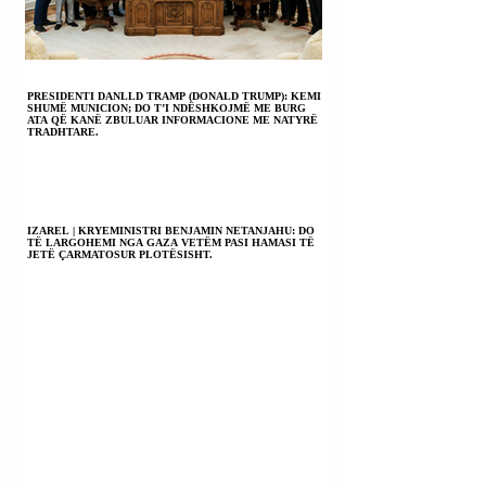
PRESIDENTI DANLLD TRAMP (DONALD TRUMP): KEMI
SHUMË MUNICION; DO T’I NDËSHKOJMË ME BURG
ATA QË KANË ZBULUAR INFORMACIONE ME NATYRË
TRADHTARE.
IZAREL | KRYEMINISTRI BENJAMIN NETANJAHU: DO
TË LARGOHEMI NGA GAZA VETËM PASI HAMASI TË
JETË ÇARMATOSUR PLOTËSISHT.