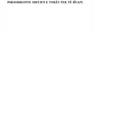
PARASHIKONTE SHITJEN E TOKËS TEK TË HUAJT.
SHTETET E BASHKUARA TË MEKISKËS |
PRESIDENTJA KALUDIA (CLAUDIA) SHEINBAUM PRITI
NË TAKIM SEKRETARIN E SHTETIT TË VATIKANIT
PIETRO PAROLIN.