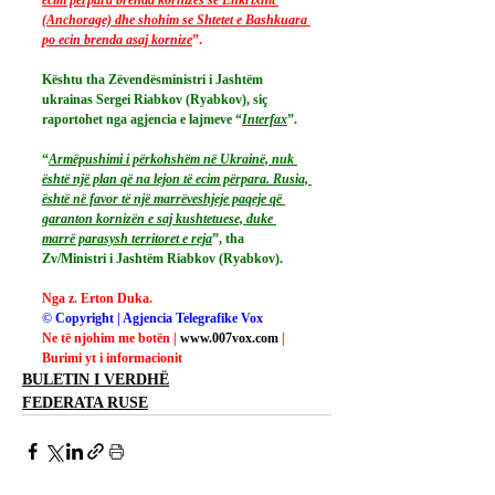
(Anchorage) dhe shohim se Shtetet e Bashkuara 
po ecin brenda asaj kornize
”.
Kështu tha Zëvendësministri i Jashtëm 
ukrainas Sergei Riabkov (Ryabkov), siç 
raportohet nga agjencia e lajmeve “
Interfax
”.
“
Armëpushimi i përkohshëm në Ukrainë, nuk 
është një plan që na lejon të ecim përpara. Rusia, 
është në favor të një marrëveshjeje paqeje që 
garanton kornizën e saj kushtetuese, duke 
marrë parasysh territoret e reja
”, tha 
Zv/Ministri i Jashtëm Riabkov (Ryabkov).
Nga z. Erton Duka.
© Copyright | Agjencia Telegrafike Vox
Ne të njohim me botën | 
www.007vox.com
| 
Burimi yt i informacionit
BULETIN I VERDHË
FEDERATA RUSE