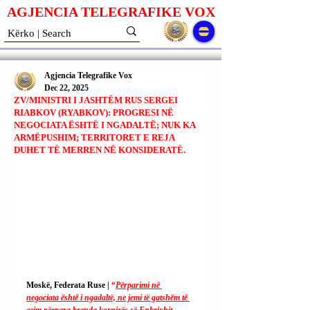
AGJENCIA TELEGRAFIKE V
O
X
Agjencia Telegrafike Vox
Dec 22, 2025
ZV/MINISTRI I JASHTËM RUS SERGEI
RIABKOV (RYABKOV): PROGRESI NË
NEGOCIATA ËSHTË I NGADALTË; NUK KA
ARMËPUSHIM; TERRITORET E REJA
DUHET TË MERREN NË KONSIDERATË.
Moskë, Federata Ruse | 
“
Përparimi në 
negociata është i ngadaltë, ne jemi të gatshëm të 
ecim përpara brenda kornizës së Enkrixhit 