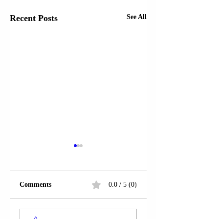
Recent Posts
See All
Comments
0.0 / 5 (0)
I DËRGUARI I
KËSHILLTARI