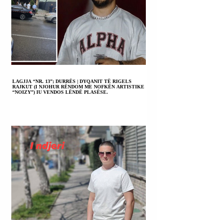
LAGJJA “NR. 13”; DURRËS | DYQANIT TË RIGELS
RAJKUT (I NJOHUR RËNDOM ME NOFKËN ARTISTIKE
“NOIZY”) IU VENDOS LËNDË PLASËSE.