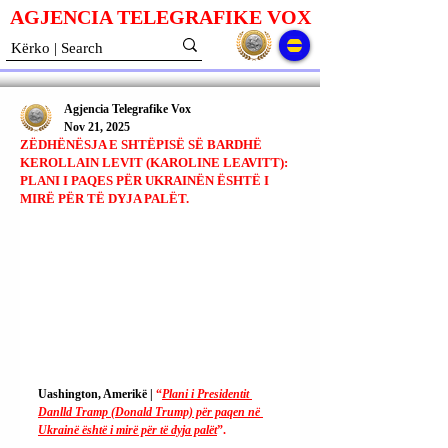
AGJENCIA TELEGRAFIKE V
O
X
Agjencia Telegrafike Vox
Nov 21, 2025
ZËDHËNËSJA E SHTËPISË SË BARDHË
KEROLLAIN LEVIT (KAROLINE LEAVITT):
PLANI I PAQES PËR UKRAINËN ËSHTË I
MIRË PËR TË DYJA PALËT.
Uashington, Amerikë | 
“
Plani i Presidentit 
Danlld Tramp (Donald Trump) për paqen në 
Ukrainë është i mirë për të dyja palët
”.