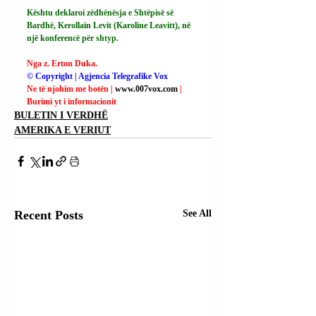
Kështu deklaroi zëdhënësja e Shtëpisë së 
Bardhë, Kerollain Levit (Karoline Leavitt), në 
një konferencë për shtyp.
Nga z. Erton Duka.
© Copyright | Agjencia Telegrafike Vox
Ne të njohim me botën | 
www.007vox.com
| 
Burimi yt i informacionit
BULETIN I VERDHË
AMERIKA E VERIUT
Recent Posts
See All