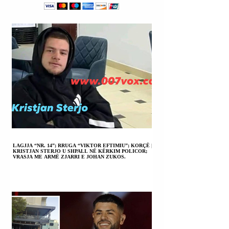
NË AZI KU DO TË
ASNJË VEPRIM
MARRI PJESË NË
NGA MOSKA PËR
SAMITIN E ASEAN-
PAQE.
it.
LAGJJA “NR. 14”; RRUGA “VIKTOR EFTIMIU”; KORÇË |
KRISTJAN STERJO U SHPALL NË KËRKIM POLICOR;
VRASJA ME ARMË ZJARRI E JOHAN ZUKOS.