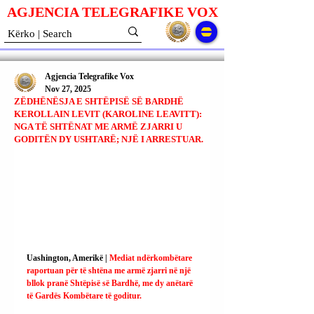
AGJENCIA TELEGRAFIKE V
O
X
Agjencia Telegrafike Vox
Nov 27, 2025
ZËDHËNËSJA E SHTËPISË SË BARDHË
KEROLLAIN LEVIT (KAROLINE LEAVITT):
NGA TË SHTËNAT ME ARMË ZJARRI U
GODITËN DY USHTARË; NJË I ARRESTUAR.
Uashington, Amerikë | 
Mediat ndërkombëtare 
raportuan për të shtëna me armë zjarri në një 
bllok pranë Shtëpisë së Bardhë, me dy anëtarë 
të Gardës Kombëtare të goditur.