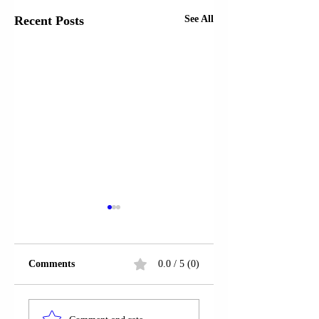
Recent Posts
See All
Comments
0.0 / 5 (0)
ZËDHËNËSJA E
ZËDHËNËSJA E