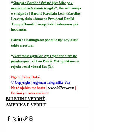
“
Shtëpia e Bardhë është në dijeni dhe po e 
monitoron këtë situatë tragjike
”, tha zëdhënësja 
e Shtëpisë së Bardhë Kerollain Levit (Karoline 
Leavitt), duke shtuar se Presidenti Danlld 
Tramp (Donald Trump) është informuar për 
incidentin.
Policia e Uashingtonit pohoi se një i dyshuar 
është arrestuar.
“
Zona është siguruar. Një i dyshuar është në 
paraburgim
”, shkroi Policia Metropolitane në 
rrjetin social virtual Iks (X).
Nga z. Erton Duka.
© Copyright | Agjencia Telegrafike Vox
Ne të njohim me botën | 
www.007vox.com
| 
Burimi yt i informacionit
BULETIN I VERDHË
AMERIKA E VERIUT