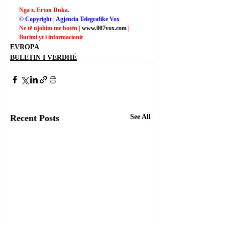
Nga z. Erton Duka.
© Copyright | Agjencia Telegrafike Vox
Ne të njohim me botën | 
www.007vox.com
| 
Burimi yt i informacionit
EVROPA
BULETIN I VERDHË
Recent Posts
See All