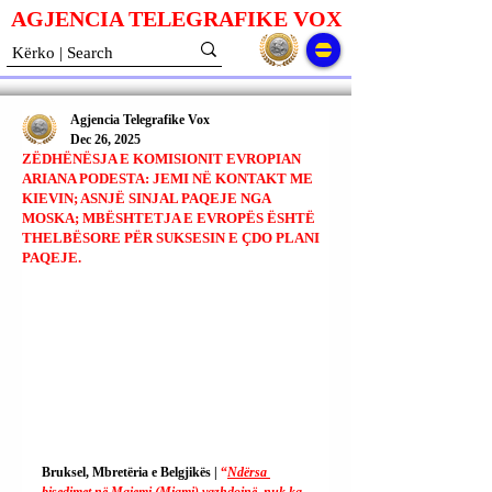
AGJENCIA TELEGRAFIKE V
O
X
Agjencia Telegrafike Vox
Dec 26, 2025
ZËDHËNËSJA E KOMISIONIT EVROPIAN
ARIANA PODESTA: JEMI NË KONTAKT ME
KIEVIN; ASNJË SINJAL PAQEJE NGA
MOSKA; MBËSHTETJA E EVROPËS ËSHTË
THELBËSORE PËR SUKSESIN E ÇDO PLANI
PAQEJE.
Bruksel, Mbretëria e Belgjikës | 
“
Ndërsa 
bisedimet në Maiemi (Miami) vazhdojnë, nuk ka 