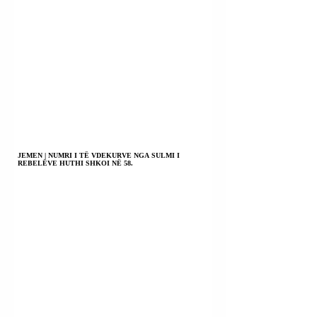
JEMEN | NUMRI I TË VDEKURVE NGA SULMI I
REBELËVE HUTHI SHKOI NË 58.