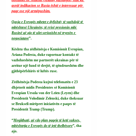
asnjë indikacion se Rusia është e interesuar për 
paqe ose një armëpushim.
Qasja e Evropës mbetet e dyfishtë; të vazhdojë të 
mbështesë Ukrainën; të rrisë presionin mbi 
Rusinë që ajo të ulet seriozisht në tryezën e 
negociatave
”.
Kështu tha zëdhënësja e Komisionit Evropian, 
Ariana Podesta, duke raportuar kontakt të 
vazhdueshëm me partnerët ukrainas për të 
arritur një fund të drejtë, të qëndrueshëm dhe 
gjithëpërfshirës të luftës ruse.
Zëdhënësja Podesta kujtoi telefonatën e 23 
dhjetorit midis Presidentes së Komisionit 
Evropian Ursula von der Leien (Leyen) dhe 
Presidentit Volodimir Zelenski, duke theksuar 
se Brukseli mirëpret iniciativën e paqes të 
Presidentit Tramp (Trump).
“
Megjithatë, që çdo plan paqeje të ketë sukses, 
mbështetja e Evropës do të jetë thelbësore
”, tha 
ajo.