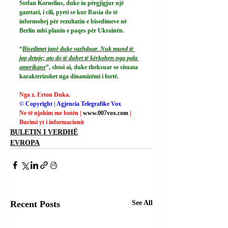
Stefan Kornelius, duke iu përgjigjur një 
gazetari, i cili, pyeti se kur Rusia do të 
informohej për rezultatin e bisedimeve në 
Berlin mbi planin e paqes për Ukrainën.
“
Bisedimet janë duke vazhduar. Nuk mund të 
jap detaje; ato do të duhet të kërkohen nga pala 
amerikane
”, shtoi ai, duke theksuar se situata 
karakterizohet nga dinamizëmi i fortë.
Nga z. Erton Duka.
© Copyright | Agjencia Telegrafike Vox
Ne të njohim me botën | 
www.007vox.com
| 
Burimi yt i informacionit
BULETIN I VERDHË
EVROPA
Recent Posts
See All