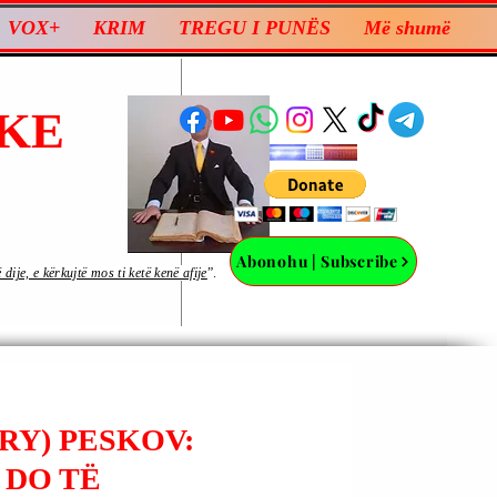
VOX+
KRIM
TREGU I PUNËS
Më shumë
KE
Abonohu | Subscribe
ije, e kërkujtë mos ti ketë kenë afije
”.
RY) PESKOV:
 DO TË