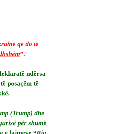
rainë që do të 
ardhshëm
”.
deklaratë ndërsa 
 të posaçëm të 
skë.
ramp (Trump) dhe 
igurisë për shumë 
se e lajmeve “
Ria 