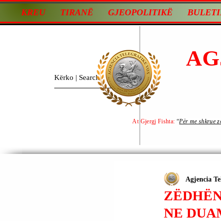
KREU
TIRANË
GJEOPOLITIKË
BULETI
AG
At Gjergj Fishta:
“
Për me shkrue zot
Agjencia Te
ZËDHËNË
NE DUA