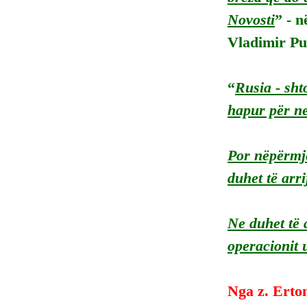
Novosti
” - n
Vladimir Put
“
Rusia - sht
hapur për ne
Por nëpërmje
duhet të arr
Ne duhet të 
operacionit 
Nga z. Erto