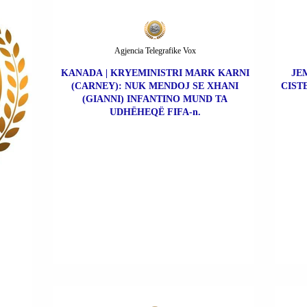
Agjencia Telegrafike Vox
KANADA | KRYEMINISTRI MARK KARNI
JE
(CARNEY): NUK MENDOJ SE XHANI
CIST
(GIANNI) INFANTINO MUND TA
UDHËHEQË FIFA-n.