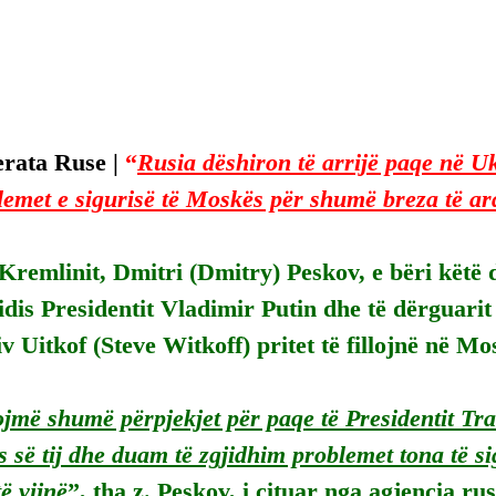
rata Ruse | 
“
Rusia dëshiron të arrijë paqe në Uk
lemet e sigurisë të Moskës për shumë breza të 
Kremlinit, Dmitri (Dmitry) Peskov, e bëri këtë 
dis Presidentit Vladimir Putin dhe të dërguarit
v Uitkof (Steve Witkoff) pritet të fillojnë në Mo
ojmë shumë përpjekjet për paqe të Presidentit T
s së tij dhe duam të zgjidhim problemet tona të s
ë vijnë
”, tha z. Peskov, i cituar nga agjencia ru