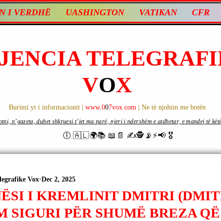
N I VERDHË
UASHINGTON
VATIKAN
CFR
JENCIA TELEGRAFI
V
O
X
Burimi yt i informacionit |
www.0
0
7vox.com
| Ne të njohim me botën
ni, n’gazeta, duhet shkruesi t’jet ma parë, njeri i ndershëm e atdhetar, e mandej të këtë d
🕕 🇦🇱🌍📚 📖📄 ✍🕵️📡⚡️📢 🎖
legrafike Vox
Dec 2, 2025
SI I KREMLINIT DMITRI (DMIT
M SIGURI PËR SHUMË BREZA QË