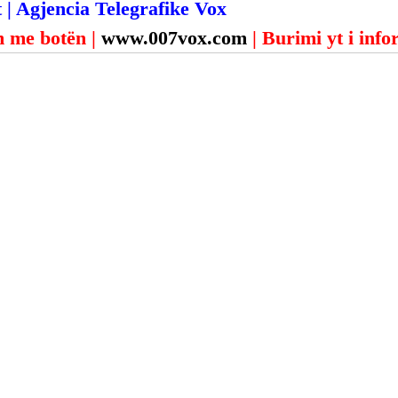
 | Agjencia Telegrafike Vox
 me botën | 
www.007vox.com
| Burimi yt i inf