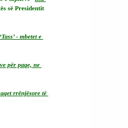
ës së Presidentit 
‘Tass’ - mbetet e 
ve për paqe, ne 
aqet rrënjësore të 