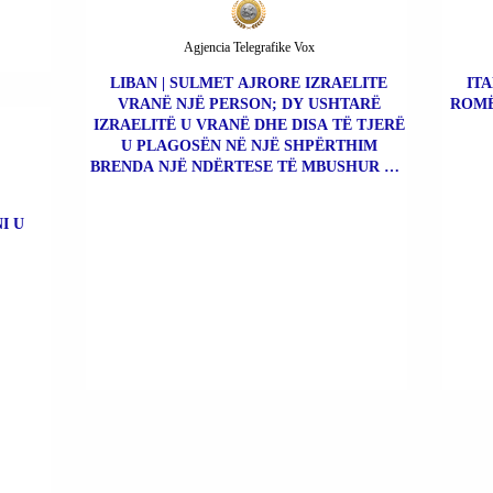
Agjencia Telegrafike Vox
LIBAN | SULMET AJRORE IZRAELITE
ITA
VRANË NJË PERSON; DY USHTARË
ROMË
IZRAELITË U VRANË DHE DISA TË TJERË
U PLAGOSËN NË NJË SHPËRTHIM
BRENDA NJË NDËRTESE TË MBUSHUR ME
BOMBA.
I U