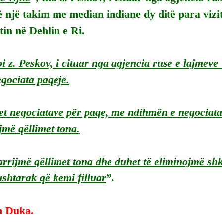
ë një takim me median indiane dy ditë para vizit
in në Dehlin e Ri.
oi z. Peskov, i cituar nga agjencia ruse e lajmeve 
gociata paqeje.
t negociatave për paqe, me ndihmën e negociata
ijmë qëllimet tona.
arrijmë qëllimet tona dhe duhet të eliminojmë shk
ushtarak që kemi filluar
”.
n Duka.