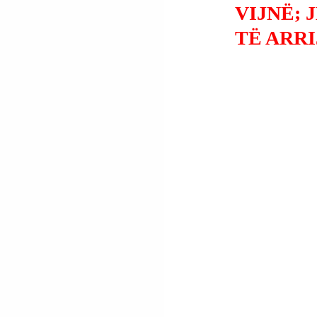
VIJNË; 
TË ARR