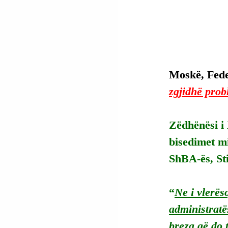
Moskë, Fede
zgjidhë prob
Zëdhënësi i 
bisedimet mi
ShBA-ës, Sti
“
Ne i vlerës
administratë
breza që do t