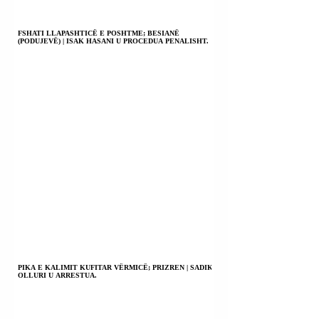
FSHATI LLAPASHTICË E POSHTME; BESIANË
(PODUJEVË) | ISAK HASANI U PROCEDUA PENALISHT.
PIKA E KALIMIT KUFITAR VËRMICË; PRIZREN | SADIK
OLLURI U ARRESTUA.