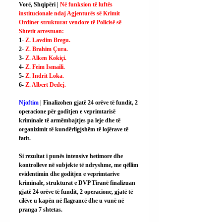
Vorë, Shqipëri | 
Në funksion të luftës 
institucionale ndaj Agjenturës së Krimit 
Ordiner strukturat vendore të Policisë së 
Shtetit arrestuan:
1- 
Z. Lavdim Bregu.
2- 
Z. Brahim Çura.
3- 
Z. Alken Kokiçi.
4- 
Z. Feim Ismaili.
5- 
Z. Indrit Loka.
6- 
Z. Albert Dedej.
Njoftim
 | Finalizohen 
gjatë 24 orëve të fundit, 2 
operacione për goditjen e veprimtarisë 
kriminale të armëmbajtjes pa leje dhe të 
organizimit të kundërligjshëm të lojërave të 
fatit.
Si
 rezultat i punës intensive hetimore dhe 
kontrolleve në subjekte të ndryshme, me qëllim 
evidentimin dhe goditjen e veprimtarive 
kriminale, strukturat e DVP Tiranë finalizuan 
gjatë 24 orëve të fundit, 2 operacione, gjatë të 
cilëve u kapën në flagrancë dhe u vunë në 
pranga 7 shtetas.