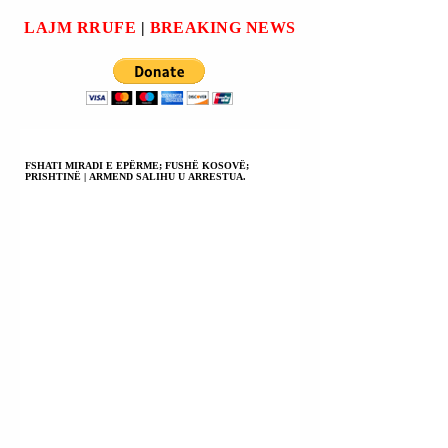
ARMË ZJARRI DHE
KANADAJA.
LAJM RRUFE
|
BREAKING NEWS
ME SENDE TË
FORTA); POLICIA E
SHTETIT PO
KËRKON DORASIT.
FSHATI MIRADI E EPËRME; FUSHË KOSOVË;
PRISHTINË | ARMEND SALIHU U ARRESTUA.