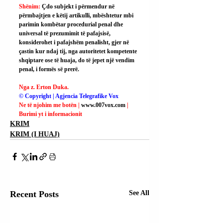
Shënim: 
Çdo subjekt i përmendur në 
përmbajtjen e këtij artikulli, mbështetur mbi 
parimin kombëtar procedurial penal dhe 
universal të prezumimit të pafajsisë, 
konsiderohet i pafajshëm penalisht, gjer në 
çastin kur ndaj tij, nga autoritetet kompetente 
shqiptare ose të huaja, do të jepet një vendim 
penal, i formës së prerë.
Nga z. Erton Duka.
© Copyright | Agjencia Telegrafike Vox
Ne të njohim me botën | 
www.007vox.com
| 
Burimi yt i informacionit
KRIM
KRIM (I HUAJ)
Recent Posts
See All