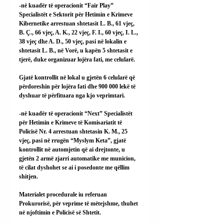
-në kuadër të operacionit “Fair Play” 
Specialistët e Sektorit për Hetimin e Krimeve 
Kibernetike arrestuan shtetasit L. B., 61 vjeç, 
B. Ç., 66 vjeç, A. K., 22 vjeç, F. I., 60 vjeç, I. L., 
38 vjeç dhe A. D., 50 vjeç, pasi në lokalin e 
shtetasit L. B., në Vorë, u kapën 5 shtetasit e 
tjerë, duke organizuar lojëra fati, me celularë.
Gjatë kontrollit në lokal u gjetën 6 celularë që 
përdoreshin për lojëra fati dhe 900 000 lekë të 
dyshuar të përfituara nga kjo veprimtari.
-në kuadër të operacionit “Next” Specialistët 
për Hetimin e Krimeve të Komisariatit të 
Policisë Nr. 4 arrestuan shtetasin K. M., 25 
vjeç, pasi në rrugën “Myslym Keta”, gjatë 
kontrollit në automjetin që ai drejtonte, u 
gjetën 2 armë zjarri automatike me municion, 
të cilat dyshohet se ai i posedonte me qëllim 
shitjen.
Materialet procedurale iu referuan 
Prokurorisë, për veprime të mëtejshme, thuhet 
në njoftimin e Policisë së Shtetit.