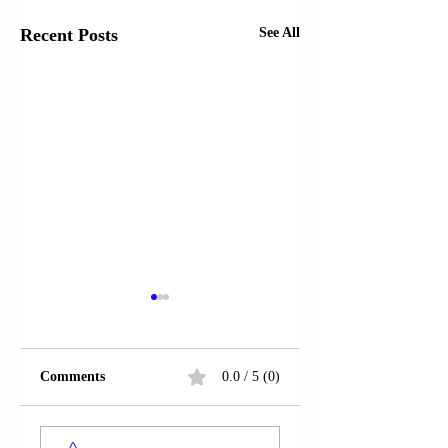
Recent Posts
See All
Comments
0.0 / 5 (0)
ARMATURA E
ARMATURA