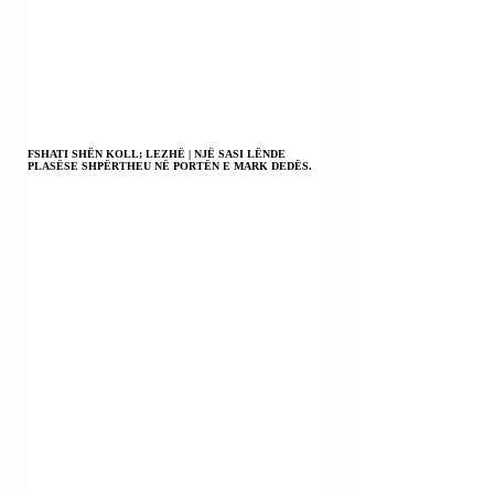
FSHATI SHËN KOLL; LEZHË | NJË SASI LËNDE
PLASËSE SHPËRTHEU NË PORTËN E MARK DEDËS.