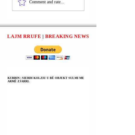
MAKSIMILIANIT
FUSHORE E
Comment and rate...
TË DYTË,
MAKSIMILIANIT 
PERANDORIT TË
VITI 1480.
SHENJTË ROMAK |
VITI 1555.
LAJM RRUFE
|
BREAKING NEWS
KURBIN | SIERDI KOLZIU U BË OBJEKT SULMI ME
ARMË ZJARRI.