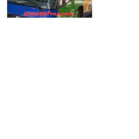
TIRANË | NË LINJAT E TRANSPORTIT PUBLIK
“QENDËR E TIRANËS - KASHAR” DHE “ASTIR” HYN I
GJALLË E DEL I VDEKUR.
FSHATI DARDHISHT (BELLOPOJË) BESIANË
(PODUJEVË) | FATON MATAROVA U PROCEDUA
PENALISHT.