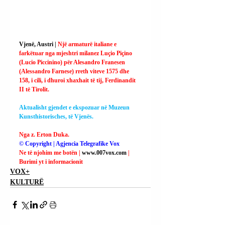
Vjenë, Austri | 
Një armaturë italiane e 
farkëtuar nga mjeshtri milanez Luçio Piçino 
(Lucio Piccinino) për Alesandro Franesen 
(Alessandro Farnese) rreth viteve 1575 dhe 
158, i cili, i dhuroi xhaxhait të tij, Ferdinandit 
II të Tirolit.
Aktualisht gjendet e ekspozuar në Muzeun 
Kunsthistorisches, të Vjenës.
Nga z. Erton Duka.
© Copyright | Agjencia Telegrafike Vox
Ne të njohim me botën | 
www.007vox.com
| 
Burimi yt i informacionit
VOX+
KULTURË