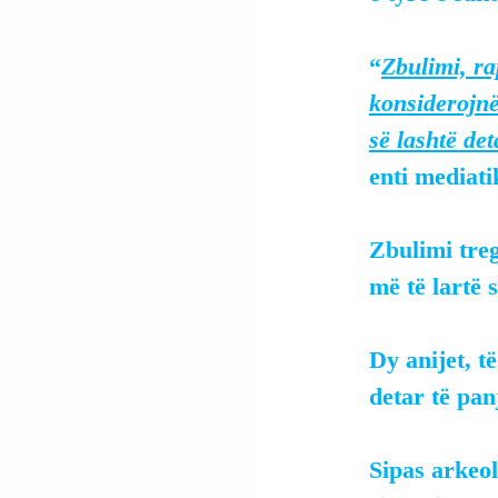
“
Zbulimi, ra
konsiderojnë
së lashtë de
enti mediati
Zbulimi tre
më të lartë 
Dy anijet, t
detar të pa
Sipas arkeol