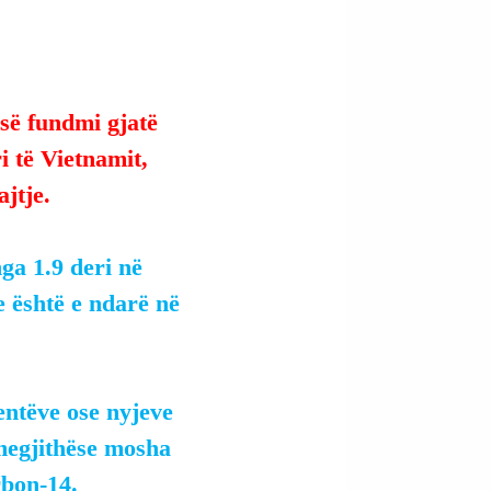
 së fundmi gjatë 
 të Vietnamit, 
jtje.
ga 1.9 deri në 
e është e ndarë në 
ntëve ose nyjeve 
megjithëse mosha 
rbon-14.