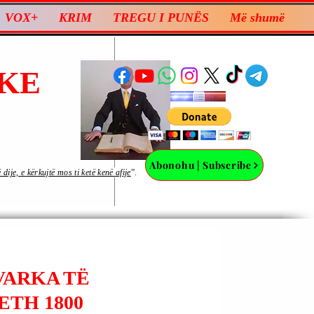
VOX+
KRIM
TREGU I PUNËS
Më shumë
KE
Abonohu | Subscribe
ije, e kërkujtë mos ti ketë kenë afije
”.
VARKA TË
ETH 1800