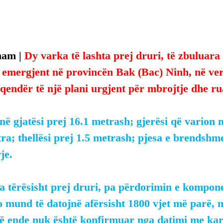
nam | 
Dy varka të lashta prej druri, të zbuluara
emergjent në provincën Bak (Bac) Ninh, në veri
 qendër të një plani urgjent për mbrojtje dhe rua
në gjatësi prej 16.1 metrash; gjerësi që varion n
ra; thellësi prej 1.5 metrash; pjesa e brendshm
je.
a tërësisht prej druri, pa përdorimin e kompone
o mund të datojnë afërsisht 1800 vjet më parë, 
ktë ende nuk është konfirmuar nga datimi me ka