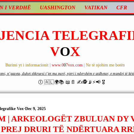
N I VERDHË
UASHINGTON
VATIKAN
CFR
JENCIA TELEGRAFI
V
O
X
Burimi yt i informacionit |
www.0
0
7vox.com
| Ne të njohim me botën
ni, n’gazeta, duhet shkruesi t’jet ma parë, njeri i ndershëm e atdhetar, e mandej të këtë d
🕕 🇦🇱🌍📚 📖📄 ✍🕵️📡⚡️📢 🎖
legrafike Vox
Dec 9, 2025
M | ARKEOLOGËT ZBULUAN DY 
 PREJ DRURI TË NDËRTUARA RR