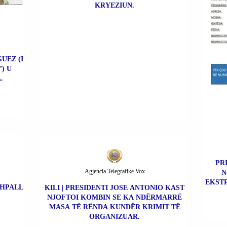
KRYEZIUN.
UEZ (I
) U
.
PR
Agjencia Telegrafike Vox
N
EKSTR
SHPALL
KILI | PRESIDENTI JOSE ANTONIO KAST
NJOFTOI KOMBIN SE KA NDËRMARRË
MASA TË RËNDA KUNDËR KRIMIT TË
ORGANIZUAR.