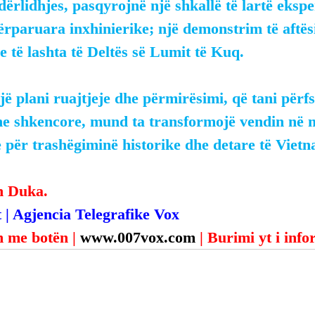
ndërlidhjes, pasqyrojnë një shkallë të lartë ekspe
përparuara inxhinierike; një demonstrim të aftës
 të lashta të Deltës së Lumit të Kuq.
një plani ruajtjeje dhe përmirësimi, që tani përfs
he shkencore, mund ta transformojë vendin në n
për trashëgiminë historike dhe detare të Vietn
n Duka.
 | Agjencia Telegrafike Vox
 me botën | 
www.007vox.com
| Burimi yt i inf