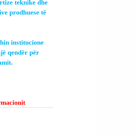
rtize teknike dhe 
ive prodhuese të 
hin institucione 
jë qendër për 
amit.
ormacionit