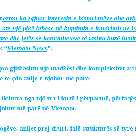
porton ka zgjuar interesin e historianëve dhe arke
 atë një pikë kthese në kuptimin e lundrimit në l
tare dhe jetës së komuniteteve të lashta buzë lumit
k “
Vietnam News
”.
gon gjithashtu një madhësi dhe kompleksitet ar
se te çdo anije e njohur më parë.
ë lidhura nga një tra i fortë i përparmë, përfaqë
njohur më parë në Vietnam.
ogëve, anijet prej druri, falë strukturës së tyre