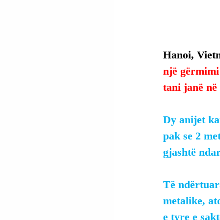
Hanoi, Viet
një gërmimi 
tani janë në
Dy anijet ka
pak se 2 met
gjashtë ndar
Të ndërtuar
metalike, at
e tyre e sa