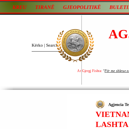
KREU
TIRANË
GJEOPOLITIKË
BULETI
AG
At Gjergj Fishta:
“
Për me shkrue zot
Agjencia Te
VIETNA
LASHTA