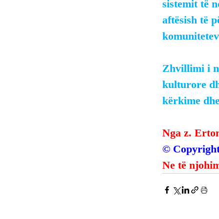
sistemit të 
aftësish të 
komuniteteve
Zhvillimi i 
kulturore d
kërkime dhe 
Nga z. Erto
© Copyright
Ne të njohim