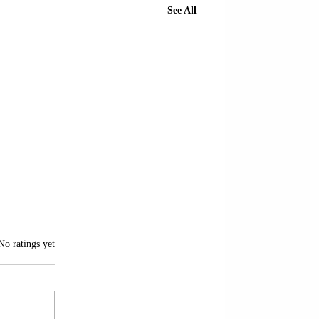
See All
of 5 stars.
No ratings yet