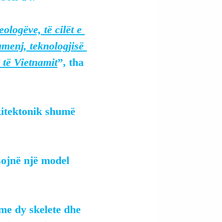
ologëve, të cilët e 
umenj, teknologjisë 
 të Vietnamit
”, tha 
kitektonik shumë 
sojnë një model 
 me dy skelete dhe 