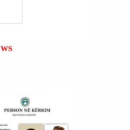
VIETNAM | 9 TË VDEKUR
DHE MIJËRA TË
EVAKUUAR PËR SHKAK
TË MOTIT TË KEQ.
EWS