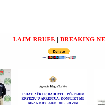
 90
VIETNAM | 52 TË VDEKUR
VE
NGA PËRMBYTJET; MBI
2
100 MILIONË $ DËME.
RVE.
LAJM RRUFE
|
BREAKING N
Agjencia Telegrafike Vox
FSHATI XËRXE; RAHOVEC | PËRPARIM
KRYEZIU U ARRESTUA; KONFLIKT ME
BINAK KRYEZIUN DHE LULZIM