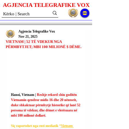
AGJENCIA TELEGRAFIKE V
O
X
Agjencia Telegrafike Vox
Nov 21, 2025
VIETNAM | 52 TË VDEKUR NGA
PËRMBYTJET; MBI 100 MILIONË $ DËME.
Hanoi, Vietnam | 
Reshje rekord shiu goditën 
Vietnamin qendror midis 16 dhe 20 nëntorit, 
duke shkaktuar përmbytje historike që lanë 52 
persona të vdekur, dhe dëmet e vlerësuara në 
mbi 100 milionë dollarë.
Siç raportohet nga enti mediatik “
Vietnam 