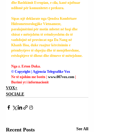
dhe Bashkimit Evropian, e cila, kanë njoftuar 
ndihmë për komunitetet e prekura.
Sipas një deklarate nga Qendra Kombëtare 
Hidrometeorologjike Vietnameze, 
paralajmërimi për motin mbetet në fuqi dhe 
shirat e mëtejshëm të rrëmbyeshëm do të 
vazhdojnë në provincat nga Da Nang në 
Khanh Hoa, duke ruajtur kërcënimin e 
përmbytjeve të shpejta dhe të menjëhershme, 
rrëshqitjeve të dheut dhe dëmeve të mëtejshme.
Nga z. Erton Duka.
© Copyright | Agjencia Telegrafike Vox
Ne të njohim me botën | 
www.007vox.com
| 
Burimi yt i informacionit
VOX+
SOCIALE
Recent Posts
See All