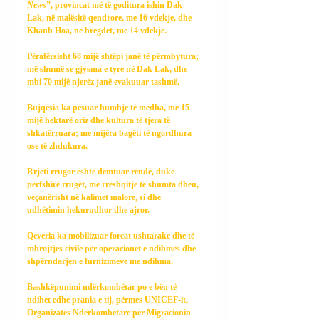
News
”, provincat më të goditura ishin Dak 
Lak, në malësitë qendrore, me 16 vdekje, dhe 
Khanh Hoa, në bregdet, me 14 vdekje.
Përafërsisht 68 mijë shtëpi janë të përmbytura; 
më shumë se gjysma e tyre në Dak Lak, dhe 
mbi 70 mijë njerëz janë evakuuar tashmë.
Bujqësia ka pësuar humbje të mëdha, me 15 
mijë hektarë oriz dhe kultura të tjera të 
shkatërruara; me mijëra bagëti të ngordhura 
ose të zhdukura.
Rrjeti rrugor është dëmtuar rëndë, duke 
përfshirë rrugët, me rrëshqitje të shumta dheu, 
veçanërisht në kalimet malore, si dhe 
udhëtimin hekurudhor dhe ajror.
Qeveria ka mobilizuar forcat ushtarake dhe të 
mbrojtjes civile për operacionet e ndihmës dhe 
shpërndarjen e furnizimeve me ndihma.
Bashkëpunimi ndërkombëtar po e bën të 
ndihet edhe prania e tij, përmes UNICEF-it, 
Organizatës Ndërkombëtare për Migracionin 