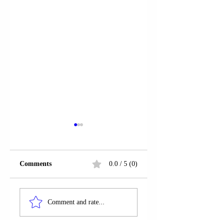
Comments
0.0 / 5 (0)
VIETNAM | 9 TË
VIETNAM |
VDEKUR DHE
TAJFUNI
Comment and rate...
MIJËRA TË
KALMAEGI