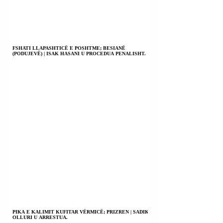
FSHATI LLAPASHTICË E POSHTME; BESIANË
(PODUJEVË) | ISAK HASANI U PROCEDUA PENALISHT.
PIKA E KALIMIT KUFITAR VËRMICË; PRIZREN | SADIK
OLLURI U ARRESTUA.