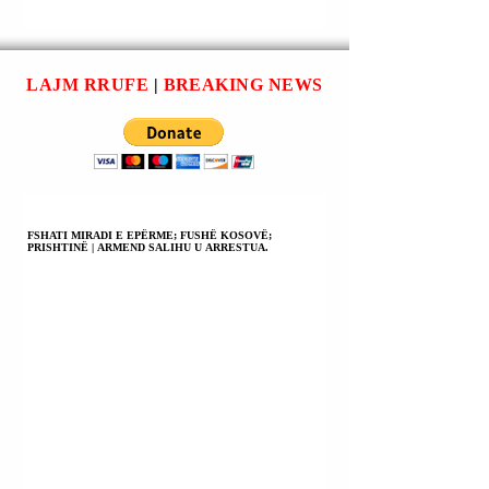
EVAKUUAR PËR
SHKAKTOI 5 TË
SHKAK TË MOTIT
VDEKUR DHE 7 T
TË KEQ.
PLAGOSUR; 57
SHTËPI U
LAJM RRUFE
|
BREAKING NEWS
SHEMBËN; 3000 
TJERAVE IU
SHQYEN OSE IU
DËMTUAN ÇATIT
11 ANIJE U
FUNDOSËN.
FSHATI MIRADI E EPËRME; FUSHË KOSOVË;
PRISHTINË | ARMEND SALIHU U ARRESTUA.