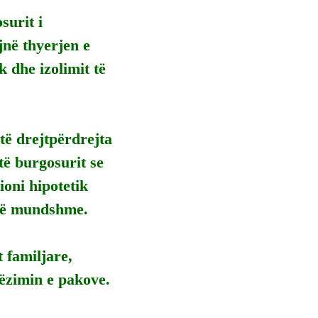
urit i 
në thyerjen e 
 dhe izolimit të 
ë drejtpërdrejta 
të burgosurit se 
ioni hipotetik 
 të mundshme.
 familjare, 
ëzimin e pakove.