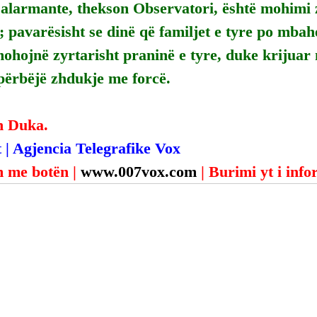
alarmante, thekson Observatori, është mohimi z
; pavarësisht se dinë që familjet e tyre po mbah
mohojnë zyrtarisht praninë e tyre, duke krijuar n
përbëjë zhdukje me forcë.
n Duka.
 | Agjencia Telegrafike Vox
 me botën | 
www.007vox.com
| Burimi yt i inf