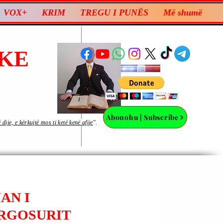
VOX+
KRIM
TREGU I PUNËS
Më shumë
KE
Abonohu | Subscribe
ije, e kërkujtë mos ti ketë kenë afije
”.
AN I
URGOSURIT