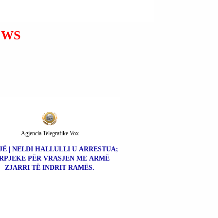
DIKTATORIT ÇAVISTO-
KOMUNIST NIKOLAS
(NICOLÁS) MADURO NË
EWS
RAST TË NJË
TRANZICIONI TË
NEGOCIUAR PUSHTETI.
Agjencia Telegrafike Vox
JË | NELDI HALLULLI U ARRESTUA;
RPJEKE PËR VRASJEN ME ARMË
ZJARRI TË INDRIT RAMËS.