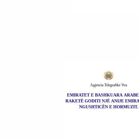
DETARE AMERIKAN
NDIKON NË TREGJE
NDËRKOMBËTARE;
ENERGJIA NUK MUN
BËHET ARMË LUFTE
PËRNDRYSHE RREZI
KONFLIKT GLOBAL.
Agjencia Telegrafike Vox
EMIRATET E BASHKUARA ARABE 
RAKETË GODITI NJË ANIJE EMIR
NGUSHTICËN E HORMUZIT.