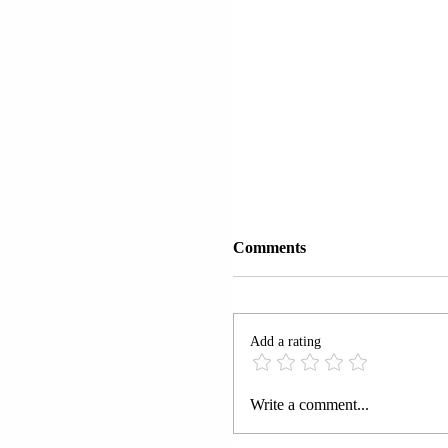
Comments
Add a rating
DIKTATORI ÇAVISTO
Write a comment...
KOMUNIST NIKOLAS
MADURO: BLLOKAD