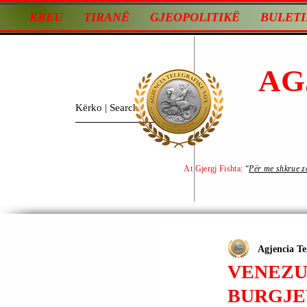
KREU
TIRANË
GJEOPOLITIKË
BULETI
AG
At Gjergj Fishta:
“
Për me shkrue zot
Agjencia Te
VENEZU
BURGJE