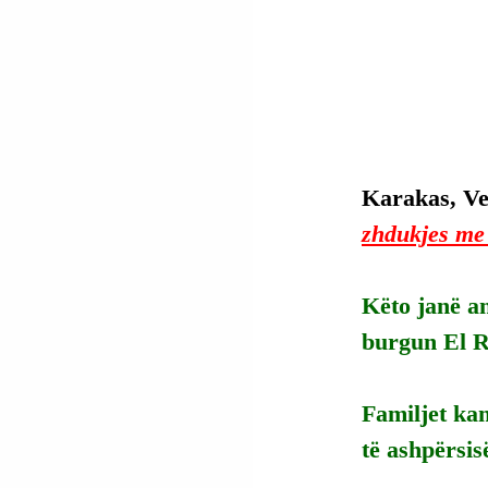
Karakas, Ve
zhdukjes me
Këto janë an
burgun El R
Familjet ka
të ashpërsis