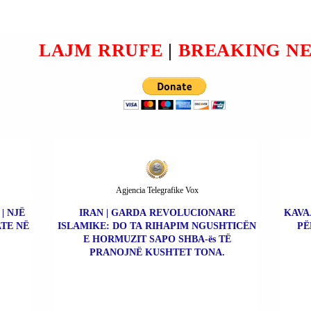
E
ës DUAN TË NA VJEDHIN
T
NAFTËN.
LAJM RRUFE
|
BREAKING N
D TË
KON
Agjencia Telegrafike Vox
| NJË
IRAN | GARDA REVOLUCIONARE
KAVA
ATE NË
ISLAMIKE: DO TA RIHAPIM NGUSHTICËN
PË
E HORMUZIT SAPO SHBA-ës TË
PRANOJNË KUSHTET TONA.