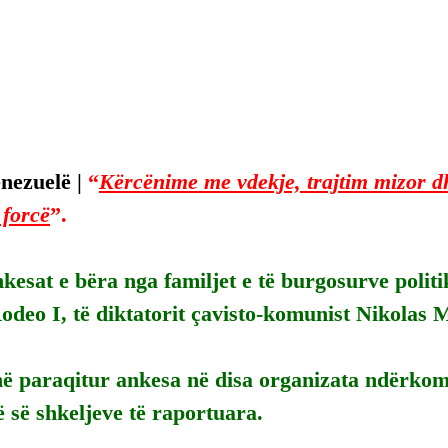
nezuelë | 
“
Kërcënime me vdekje, trajtim mizor dh
 forcë
”.
kesat e bëra nga familjet e të burgosurve polit
odeo I, të diktatorit çavisto-komunist Nikolas 
në paraqitur ankesa në disa organizata ndërkom
ë së shkeljeve të raportuara.