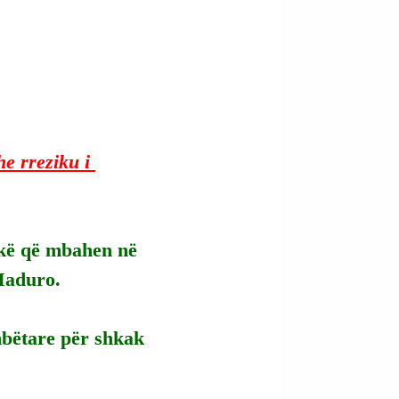
e rreziku i 
ikë që mbahen në 
Maduro.
bëtare për shkak 