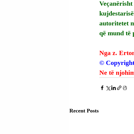
Veçanërisht 
kujdestarisë
autoritetet 
që mund të 
Nga z. Erto
© Copyright
Ne të njohim
Recent Posts