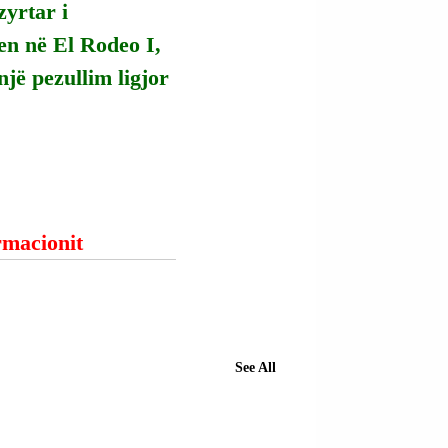
yrtar i 
en në El Rodeo I, 
jë pezullim ligjor 
ormacionit
See All