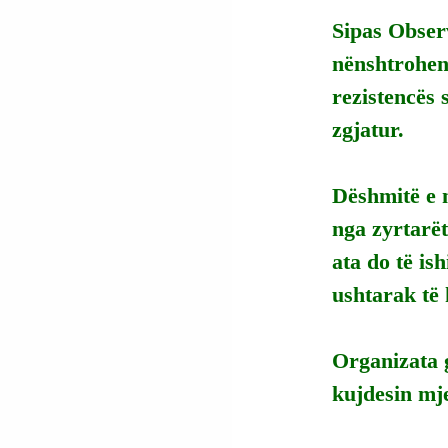
Sipas Observ
nënshtrohen
rezistencës 
zgjatur.
Dëshmitë e 
nga zyrtarët
ata do të ish
ushtarak të
Organizata g
kujdesin mj