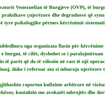
atorit Venezuelian të Burgjeve (OVP), të burgos
 praktikave çnjerëzore dhe degraduese që synoj
së tyre psikologjike përmes kërcënimit sistematik
mbledhura nga organizata flasin për kërcënime t
 e burgut, të cilët, dyshohet se i paralajmëruan 
in të parët që do të vdisnin në rast të një operac
 huaj, duke i referuar ata si mburoja njerëzore
jithashtu raporton kufizime arbitrare në vizitat
ekësor, kontaktin me avokatët mbrojtës dhe dor