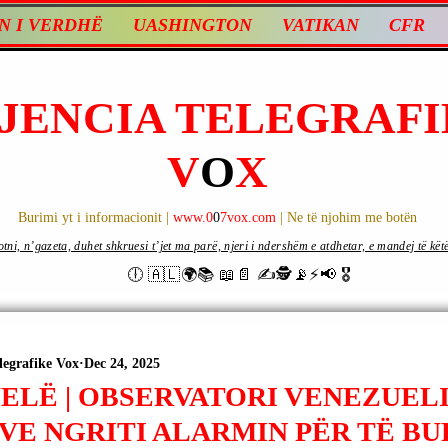
N I VERDHË
UASHINGTON
VATIKAN
CFR
JENCIA TELEGRAFI
V
O
X
Burimi yt i informacionit |
www.0
0
7vox.com
| Ne të njohim me botën
ni, n’gazeta, duhet shkruesi t’jet ma parë, njeri i ndershëm e atdhetar, e mandej të këtë d
🕕 🇦🇱🌍📚 📖📄 ✍🕵️📡⚡️📢 🎖
legrafike Vox
Dec 24, 2025
ELË | OBSERVATORI VENEZUELI
VE NGRITI ALARMIN PËR TË B