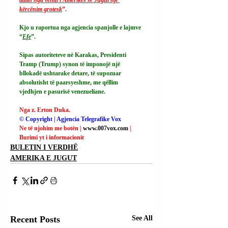
kërcënim grotesk
”.
Kjo u raportua nga agjencia spanjolle e lajmve 
“
Efe
”.
Sipas autoriteteve në Karakas, Presidenti 
Tramp (Trump) synon të imponojë një 
bllokadë ushtarake detare, të supozuar 
absolutisht të paarsyeshme, me qëllim 
vjedhjen e pasurisë venezueliane.
Nga z. Erton Duka.
© Copyright | Agjencia Telegrafike Vox
Ne të njohim me botën | 
www.007vox.com
| 
Burimi yt i informacionit
BULETIN I VERDHË
AMERIKA E JUGUT
Recent Posts
See All