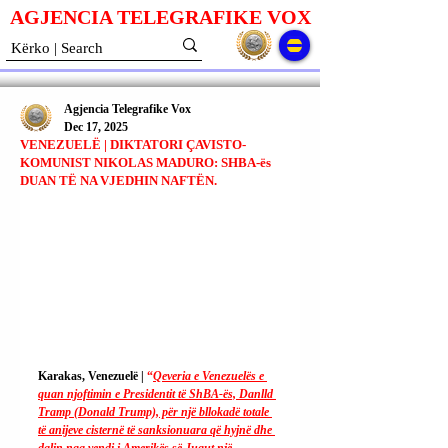
AGJENCIA TELEGRAFIKE V
O
X
Agjencia Telegrafike Vox
Dec 17, 2025
VENEZUELË | DIKTATORI ÇAVISTO-
KOMUNIST NIKOLAS MADURO: SHBA-ës
DUAN TË NA VJEDHIN NAFTËN.
Karakas, Venezuelë | 
“
Qeveria e Venezuelës e 
quan njoftimin e Presidentit të ShBA-ës, Danlld 
Tramp (Donald Trump), për një bllokadë totale 
të anijeve cisternë të sanksionuara që hyjnë dhe 
dalin nga vendi i Amerikës së Jugut një 