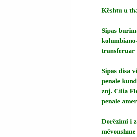
Kështu u tha
Sipas burime
kolumbiano-
transferuar
Sipas disa v
penale kundë
znj. Cilia F
penale amer
Dorëzimi i z
mëvonshme m