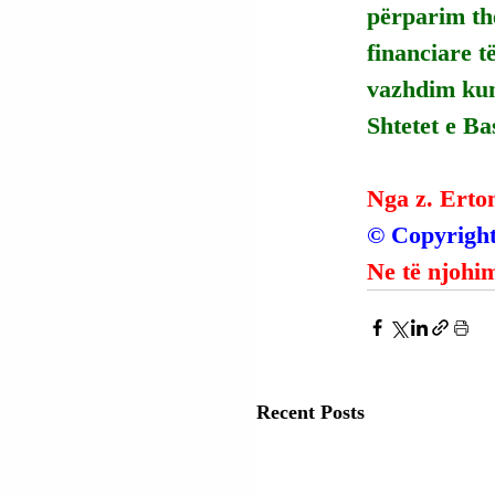
përparim th
financiare t
vazhdim kund
Shtetet e B
Nga z. Erto
© Copyright
Ne të njohim
Recent Posts