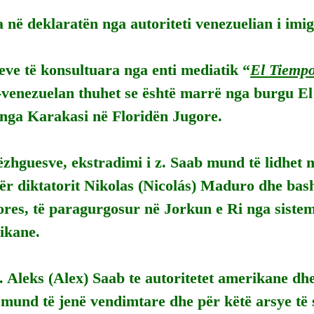
 në deklaratën nga autoriteti venezuelian i imig
ve të konsultuara nga enti mediatik “
El Tiemp
venezuelan thuhet se është marrë nga burgu El 
 nga Karakasi në Floridën Jugore.
ëzhguesve, ekstradimi i z. Saab mund të lidhet
r diktatorit Nikolas (Nicolás) Maduro dhe bashk
lores, të paragurgosur në Jorkun e Ri nga sistemi
ikane.
. Aleks (Alex) Saab te autoritetet amerikane dhe
und të jenë vendimtare dhe për këtë arsye të 