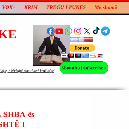
VOX+
KRIM
TREGU I PUNËS
Më shumë
KE
Abonohu | Subscribe
ije, e kërkujtë mos ti ketë kenë afije
”.
 SHBA-ës
SHTË I