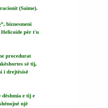
racionit (Saime).
o
”, biznesmeni 
Helicoide për t'u 
 me procedurat 
ëshortes së tij, 
 i drejtësisë 
 dëshmia e tij e 
shënojnë një 