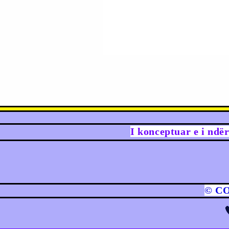
I konceptuar e i ndë
© C