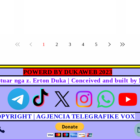
1
2
3
4
5
POWERD BY DUKAWEB 2023
rtuar nga z. Erton Duka | Conceived and built b
OPYRIGHT | AGJENCIA TELEGRAFIKE VOX