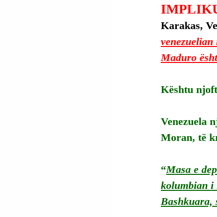
IMPLIK
Karakas, Ve
venezuelian 
Maduro ësht
Kështu njoft
Venezuela nj
Moran, të k
“
Masa e depo
kolumbian i 
Bashkuara, s