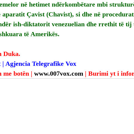
emelor në hetimet ndërkombëtare mbi strukturë
ë aparatit Çavist (Chavist), si dhe në procedurat
ër ish-diktatorit venezuelian dhe rrethit të tij 
ashkuara të Amerikës.
n Duka.
 | Agjencia Telegrafike Vox
 me botën | 
www.007vox.com
| Burimi yt i inf