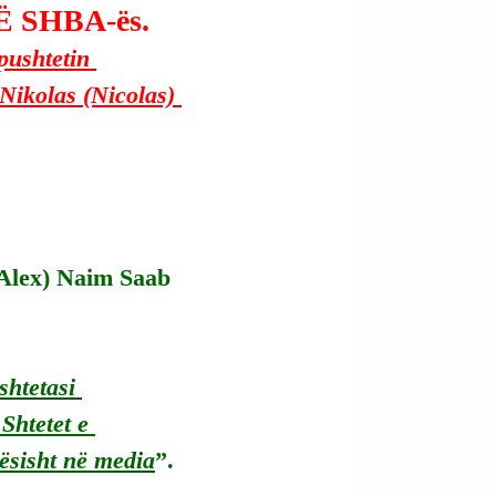
 SHBA-ës.
pushtetin 
Nikolas (Nicolas) 
(Alex) Naim Saab 
htetasi 
Shtetet e 
rësisht në media
”.