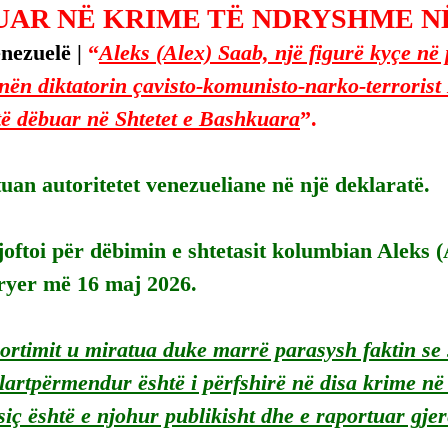
UAR NË KRIME TË NDRYSHME NË
nezuelë | 
“
Aleks (Alex) Saab, një figurë kyçe në 
nën diktatorin çavisto-komunisto-narko-terrorist 
ë dëbuar në Shtetet e Bashkuara
”.
uan autoritetet venezueliane në një deklaratë.
oftoi për dëbimin e shtetasit kolumbian Aleks 
ryer më 16 maj 2026.
rtimit u miratua duke marrë parasysh faktin se s
lartpërmendur është i përfshirë në disa krime në 
iç është e njohur publikisht dhe e raportuar gje