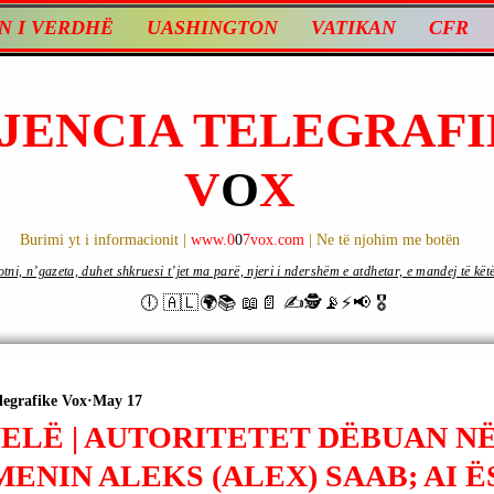
N I VERDHË
UASHINGTON
VATIKAN
CFR
JENCIA TELEGRAFI
V
O
X
Burimi yt i informacionit |
www.0
0
7vox.com
| Ne të njohim me botën
ni, n’gazeta, duhet shkruesi t’jet ma parë, njeri i ndershëm e atdhetar, e mandej të këtë d
🕕 🇦🇱🌍📚 📖📄 ✍🕵️📡⚡️📢 🎖
legrafike Vox
May 17
ELË | AUTORITETET DËBUAN NË
ENIN ALEKS (ALEX) SAAB; AI Ë