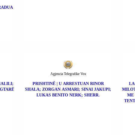
TRADUA
Agjencia Telegrafike Vox
ALILI;
PRISHTINË | U ARRESTUAN RINOR
LA
EGTARË
SHALA; ZORGAN ASMARI; SINAI JAKUPI;
MILOT
LUKAS BENITO NERK; SHERR.
ME 
TENT