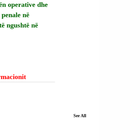
n operative dhe 
 penale në 
të ngushtë në 
ormacionit
See All