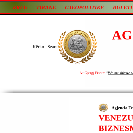
KREU
TIRANË
GJEOPOLITIKË
BULETI
AG
At Gjergj Fishta:
“
Për me shkrue zot
Agjencia Te
VENEZU
BIZNESM