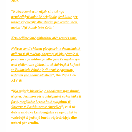
2026.
“
Ndërsa keni ecur nëpër shumë nga 
trembëdhjetë kolonitë origjinale, jeni lutur për 
unitet, ripërtëritje dhe shërim për vendin, nën 
moton ‘Një Komb Nën Zotin’.
Këto qëllime janë gjithashtu afër zemrës sime.
Ndërsa vendi shënon përvjetorin e themelimit të 
atdheut të tij tokësor, shpresoj që kjo përvojë si 
pelegrinë t’ju ​​ndihmojë edhe juve t’i ngulni sytë 
te ai qiellor, dhe gjithashtu të shërbejë si kujtesë 
se Eukaristia është një dhuratë e paçmuar, 
ushqimi ynë i domosdoshëm
”, tha Papa Leo 
XIV-të.
“
Kjo ngjarje historike, e shoqëruar nga shumë 
të tjera, dëshmon për trashëgiminë eukaristike të 
fortë, megjithëse kryesisht të panjohur, të 
Shteteve të Bashkuara të Amerikës
”, vuri në 
dukje ai, duke këmbëngulur se ajo duhet të 
vazhdojë të jetë një burim ripërtëritjeje dhe 
uniteti për vendin.