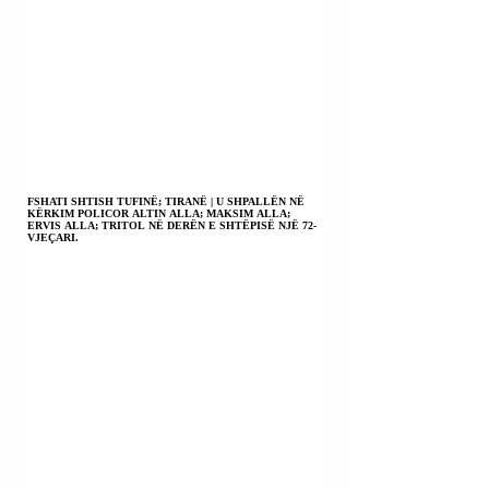
FSHATI SHTISH TUFINË; TIRANË | U SHPALLËN NË
KËRKIM POLICOR ALTIN ALLA; MAKSIM ALLA;
ERVIS ALLA; TRITOL NË DERËN E SHTËPISË NJË 72-
VJEÇARI.