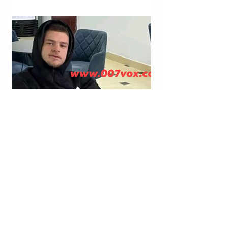
LAGJJA “NR. 14”; RRUGA “VIKTOR EFTIMIU”; KORÇË |
KRISTJAN STERJO U SHPALL NË KËRKIM POLICOR;
VRASJA ME ARMË ZJARRI E JOHAN ZUKOS.