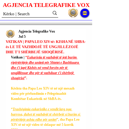
AGJENCIA TELEGRAFIKE V
O
X
Agjencia Telegrafike Vox
Jul 5
VATIKAN | PAPA LEO XIV-të: KISHA NË SHBA-
ës LE TË VAZHDOJË TË UNGJILLËZOJË
DHE T'I SHËRBEJË SHOQËRISË.
Vatikan | 
“
Eukaristia të vazhdojë të jetë burim 
ripërtëritjeje dhe uniteti për Shtetet e Bashkuara 
dhe t’i japë Kishës në vend forcën për të 
ungjillëzuar dhe për të vazhduar t’i shërbejë 
shoqërisë
”.
Kështu tha Papa Leo XIV-të në një mesazh 
video për përfundimin e Pelegrinazhit 
Kombëtar Eukaristik në ShBA-ës.
“
Trashëgimia eukaristike e vendit larg nga 
harresa, duhet të vazhdojë të shërbejë si burim si 
përtëritjeje ashtu edhe për unitet
”, tha Papa Leo 
XIV-të në një video të shfaqur më 5 korrik 