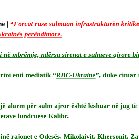
ë | 
“
Forcat ruse sulmuan infrastrukturën kritike
Ukrainës perëndimore.
 në mbrëmje, ndërsa sirenat e sulmeve ajrore bi
toi enti mediatik “
RBC-Ukraine
”, duke cituar 
ë alarm për sulm ajror është lëshuar në jug të
etave lundruese Kalibr.
jnë rajonet e Odesës, Mikolaivit, Khersonit, Za