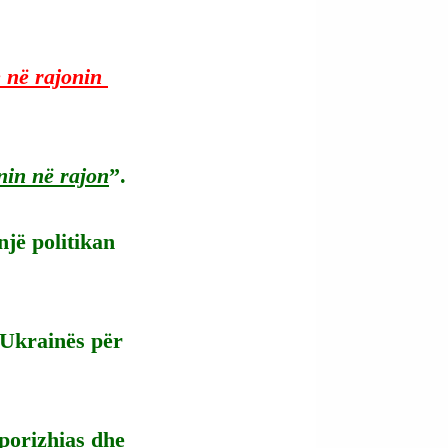
 në rajonin 
nin në rajon
”.
një politikan 
 Ukrainës për 
porizhias dhe 