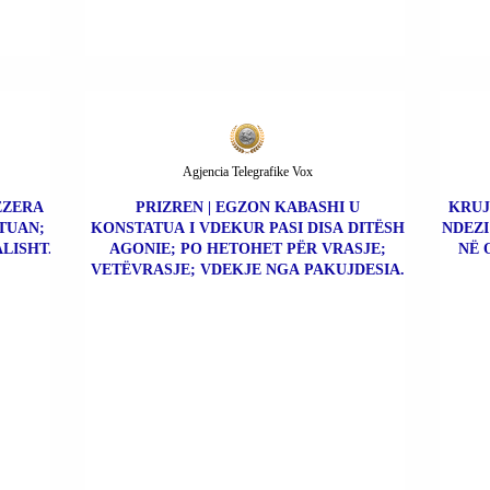
Agjencia Telegrafike Vox
BEZERA
PRIZREN | EGZON KABASHI U
KRUJ
TUAN;
KONSTATUA I VDEKUR PASI DISA DITËSH
NDEZI
LISHT.
AGONIE; PO HETOHET PËR VRASJE;
NË 
VETËVRASJE; VDEKJE NGA PAKUJDESIA.