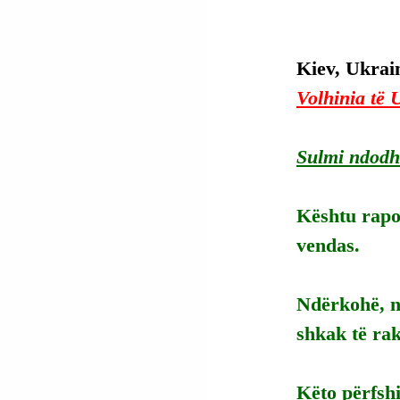
Kiev, Ukrain
Volhinia të 
Sulmi ndodhi
Kështu rapor
vendas.
Ndërkohë, nj
shkak të rak
Këto përfshi