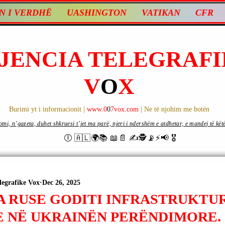
N I VERDHË
UASHINGTON
VATIKAN
CFR
JENCIA TELEGRAFI
V
O
X
Burimi yt i informacionit |
www.0
0
7vox.com
| Ne të njohim me botën
ni, n’gazeta, duhet shkruesi t’jet ma parë, njeri i ndershëm e atdhetar, e mandej të këtë d
🕕 🇦🇱🌍📚 📖📄 ✍🕵️📡⚡️📢 🎖
legrafike Vox
Dec 26, 2025
A RUSE GODITI INFRASTRUKTU
E NË UKRAINËN PERËNDIMORE.