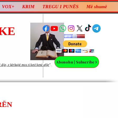
VOX+
KRIM
TREGU I PUNËS
Më shumë
KE
Abonohu | Subscribe
ije, e kërkujtë mos ti ketë kenë afije
”.
RËN