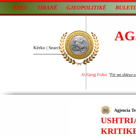
KREU
TIRANË
GJEOPOLITIKË
BULETI
AG
At Gjergj Fishta:
“
Për me shkrue zot
Agjencia Te
USHTRI
KRITIK