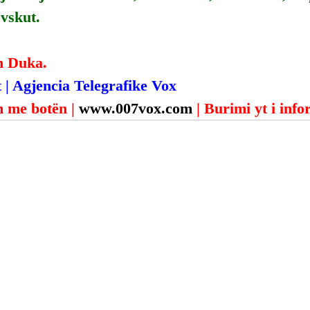
vskut.
n Duka.
 | Agjencia Telegrafike Vox
 me botën | 
www.007vox.com
| Burimi yt i inf