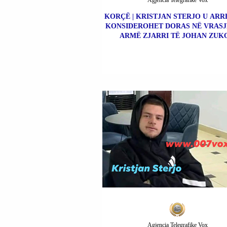
Agjencia Telegrafike Vox
KORÇË | KRISTJAN STERJO U ARR
KONSIDEROHET DORAS NË VRASJ
ARMË ZJARRI TË JOHAN ZUKO
Agjencia Telegrafike Vox