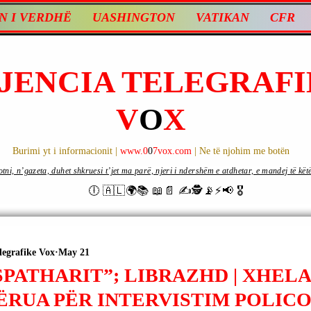
N I VERDHË
UASHINGTON
VATIKAN
CFR
JENCIA TELEGRAFI
V
O
X
Burimi yt i informacionit |
www.0
0
7vox.com
| Ne të njohim me botën
ni, n’gazeta, duhet shkruesi t’jet ma parë, njeri i ndershëm e atdhetar, e mandej të këtë d
🕕 🇦🇱🌍📚 📖📄 ✍🕵️📡⚡️📢 🎖
legrafike Vox
May 21
SPATHARIT”; LIBRAZHD | XHEL
ËRUA PËR INTERVISTIM POLICO