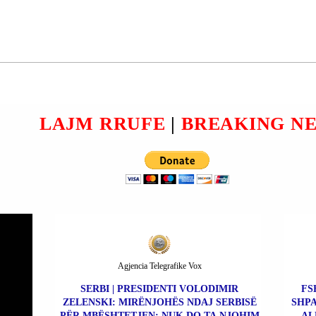
LIBRAZHD | LEONARD
DUKA U KONSTATUA I
VDEKUR NË NJË AUTO-
 I
OFIÇINË.
T + 4
LAJM RRUFE
|
BREAKING N
ËVE
TJA E
Agjencia Telegrafike Vox
SERBI | PRESIDENTI VOLODIMIR
FS
ZELENSKI: MIRËNJOHËS NDAJ SERBISË
SHPA
PËR MBËSHTETJEN; NUK DO TA NJOHIM
AL