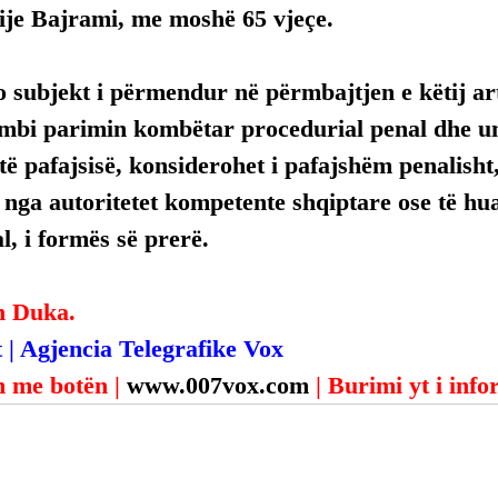
ije Bajrami, me moshë 65 vjeçe.
 subjekt i përmendur në përmbajtjen e këtij arti
mbi parimin kombëtar procedurial penal dhe uni
ë pafajsisë, konsiderohet i pafajshëm penalisht,
, nga autoritetet kompetente shqiptare ose të hua
, i formës së prerë.
n Duka.
 | Agjencia Telegrafike Vox
 me botën | 
www.007vox.com
| Burimi yt i inf