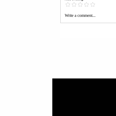
FSHATI PISHKASH;
Write a comment...
LIBRAZHD | VALMIR
POLISI U ARRESTUA;
GJYKATA E POSAÇME
KA SHQIPTUAR 9 VJE
MUAJ BURG PËR
“TRAFIKIMI I LËND
NARKOTIKE” +
“PRODHIMI DHE SHI
NARKOTIKËVE” TË
KRYERA NË GRUP.