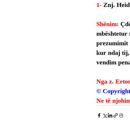
1- 
Znj. Heid
Shënim: 
Çdo
mbështetur 
prezumimit t
kur ndaj tij
vendim penal
Nga z. Erto
© Copyright
Ne të njohim