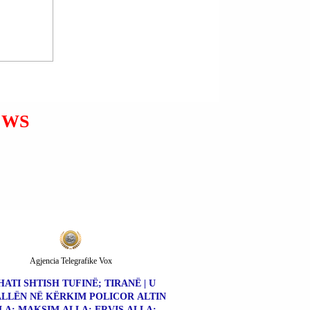
“KTHESA E MURRASHIT”;
LIBRAZHD | AKSIDENT
AUTOMOBILISTIK NË
AKSIN RRUGOR
KOMBËTAR “LIBRAZHD-
ELBASAN”.
EWS
Agjencia Telegrafike Vox
HATI SHTISH TUFINË; TIRANË | U
LLËN NË KËRKIM POLICOR ALTIN
LA; MAKSIM ALLA; ERVIS ALLA;