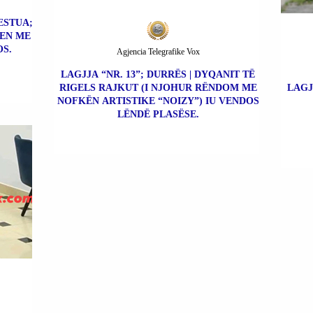
ESTUA;
EN ME
S.
Agjencia Telegrafike Vox
LAGJJA “NR. 13”; DURRËS | DYQANIT TË
RIGELS RAJKUT (I NJOHUR RËNDOM ME
LAGJ
NOFKËN ARTISTIKE “NOIZY”) IU VENDOS
LËNDË PLASËSE.