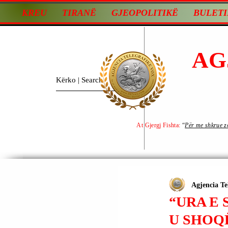
KREU
TIRANË
GJEOPOLITIKË
BULETI
AG
At Gjergj Fishta:
“
Për me shkrue zot
Agjencia Te
“URA E 
U SHOQ