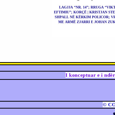
LAGJJA “NR. 14”; RRUGA “VIK
EFTIMIU”; KORÇË | KRISTJAN ST
SHPALL NË KËRKIM POLICOR; V
ME ARMË ZJARRI E JOHAN ZUK
I konceptuar e i ndë
© C