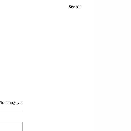
See All
of 5 stars.
No ratings yet