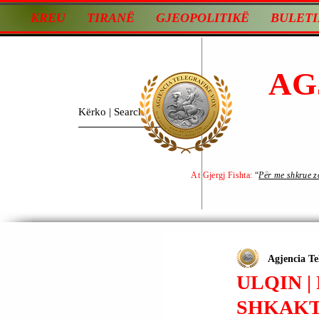
KREU
TIRANË
GJEOPOLITIKË
BULETI
AG
At Gjergj Fishta:
“
Për me shkrue zot
Agjencia Te
ULQIN |
SHKAKT