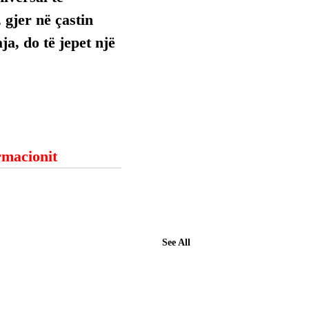
 gjer në çastin 
ja, do të jepet një 
ormacionit
See All