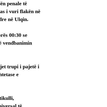
rën penale të 
as i vuri flakën në 
dre në Ulqin.
rës 00:30 se 
në vendbanimin 
t trupi i pajetë i 
htetase e 
kulli, 
versal të 