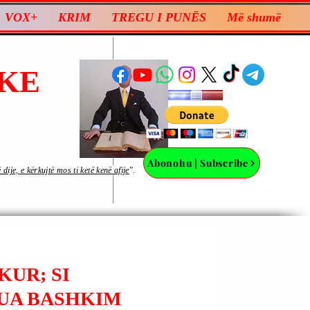
VOX+
KRIM
TREGU I PUNËS
Më shumë
KE
Abonohu | Subscribe
ije, e kërkujtë mos ti ketë kenë afije
”.
KUR; SI
TUA BASHKIM