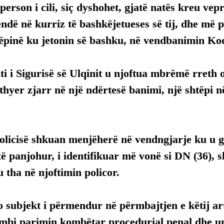
 person i cili, siç dyshohet, gjatë natës kreu vep
ëndë në kurriz të bashkëjetueses së tij, dhe më p
tëpinë ku jetonin së bashku, në vendbanimin Ko
 i Sigurisë së Ulqinit u njoftua mbrëmë rreth o
thyer zjarr në një ndërtesë banimi, një shtëpi 
olicisë shkuan menjëherë në vendngjarje ku u gje
të panjohur, i identifikuar më vonë si DN (36), s
u tha në njoftimin policor.
 subjekt i përmendur në përmbajtjen e këtij arti
mbi parimin kombëtar procedurial penal dhe uni