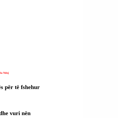
ila Ndoj
ës për të fshehur 
 dhe vuri nën 