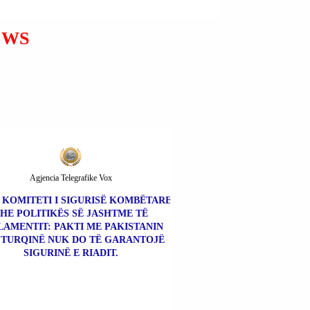
MUJECIT DHE GENTIANA
MUJECIT THA SE DO TË
EWS
DORËZOHET NË POLICINË
E SHTETIT.
Agjencia Telegrafike Vox
| KOMITETI I SIGURISË KOMBËTARE
HE POLITIKËS SË JASHTME TË
LAMENTIT: PAKTI ME PAKISTANIN
 TURQINË NUK DO TË GARANTOJË
SIGURINË E RIADIT.