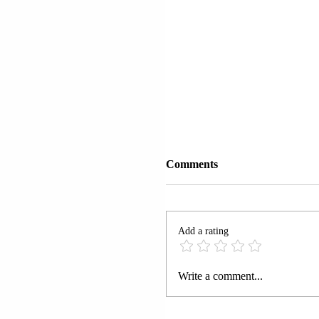
Comments
Add a rating
“LEZHË-KRYQËZIMI 
Write a comment...
RRILËS” | PAULIN M
BANUES NË FSHATIN
BARBULLOJ MBETI I