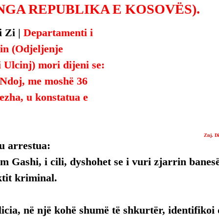
NGA REPUBLIKA E KOSOVËS).
 Zi | 
Departamenti i 
in (Odjeljenje 
 Ulcinj) mori dijeni se:
 Ndoj, me moshë 36 
ezha, u konstatua e 
Znj. D
u arrestua:
 Gashi, i cili, dyshohet se i vuri zjarrin banes
tit kriminal.
olicia, në një kohë shumë të shkurtër, identifikoi