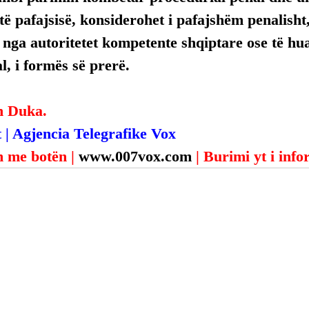
ë pafajsisë, konsiderohet i pafajshëm penalisht,
, nga autoritetet kompetente shqiptare ose të hua
, i formës së prerë.
n Duka.
 | Agjencia Telegrafike Vox
 me botën | 
www.007vox.com
| Burimi yt i inf