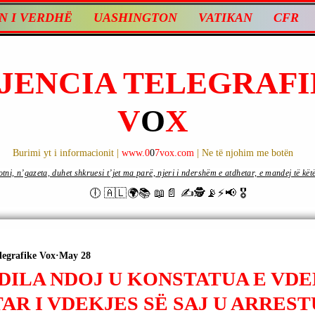
N I VERDHË
UASHINGTON
VATIKAN
CFR
JENCIA TELEGRAFI
V
O
X
Burimi yt i informacionit |
www.0
0
7vox.com
| Ne të njohim me botën
ni, n’gazeta, duhet shkruesi t’jet ma parë, njeri i ndershëm e atdhetar, e mandej të këtë d
🕕 🇦🇱🌍📚 📖📄 ✍🕵️📡⚡️📢 🎖
legrafike Vox
May 28
 DILA NDOJ U KONSTATUA E VDE
AR I VDEKJES SË SAJ U ARRES