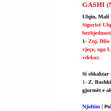
GASHI (
Ulqin, Mali i
Sigurisë Ulq
bezbjednosti
1- 
Znj. Dila
vjeçe, nga L
vdekur.
Si
 shkaktar 
1- 
Z. Bashkim
gjurmët e ak
Njoftim
 | P