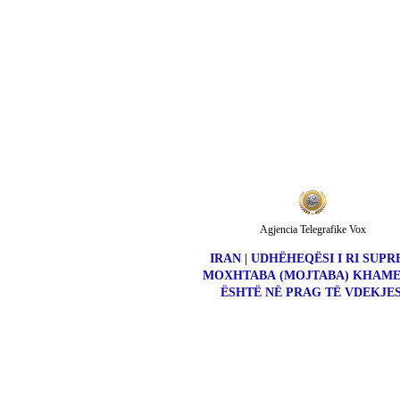
VDEKUR NË AKSIDE
AUTOMOBILISTIK.
Agjencia Telegrafike Vox
IRAN | UDHËHEQËSI I RI SUP
MOXHTABA (MOJTABA) KHAME
ËSHTË NË PRAG TË VDEKJES