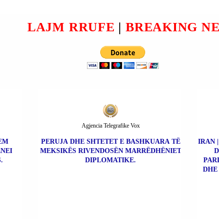
NT
SHPËRTHEHU LËNDË
PLASËSE.
LAJM RRUFE
|
BREAKING N
Agjencia Telegrafike Vox
REM
PERUJA DHE SHTETET E BASHKUARA TË
IRAN 
NEI
MEKSIKËS RIVENDOSËN MARRËDHËNIET
D
.
DIPLOMATIKE.
PAR
DHE