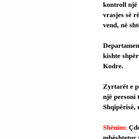
kontroll një
vrasjes së r
vend, në sh
Departamenti
kishte shpër
Kodre.
Zyrtarët e p
një personi 
Shqipërisë, 
Shënim: 
Çdo
mbështetur 