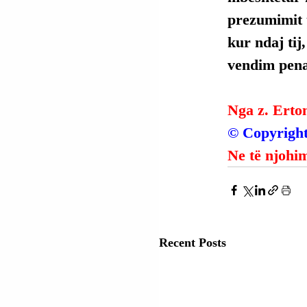
prezumimit t
kur ndaj tij
vendim penal
Nga z. Erto
© Copyright
Ne të njohim
Recent Posts