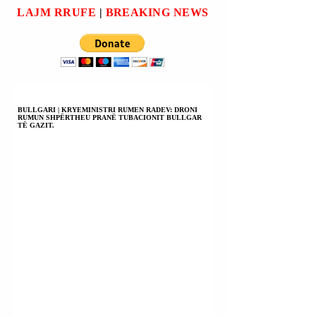
periudhën dyvjeçare
balistike ruse”. Kështu
LAJM RRUFE
|
BREAKING NEWS
2026-2027”. Kështu
rapor
raportuan en
BULLGARI | KRYEMINISTRI RUMEN RADEV: DRONI
RUMUN SHPËRTHEU PRANË TUBACIONIT BULLGAR
TË GAZIT.