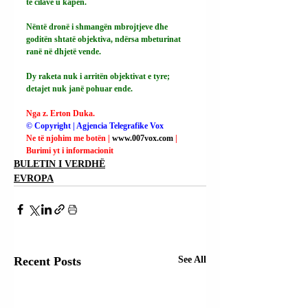
të cilave u kapën.
Nëntë dronë i shmangën mbrojtjeve dhe 
goditën shtatë objektiva, ndërsa mbeturinat 
ranë në dhjetë vende.
Dy raketa nuk i arritën objektivat e tyre; 
detajet nuk janë pohuar ende.
Nga z. Erton Duka.
© Copyright | Agjencia Telegrafike Vox
Ne të njohim me botën | 
www.007vox.com
| 
Burimi yt i informacionit
BULETIN I VERDHË
EVROPA
Recent Posts
See All