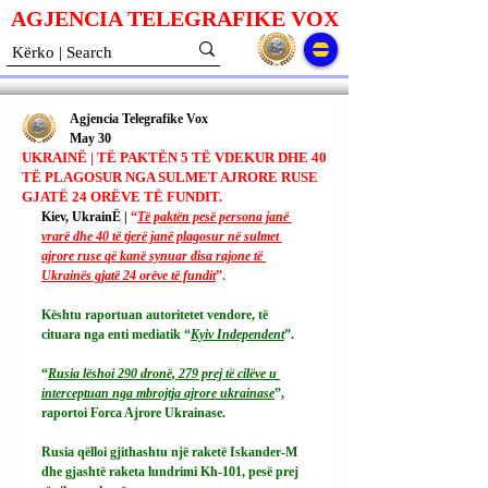
AGJENCIA TELEGRAFIKE V
O
X
Agjencia Telegrafike Vox
May 30
UKRAINË | TË PAKTËN 5 TË VDEKUR DHE 40
TË PLAGOSUR NGA SULMET AJRORE RUSE
GJATË 24 ORËVE TË FUNDIT.
Kiev, UkrainË | 
“
Të paktën pesë persona janë 
vrarë dhe 40 të tjerë janë plagosur në sulmet 
ajrore ruse që kanë synuar disa rajone të 
Ukrainës gjatë 24 orëve të fundit
”.
Kështu raportuan autoritetet vendore, të 
cituara nga enti mediatik “
Kyiv Independent
”.
“
Rusia lëshoi ​​290 dronë, 279 prej të cilëve u 
interceptuan nga mbrojtja ajrore ukrainase
”, 
raportoi Forca Ajrore Ukrainase.
Rusia qëlloi gjithashtu një raketë Iskander-M 
dhe gjashtë raketa lundrimi Kh-101, pesë prej 