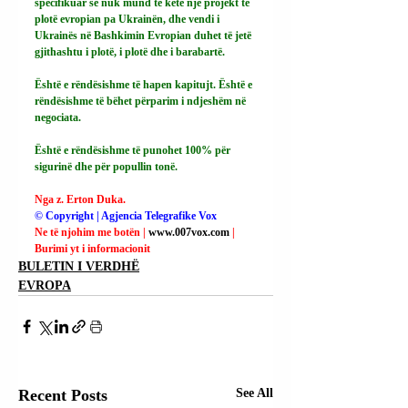
specifikuar se nuk mund të ketë një projekt të 
plotë evropian pa Ukrainën, dhe vendi i 
Ukrainës në Bashkimin Evropian duhet të jetë 
gjithashtu i plotë, i plotë dhe i barabartë.
Është e rëndësishme të hapen kapitujt. Është e 
rëndësishme të bëhet përparim i ndjeshëm në 
negociata.
Është e rëndësishme të punohet 100% për 
sigurinë dhe për popullin tonë.
Nga z. Erton Duka.
© Copyright | Agjencia Telegrafike Vox
Ne të njohim me botën | 
www.007vox.com
| 
Burimi yt i informacionit
BULETIN I VERDHË
EVROPA
Recent Posts
See All