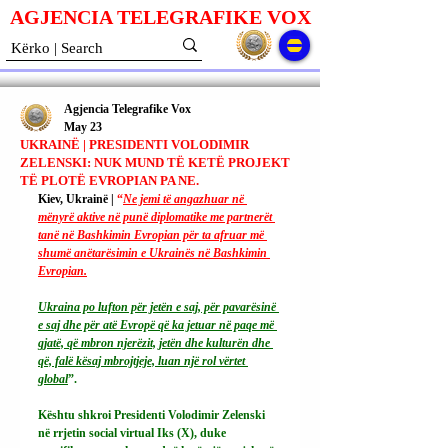
AGJENCIA TELEGRAFIKE V
O
X
Agjencia Telegrafike Vox
May 23
UKRAINË | PRESIDENTI VOLODIMIR
ZELENSKI: NUK MUND TË KETË PROJEKT
TË PLOTË EVROPIAN PA NE.
Kiev, Ukrainë | 
“
Ne jemi të angazhuar në 
mënyrë aktive në punë diplomatike me partnerët 
tanë në Bashkimin Evropian për ta afruar më 
shumë anëtarësimin e Ukrainës në Bashkimin 
Evropian.
Ukraina po lufton për jetën e saj, për pavarësinë 
e saj dhe për atë Evropë që ka jetuar në paqe më 
gjatë, që mbron njerëzit, jetën dhe kulturën dhe 
që, falë kësaj mbrojtjeje, luan një rol vërtet 
global
”.
Kështu shkroi Presidenti Volodimir Zelenski 
në rrjetin social virtual Iks (X), duke 