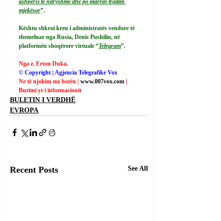
ashpërsi të ndryshme dhe po marrin trajtim 
mjekësor
”.
Kështu shkroi kreu i administratës vendore të 
themeluar nga Rusia, Denis Pushilin, në 
platformën shoqërore virtuale “
Telegram
”.
Nga z. Erton Duka.
© Copyright | Agjencia Telegrafike Vox
Ne të njohim me botën | 
www.007vox.com
| 
Burimi yt i informacionit
BULETIN I VERDHË
EVROPA
Recent Posts
See All