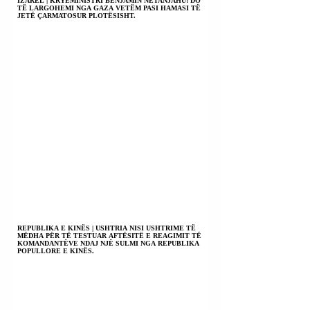
IZAREL | KRYEMINISTRI BENJAMIN NETANJAHU: DO
TË LARGOHEMI NGA GAZA VETËM PASI HAMASI TË
JETË ÇARMATOSUR PLOTËSISHT.
REPUBLIKA E KINËS | USHTRIA NISI USHTRIME TË
MËDHA PËR TË TESTUAR AFTËSITË E REAGIMIT TË
KOMANDANTËVE NDAJ NJË SULMI NGA REPUBLIKA
POPULLORE E KINËS.