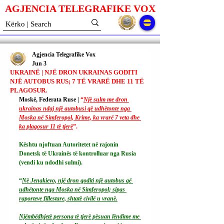
AGJENCIA TELEGRAFIKE V
O
X
Agjencia Telegrafike Vox
Jun 3
UKRAINË | NJË DRON UKRAINAS GODITI
NJË AUTOBUS RUS; 7 TË VRARË DHE 11 TË
PLAGOSUR.
Moskë, Federata Ruse | 
“
Një sulm me dron 
ukrainas ndaj një autobusi që udhëtonte nga 
Moska në Simferopol, Krime, ka vrarë 7 veta dhe 
ka plagosur 11 të tjerë
”.
Kështu njoftuan Autoritetet në rajonin 
Donetsk të Ukrainës të kontrolluar nga Rusia 
(vendi ku ndodhi sulmi).
“
Në Jenakievo, një dron goditi një autobus që 
udhëtonte nga Moska në Simferopol; sipas 
raporteve fillestare, shtatë civilë u vranë.
Njëmbëdhjetë persona të tjerë pësuan lëndime me 