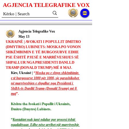
AGJENCIA TELEGRAFIKE V
O
X
Agjencia Telegrafike Vox
May 13
UKRAINË | AVOKATI I POPULLIT DMITRO
(DMYTRO) LUBINETS: MOSKA PO VONON
SHKËMBIMIN E TË BURGOSURVE EDHE
PSE ËSHTË PJESË E MARRËVESHJES SË
SHPALLUR NGA PRESIDENTI DANLLD
TRAMP (DONALD TRUMP) MË 8 MAJ.
Kiev, Ukrainë | 
“
Moska po e shtyn shkëmbimin 
e të burgosurve 1000 për 1000, siç parashikohet 
në marrëveshjen e shpallur nga Presidenti i 
ShBA-ës Danlld Tramp (Donald Trump) më 8 
maj
”.
Kështu tha Avokati i Popullit i Ukrainës, 
Dmitro (Dmytro) Lubinets.
“
Kontaktet nuk janë ndalur por procesi është 
ngadalësuar. Edhe nëse arrihet një marrëveshje 