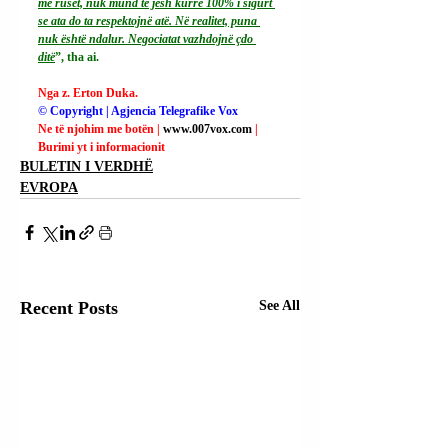
me rusët, nuk mund të jesh kurrë 100% i sigurt 
se ata do ta respektojnë atë. Në realitet, puna 
nuk është ndalur. Negociatat vazhdojnë çdo 
ditë
”, tha ai.
Nga z. Erton Duka.
© Copyright | Agjencia Telegrafike Vox
Ne të njohim me botën | 
www.007vox.com
| 
Burimi yt i informacionit
BULETIN I VERDHË
EVROPA
Recent Posts
See All