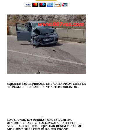
SARANDË | JOVE PIBRALL DHE CATIA PICAC MBETËN
TË PLAGOSUR NË AKSIDENT AUTOMOBILISTIK.
LAGJJA “NR. 12”; DURRËS | ORGES DUMITRU
(KACMOLI) U ARRESTUA; GJYKATA E APELIT E
VENECIAS I KISHTE SHQIPTUAR DËNIM PENAL ME
MË SHUMË SE 11 VJET BURG PËR DROGË.