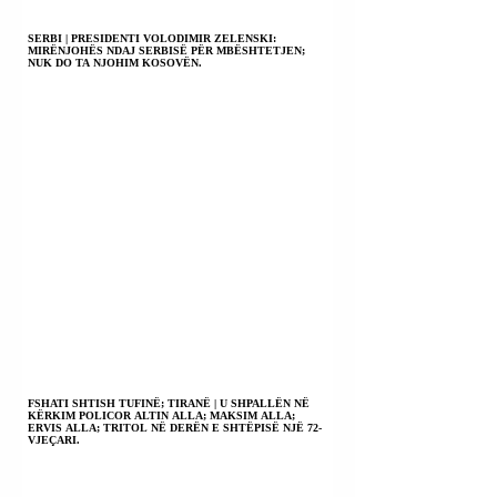
SERBI | PRESIDENTI VOLODIMIR ZELENSKI:
MIRËNJOHËS NDAJ SERBISË PËR MBËSHTETJEN;
NUK DO TA NJOHIM KOSOVËN.
FSHATI SHTISH TUFINË; TIRANË | U SHPALLËN NË
KËRKIM POLICOR ALTIN ALLA; MAKSIM ALLA;
ERVIS ALLA; TRITOL NË DERËN E SHTËPISË NJË 72-
VJEÇARI.