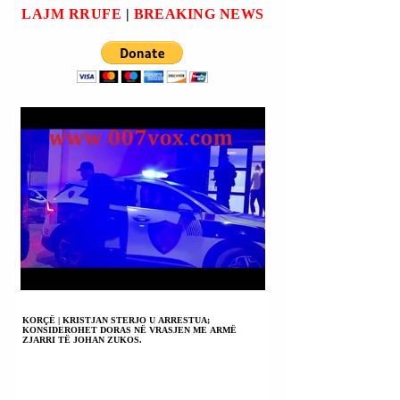
PËR PAQE DHE
(CORINA
LAJM RRUFE
|
BREAKING NEWS
NJËKOHËSISHT
MACHADO) U BË
UDHËHEQËSEN E
THIRRJE
OPOZITËS MARIA
USHTARAKËVE 
KORINA MAKADO
MOS U BINDEN
(MARÍA CORINA
URDHËRAVE TË
MACHADO).
DIKTATORIT
ÇAVISTO-
KOMUNIST
NIKOLA MADUR
KORÇË | KRISTJAN STERJO U ARRESTUA;
KONSIDEROHET DORAS NË VRASJEN ME ARMË
ZJARRI TË JOHAN ZUKOS.