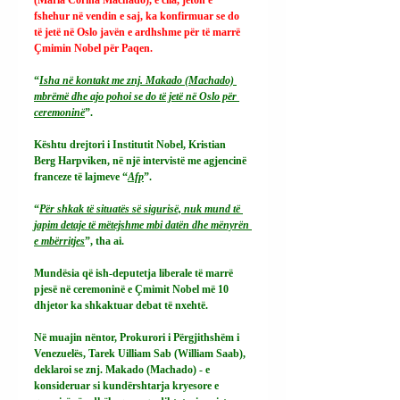
fshehur në vendin e saj, ka konfirmuar se do 
të jetë në Oslo javën e ardhshme për të marrë 
Çmimin Nobel për Paqen.
“
Isha në kontakt me znj. Makado (Machado) 
mbrëmë dhe ajo pohoi se do të jetë në Oslo për 
ceremoninë
”.
Kështu drejtori i Institutit Nobel, Kristian 
Berg Harpviken, në një intervistë me agjencinë 
franceze të lajmeve “
Afp
”.
“
Për shkak të situatës së sigurisë, nuk mund të 
japim detaje të mëtejshme mbi datën dhe mënyrën 
e mbërritjes
”, tha ai.
Mundësia që ish-deputetja liberale të marrë 
pjesë në ceremoninë e Çmimit Nobel më 10 
dhjetor ka shkaktuar debat të nxehtë.
Në muajin nëntor, Prokurori i Përgjithshëm i 
Venezuelës, Tarek Uilliam Sab (William Saab), 
deklaroi se znj. Makado (Machado) - e 
konsideruar si kundërshtarja kryesore e 