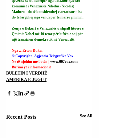
qeverisë së udhëhequr nga diktatori çavisto-
komunist i Venezuelës Nikolas (Nicolás) 
Maduro - do të konsiderohej e arratisur nëse 
do të largohej nga vendi për të marrë çmimin.
Zonja e Hekurt e Venezuelës u shpall fituese e 
Çmimit Nobel më 10 tetor për luftën e saj për 
një tranzicion demokratik në Venezuelë.
Nga z. Erton Duka.
© Copyright | Agjencia Telegrafike Vox
Ne të njohim me botën | 
www.007vox.com
| 
Burimi yt i informacionit
BULETIN I VERDHË
AMERIKA E JUGUT
Recent Posts
See All