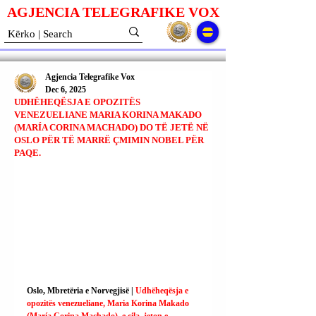
AGJENCIA TELEGRAFIKE V
O
X
Agjencia Telegrafike Vox
Dec 6, 2025
UDHËHEQËSJA E OPOZITËS
VENEZUELIANE MARIA KORINA MAKADO
(MARÍA CORINA MACHADO) DO TË JETË NË
OSLO PËR TË MARRË ÇMIMIN NOBEL PËR
PAQE.
Oslo, Mbretëria e Norvegjisë | 
Udhëheqësja e 
opozitës venezueliane, Maria Korina Makado 
(María Corina Machado), e cila, jeton e 