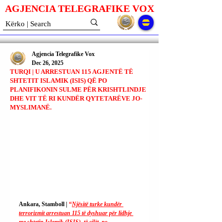
AGJENCIA TELEGRAFIKE V
O
X
Agjencia Telegrafike Vox
Dec 26, 2025
TURQI | U ARRESTUAN 115 AGJENTË TË
SHTETIT ISLAMIK (ISIS) QË PO
PLANIFIKONIN SULME PËR KRISHTLINDJE
DHE VIT TË RI KUNDËR QYTETARËVE JO-
MYSLIMANË.
Ankara, Stamboll | 
“
Njësitë turke kundër 
terrorizmit arrestuan 115 të dyshuar për lidhje 
me shtetin Islamik (ISIS), të cilët, po 