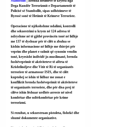
Stambollit
 | Brenda hetimeve të kryera nga 
Dega Kundër Terrorizmit e Departamentit të 
Policisë së Stambollit, sipas udhëzimeve të 
Byrosë sonë të Hetimit të Krimeve Terroriste.
Operacione të njëkohshme ndalimi, kontrolli 
dhe sekuestrimi u kryen në 124 adresa të 
ndryshme në të gjithë provincën tonë në lidhje 
me 137 të dyshuar për të cilët u zbulua se 
kishin informacione në lidhje me thirrjet për 
veprim dhe planet e sulmit që synonin vendin 
tonë, kryesisht individë jo-muslimanë, brenda 
fushëveprimit të aktiviteteve të afërta të 
Krishtlindjeve dhe Vitit të Ri të organizatës 
terroriste të armatosur ISIS, dhe të cilët 
kuptohej se ishin të lidhur me zonat e 
konfliktit brenda fushëveprimit të aktiviteteve 
të organizatës terroriste, dhe për disa prej të 
cilëve ishin lëshuar urdhër-arreste në nivel 
kombëtar dhe ndërkombëtar për krime 
terrorizmi.
Si rezultat, u sekuestruan pistoleta, fishekë dhe 
shumë dokumente organizative.