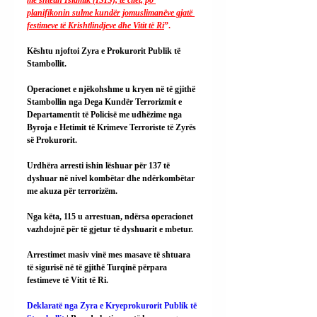
planifikonin sulme kundër jomuslimanëve gjatë 
festimeve të Krishtlindjeve dhe Vitit të Ri
”.
Kështu njoftoi Zyra e Prokurorit Publik të 
Stambollit.
Operacionet e njëkohshme u kryen në të gjithë 
Stambollin nga Dega Kundër Terrorizmit e 
Departamentit të Policisë me udhëzime nga 
Byroja e Hetimit të Krimeve Terroriste të Zyrës 
së Prokurorit.
Urdhëra arresti ishin lëshuar për 137 të 
dyshuar në nivel kombëtar dhe ndërkombëtar 
me akuza për terrorizëm.
Nga këta, 115 u arrestuan, ndërsa operacionet 
vazhdojnë për të gjetur të dyshuarit e mbetur.
Arrestimet masiv vinë mes masave të shtuara 
të sigurisë në të gjithë Turqinë përpara 
festimeve të Vitit të Ri.
Deklaratë nga Zyra e Kryeprokurorit Publik të 