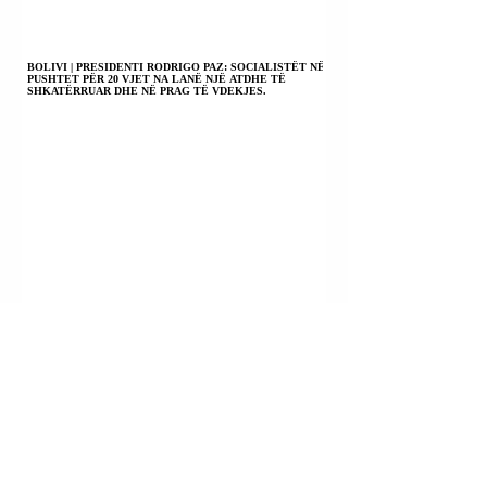
BOLIVI | PRESIDENTI RODRIGO PAZ: SOCIALISTËT NË
PUSHTET PËR 20 VJET NA LANË NJË ATDHE TË
SHKATËRRUAR DHE NË PRAG TË VDEKJES.
JEMEN | NUMRI I TË VDEKURVE NGA SULMI I
REBELËVE HUTHI SHKOI NË 58.