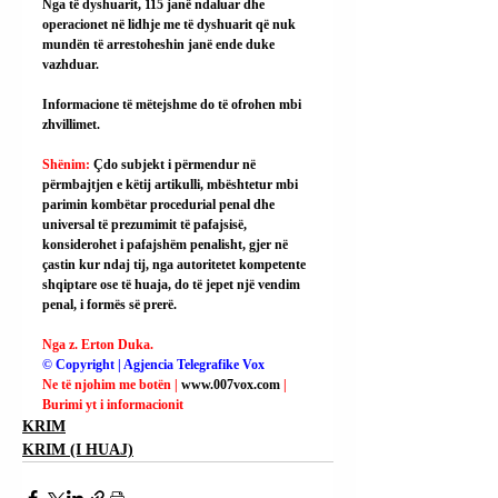
Nga të dyshuarit, 115 janë ndaluar dhe 
operacionet në lidhje me të dyshuarit që nuk 
mundën të arrestoheshin janë ende duke 
vazhduar.
Informacione të mëtejshme do të ofrohen mbi 
zhvillimet.
Shënim: 
Çdo subjekt i përmendur në 
përmbajtjen e këtij artikulli, mbështetur mbi 
parimin kombëtar procedurial penal dhe 
universal të prezumimit të pafajsisë, 
konsiderohet i pafajshëm penalisht, gjer në 
çastin kur ndaj tij, nga autoritetet kompetente 
shqiptare ose të huaja, do të jepet një vendim 
penal, i formës së prerë.
Nga z. Erton Duka.
© Copyright | Agjencia Telegrafike Vox
Ne të njohim me botën | 
www.007vox.com
| 
Burimi yt i informacionit
KRIM
KRIM (I HUAJ)